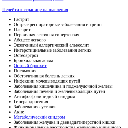
Перейти к странице направления
Гастрит
Острые респираторные заболевания и грипп
Плеврит
Первичная легочная гипертензия
Абсцесс легкого
Экзогенный аллергический альвеолит
Интерстициальные заболевания легких
Остеоартроз
Бронхиальная астма
Острый бронхит
Пневмония
Обструктивная болезнь легких
Инфекции мочевыводящих путей
Заболевания кишечника и поджелудочной железы
Заболевания печени и желчевыводящих путей
Антифосфолипидный синдром
Гиперандрогения
Заболевания суставов
Акне
Метаболический синдром
Заболевания желудка и двенадцатиперстной кишки
Функциональные расстройства желудочно-кишечного