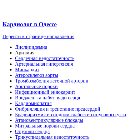
Кардиолог в Одессе
Перейти к странице направления
Дислипидемия
Аритмия
Сердечная недостаточность
Артериальная гипертензия
Миокардит
Атеросклероз аорты
Тромбоэмболия легочной артерии
Аортальные пороки
Инфекционный эндокардит
Вроджені та набуті вади серця
Кардиомиопатия
Фибрилляция и трепетание предсердий
Брадиаритмия и синдром слабости cинусового узла
Атриовентрикулярные блокады
Митральные пороки сердца
Опухоли сердца
Трикуспидальная недостаточность