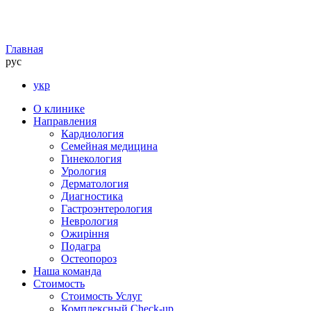
Главная
рус
укр
О клинике
Направления
Кардиология
Семейная медицина
Гинекология
Урология
Дерматология
Диагностика
Гастроэнтерология
Неврология
Ожиріння
Подагра
Остеопороз
Наша команда
Стоимость
Стоимость Услуг
Комплексный Check-up