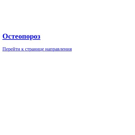
Остеопороз
Перейти к странице направления