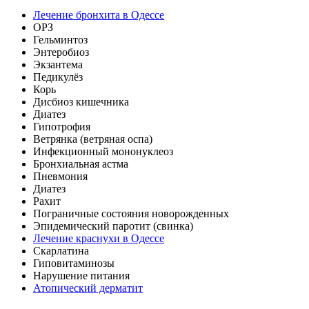
Лечение бронхита в Одессе
ОРЗ
Гельминтоз
Энтеробиоз
Экзантема
Педикулёз
Корь
Дисбиоз кишечника
Диатез
Гипотрофия
Ветрянка (ветряная оспа)
Инфекционный мононуклеоз
Бронхиальная астма
Пневмония
Диатез
Рахит
Пограничные состояния новорожденных
Эпидемический паротит (свинка)
Лечение краснухи в Одессе
Скарлатина
Гиповитаминозы
Нарушение питания
Атопический дерматит