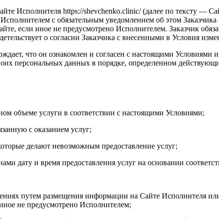
те Исполнителя https://shevchenko.clinic/ (далее по тексту — С
 Исполнителем с обязательным уведомлением об этом Заказчика
йте, если иное не предусмотрено Исполнителем. Заказчик обязан
детельствует о согласии Заказчика с внесенными в Условия изм
ждает, что он ознакомлен и согласен с настоящими Условиями 
у своих персональных данных в порядке, определенном действующ
лном объеме услуги в соответствии с настоящими Условиями;
занную с оказанием услуг;
которые делают невозможным предоставление услуг;
нами дату и время предоставления услуг на основании соответ
енениях путем размещения информации на Сайте Исполнителя и
 иное не предусмотрено Исполнителем;