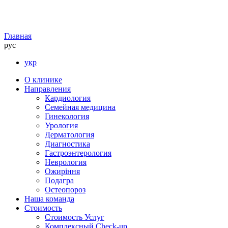
Главная
рус
укр
О клинике
Направления
Кардиология
Семейная медицина
Гинекология
Урология
Дерматология
Диагностика
Гастроэнтерология
Неврология
Ожиріння
Подагра
Остеопороз
Наша команда
Стоимость
Стоимость Услуг
Комплексный Check-up