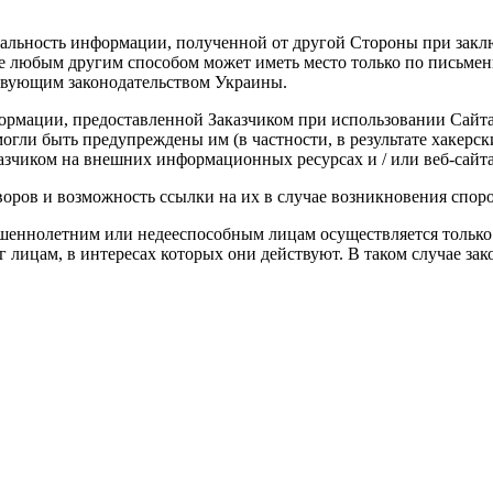
иальность информации, полученной от другой Стороны при закл
е любым другим способом может иметь место только по письмен
твующим законодательством Украины.
нформации, предоставленной Заказчиком при использовании Сайт
 могли быть предупреждены им (в частности, в результате хакер
ком на внешних информационных ресурсах и / или веб-сайтах и 
воров и возможность ссылки на их в случае возникновения спор
ршеннолетним или недееспособным лицам осуществляется только 
г лицам, в интересах которых они действуют. В таком случае з