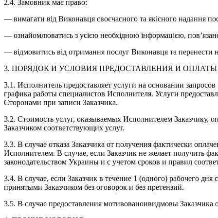
2.4. Замовник має право:
— вимагати від Виконавця своєчасного та якісного надання по
— ознайомлюватись з усією необхідною інформацією, пов’язано
— відмовитись від отримання послуг Виконавця та перенести на
3. ПОРЯДОК И УСЛОВИЯ ПРЕДОСТАВЛЕНИЯ И ОПЛАТЫ
3.1. Исполнитель предоставляет услуги на основании запросов
графика работы специалистов Исполнителя. Услуги предоставл
Сторонами при записи Заказчика.
3.2. Стоимость услуг, оказываемых Исполнителем Заказчику, 
Заказчиком соответствующих услуг.
3.3. В случае отказа Заказчика от получения фактически оплач
Исполнителем. В случае, если Заказчик не желает получить ф
законодательством Украины и с учетом сроков и правил соотв
3.4. В случае, если Заказчик в течение 1 (одного) рабочего д
принятыми Заказчиком без оговорок и без претензий.
3.5. В случае предоставления мотивованоивидмовы Заказчика 