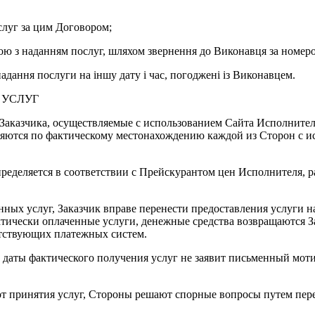
слуг за цим Договором;
ю з наданням послуг, шляхом звернення до Виконавця за номером
дання послуги на іншу дату і час, погоджені із Виконавцем.
 УСЛУГ
 Заказчика, осуществляемые с использованием Сайта Исполнител
яются по фактическому местонахождению каждой из Сторон с ис
определяется в соответствии с Прейскурантом цен Исполнителя,
енных услуг, Заказчик вправе перенести предоставления услуги н
актически оплаченные услуги, денежные средства возвращаются 
етствующих платежных систем.
ня с даты фактического получения услуг не заявит письменный мо
от принятия услуг, Стороны решают спорные вопросы путем пер