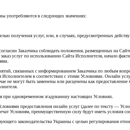
ины употребляются в следующих значениях:
елью получения услуг, или, в случаях, предусмотренных дейст
огласии Заказчика соблюдать положения, размещенных на Сайт
 заказ услуг по использованию Сайта Исполнителя, начало факти
ями.
тий, связанных с информированием Заказчика по любым вопрос
я Исполнителем в соответствии с этими Условиями. Онлайн усл
чае не могут быть заменены или расценены как предоставление 
олнителя.
я при одновременном згадуванниу настоящих Условиях.
словиями предоставления онлайн услуг (далее по тексту — Усло
ечат Условиям, преимущественную силу будут иметь условия со
ствующего законодательства Украины с целью регулирования от