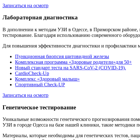
Записаться на осмотр
Лабораторная диагностика
В дополнении к методам УЗИ в Одессе, в Приморском районе,
тестирование. Благодаря использованию современного оборудо
Для повышения эффективности диагностики и профилактики мн
Пункционная биопсия щитовидной железы
Комплексная программа «Здоровые родители»для 50+
Новый стандарт теста на SARS-CoV-2 (COVID-19).
CardioCheck-Up
Комплекс «Здоровый малыш»
Спортивный Check-UP
Записаться на осмотр
Генетическое тестирование
Уникальные возможности генетического прогнозирования помо
УЗИ в городе Одесса на базе нашей клиники, такие методики 
Материалы, которые необходимы для генетических тестов, пац