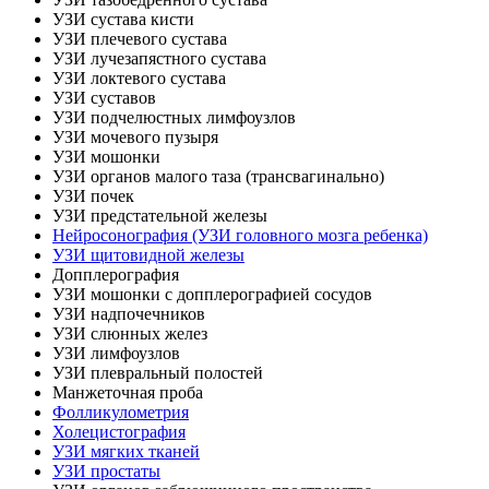
УЗИ сустава кисти
УЗИ плечевого сустава
УЗИ лучезапястного сустава
УЗИ локтевого сустава
УЗИ суставов
УЗИ подчелюстных лимфоузлов
УЗИ мочевого пузыря
УЗИ мошонки
УЗИ органов малого таза (трансвагинально)
УЗИ почек
УЗИ предстательной железы
Нейросонография (УЗИ головного мозга ребенка)
УЗИ щитовидной железы
Допплерография
УЗИ мошонки с допплерографией сосудов
УЗИ надпочечников
УЗИ слюнных желез
УЗИ лимфоузлов
УЗИ плевральный полостей
Манжеточная проба
Фолликулометрия
Холецистография
УЗИ мягких тканей
УЗИ простаты