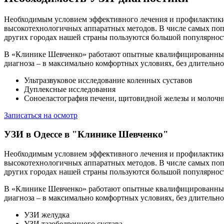
Необходимым условием эффективного лечения и профилактики 
высокотехнологичных аппаратных методов. В числе самых попу
других городах нашей страны пользуются большой популярност
В «Клинике Шевченко» работают опытные квалифицированные с
диагноза – в максимально комфортных условиях, без длительн
Ультразвуковое исследование коленных суставов
Дуплексные исследования
Соноеластография печени, щитовидной железы и молочн
Записаться на осмотр
УЗИ в Одессе в "Клинике Шевченко"
Необходимым условием эффективного лечения и профилактики 
высокотехнологичных аппаратных методов. В числе самых попу
других городах нашей страны пользуются большой популярност
В «Клинике Шевченко» работают опытные квалифицированные с
диагноза – в максимально комфортных условиях, без длительн
УЗИ желудка
УЗИ тазобедренного сустава