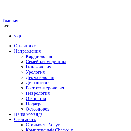
Главная
рус
укр
О клинике
Направления
Кардиология
Семейная медицина
Гинекология
Урология
Дерматология
Диагностика
Гастроэнтерология
Неврология
Ожиріння
Подагра
Остеопороз
Наша команда
Стоимость
Стоимость Услуг
Комплексный Check-up