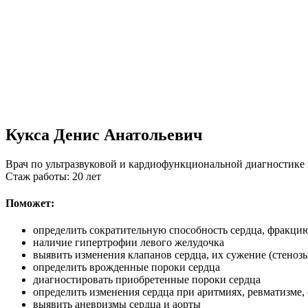
Кукса Денис Анатольевич
Врач по ультразвуковой и кардиофункциональной диагностике
Стаж работы: 20 лет
Поможет:
определить сократительную способность сердца, фракцию
наличие гипертрофии левого желудочка
выявить изменения клапанов сердца, их сужение (стеноз
определить врожденные пороки сердца
диагностировать приобретенные пороки сердца
определить изменения сердца при аритмиях, ревматизме,
выявить аневризмы сердца и аорты