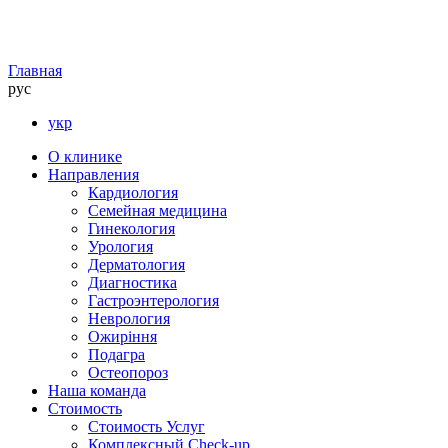
Главная
рус
укр
О клинике
Направления
Кардиология
Семейная медицина
Гинекология
Урология
Дерматология
Диагностика
Гастроэнтерология
Неврология
Ожиріння
Подагра
Остеопороз
Наша команда
Стоимость
Стоимость Услуг
Комплексный Check-up