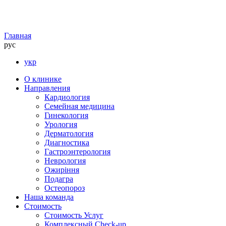
Главная
рус
укр
О клинике
Направления
Кардиология
Семейная медицина
Гинекология
Урология
Дерматология
Диагностика
Гастроэнтерология
Неврология
Ожиріння
Подагра
Остеопороз
Наша команда
Стоимость
Стоимость Услуг
Комплексный Check-up