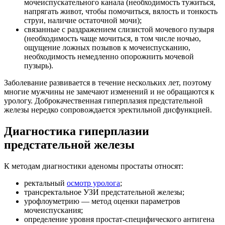
мочеиспускательного канала (необходимость тужиться,
напрягать живот, чтобы помочиться, вялость и тонкость
струи, наличие остаточной мочи);
связанные с раздражением слизистой мочевого пузыря
(необходимость чаще мочиться, в том числе ночью,
ощущение ложных позывов к мочеиспусканию,
необходимость немедленно опорожнить мочевой
пузырь).
Заболевание развивается в течение нескольких лет, поэтому
многие мужчины не замечают изменений и не обращаются к
урологу. Доброкачественная гиперплазия предстательной
железы нередко сопровождается эректильной дисфункцией.
Диагностика гиперплазии
предстательной железы
К методам диагностики аденомы простаты относят:
ректальный
осмотр уролога
;
трансректальное УЗИ предстательной железы;
урофлоуметрию — метод оценки параметров
мочеиспускания;
определение уровня простат-специфического антигена