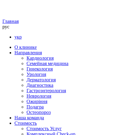
Главная
рус
укр
О клинике
Направления
Кардиология
Семейная медицина
Гинекология
Урология
Дерматология
Диагностика
Гастроэнтерология
Неврология
Ожиріння
Подагра
Остеопороз
Наша команда
Стоимость
Стоимость Услуг
Комплексный Check-up