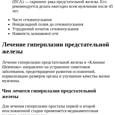
(ПСА) — скрининг рака предстательной железы. Его
рекомендуется делать ежегодно всем мужчинам после 45
лет.
Часте сечовипускання
Невідкладний позив до сечовипускання
Утруднений початок сечовипускання
Наявність залишкової сечі
Лечение гиперплазии предстательной
железы
Лечение гиперплазии предстательной железы в «Клинике
Шевченко» направлено на устранение симптомов
заболевания, предотвращение развития осложнений,
нормализацию размеров органа и улучшение качества жизни
мужчины.
Чем лечится гиперплазия предстательной
железы
Для лечения гиперплазии простаты первой и второй
неосложненной стадии применяется медикаментозная