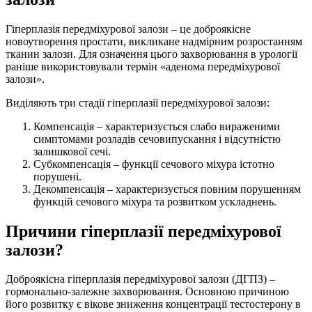
Гіперплазія передміхурової залози – це доброякісне
новоутворення простати, викликане надмірним розростанням
тканин залози. Для означення цього захворювання в урології
раніше використовували термін «аденома передміхурової
залози».
Виділяють три стадії гіперплазії передміхурової залози:
Компенсація – характеризується слабо вираженими
симптомами розладів сечовипускання і відсутністю
залишкової сечі.
Субкомпенсація – функції сечового міхура істотно
порушені.
Декомпенсація – характеризується повним порушенням
функцій сечового міхура та розвитком ускладнень.
Причини гіперплазії передміхурової
залози?
Доброякісна гіперплазія передміхурової залози (ДГПЗ) –
гормонально-залежне захворювання. Основною причиною
його розвитку є вікове зниження концентрації тестостерону в