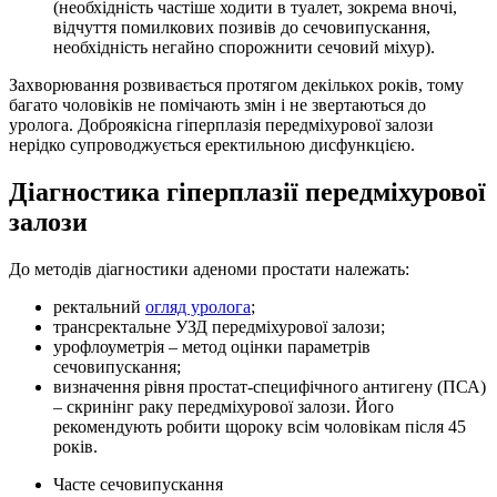
(необхідність частіше ходити в туалет, зокрема вночі,
відчуття помилкових позивів до сечовипускання,
необхідність негайно спорожнити сечовий міхур).
Захворювання розвивається протягом декількох років, тому
багато чоловіків не помічають змін і не звертаються до
уролога. Доброякісна гіперплазія передміхурової залози
нерідко супроводжується еректильною дисфункцією.
Діагностика гіперплазії передміхурової
залози
До методів діагностики аденоми простати належать:
ректальний
огляд уролога
;
трансректальне УЗД передміхурової залози;
урофлоуметрія – метод оцінки параметрів
сечовипускання;
визначення рівня простат-специфічного антигену (ПСА)
– скринінг раку передміхурової залози. Його
рекомендують робити щороку всім чоловікам після 45
років.
Часте сечовипускання