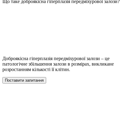
Що таке доброякісна гіперплазія передміхурової залози?
Доброякісна гіперплазія передміхурової залози – це
патологічне збільшення залози в розмірах, викликане
розростанням кількості її клітин.
Поставити запитання