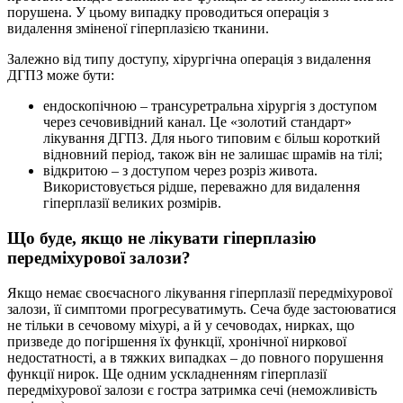
порушена. У цьому випадку проводиться операція з
видалення зміненої гіперплазією тканини.
Залежно від типу доступу, хірургічна операція з видалення
ДГПЗ може бути:
ендоскопічною – трансуретральна хірургія з доступом
через сечовивідний канал. Це «золотий стандарт»
лікування ДГПЗ. Для нього типовим є більш короткий
відновний період, також він не залишає шрамів на тілі;
відкритою – з доступом через розріз живота.
Використовується рідше, переважно для видалення
гіперплазії великих розмірів.
Що буде, якщо не лікувати гіперплазію
передміхурової залози?
Якщо немає своєчасного лікування гіперплазії передміхурової
залози, її симптоми прогресуватимуть. Сеча буде застоюватися
не тільки в сечовому міхурі, а й у сечоводах, нирках, що
призведе до погіршення їх функції, хронічної ниркової
недостатності, а в тяжких випадках – до повного порушення
функції нирок. Ще одним ускладненням гіперплазії
передміхурової залози є гостра затримка сечі (неможливість