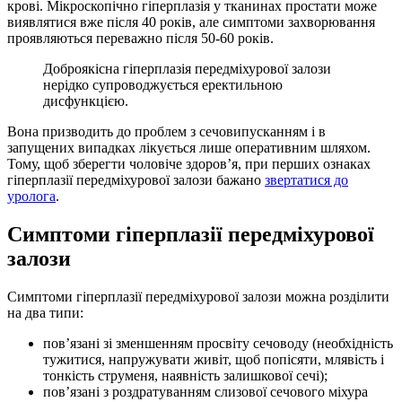
крові. Мікроскопічно гіперплазія у тканинах простати може
виявлятися вже після 40 років, але симптоми захворювання
проявляються переважно після 50-60 років.
Доброякісна гіперплазія передміхурової залози
нерідко супроводжується еректильною
дисфункцією.
Вона призводить до проблем з сечовипусканням і в
запущених випадках лікується лише оперативним шляхом.
Тому, щоб зберегти чоловіче здоров’я, при перших ознаках
гіперплазії передміхурової залози бажано
звертатися до
уролога
.
Симптоми гіперплазії передміхурової
залози
Симптоми гіперплазії передміхурової залози можна розділити
на два типи:
пов’язані зі зменшенням просвіту сечоводу (необхідність
тужитися, напружувати живіт, щоб попісяти, млявість і
тонкість струменя, наявність залишкової сечі);
пов’язані з роздратуванням слизової сечового міхура