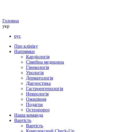
Головна
укр
рус
Про клініку
Напрямки
Кардіологія
Сімейна медицина
Гінекологія
Урологія
Дерматологія
Діагностика
Гастроентерологія
Неврологія
Ожиріння
Подагра
Остеопороз
Наша команда
Вартість
Вартість
Комплексний Check-Up