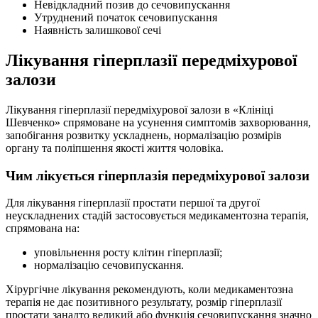
Невідкладний позив до сечовипускання
Утруднений початок сечовипускання
Наявність залишкової сечі
Лікування гіперплазії передміхурової
залози
Лікування гіперплазії передміхурової залози в «Клініці
Шевченко» спрямоване на усунення симптомів захворювання,
запобігання розвитку ускладнень, нормалізацію розмірів
органу та поліпшення якості життя чоловіка.
Чим лікується гіперплазія передміхурової залози
Для лікування гіперплазії простати першої та другої
неускладнених стадій застосовується медикаментозна терапія,
спрямована на:
уповільнення росту клітин гіперплазії;
нормалізацію сечовипускання.
Хірургічне лікування рекомендують, коли медикаментозна
терапія не дає позитивного результату, розмір гіперплазії
простати занадто великий або функція сечовипускання значно