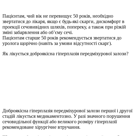
Пацієнтам, чий вік не перевищує 50 років, необхідно
звертатися до лікаря, якщо є будь-які скарги, дискомфорт в
проекції сечовивідних шляхів, попереку, а також при різкій
зміні забарвлення або об’єму сечі.
Пацієнтам старше 50 років рекомендується звертатися до
уролога щорічно (навіть за умови відсутності скарг).
Як лікується доброякісна гіперплазія передміхурової залози?
Доброякісна гіперплазія передміхурової залози першої і другої
стадій лікується медикаментозно. У разі значного порушення
сечовидільної функції або великого розміру гіперплазії
рекомендоване хірургічне втручання.