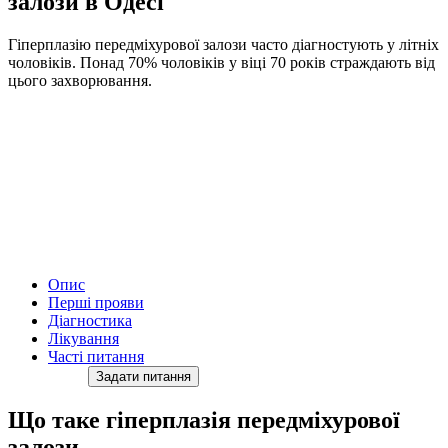
залози в Одесі
Гіперплазію передміхурової залози часто діагностують у літніх
чоловіків. Понад 70% чоловіків у віці 70 років страждають від
цього захворювання.
Опис
Перші прояви
Діагностика
Лікування
Часті питання
Задати питання
Що таке гіперплазія передміхурової
залози