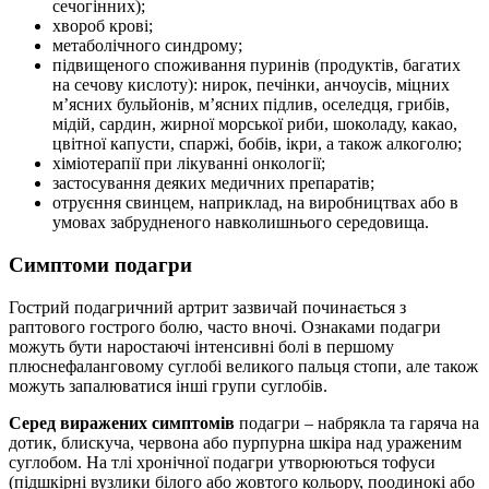
сечогінних);
хвороб крові;
метаболічного синдрому;
підвищеного споживання пуринів (продуктів, багатих
на сечову кислоту): нирок, печінки, анчоусів, міцних
м’ясних бульйонів, м’ясних підлив, оселедця, грибів,
мідій, сардин, жирної морської риби, шоколаду, какао,
цвітної капусти, спаржі, бобів, ікри, а також алкоголю;
хіміотерапії при лікуванні онкології;
застосування деяких медичних препаратів;
отруєння свинцем, наприклад, на виробництвах або в
умовах забрудненого навколишнього середовища.
Симптоми подагри
Гострий подагричний артрит зазвичай починається з
раптового гострого болю, часто вночі. Ознаками подагри
можуть бути наростаючі інтенсивні болі в першому
плюснефаланговому суглобі великого пальця стопи, але також
можуть запалюватися інші групи суглобів.
Серед виражених симптомів
подагри – набрякла та гаряча на
дотик, блискуча, червона або пурпурна шкіра над ураженим
суглобом. На тлі хронічної подагри утворюються тофуси
(підшкірні вузлики білого або жовтого кольору, поодинокі або