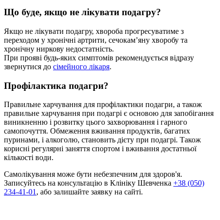
Що буде, якщо не лікувати подагру?
Якщо не лікувати подагру, хвороба прогресуватиме з
переходом у хронічні артрити, сечокам’яну хворобу та
хронічну ниркову недостатність.
При прояві будь-яких симптомів рекомендується відразу
звернутися до
сімейного лікаря
.
Профілактика подагри?
Правильне харчування для профілактики подагри, а також
правильне харчування при подагрі є основою для запобігання
виникненню і розвитку цього захворювання і гарного
самопочуття. Обмеження вживання продуктів, багатих
пуринами, і алкоголю, становить дієту при подагрі. Також
корисні регулярні заняття спортом і вживання достатньої
кількості води.
Самолікування може бути небезпечним для здоров'я.
Записуйтесь на консультацію в Клініку Шевченка
+38 (050)
234-41-01
, або залишайте заявку на сайті.