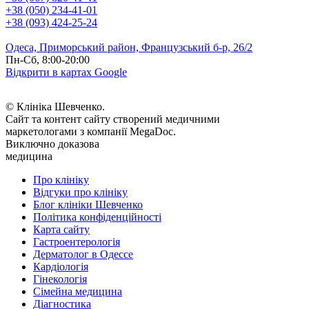
+38 (050) 234-41-01
+38 (093) 424-25-24
Одеса, Приморський район, Французський б-р, 26/2
Пн-Сб, 8:00-20:00
Відкрити в картах Google
© Клініка Шевченко.
Сайт та контент сайту створений медичними
маркетологами з компанії MegaDoc.
Виключно доказова
медицина
Про клініку
Відгуки про клініку
Блог клініки Шевченко
Політика конфіденційності
Карта сайту
Гастроентерологія
Дерматолог в Одессе
Кардіологія
Гінекологія
Сімейна медицина
Діагностика