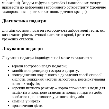
множинні). Згодом тофуси в суглобах і навколо них можуть
призвести до деформації і вторинного остеоартриту (хронічне
захворювання, що викликає пошкодження хрящів).
Діагностика подагри
Для діагностики подагри застосовують лабораторні тести, які
визначають рівень сечової кислоти в крові, і рентген
уражених суглобів.
Лікування подагри
Лікування подагри індивідуальне і може складатися з:
терапії гострого нападу подагри;
запобігання рецидиву гострого артриту;
попередження подальшого відкладення солей сечової
кислоти, зниження частоти загострень, розсмоктування
наявних тофусів;
корекції питного режиму – норма споживання води для
пацієнтів з подагрою становить понад 3 літри на добу,
особливо при наявності уратного піску або
каменів у нирках;
призначення дієти.