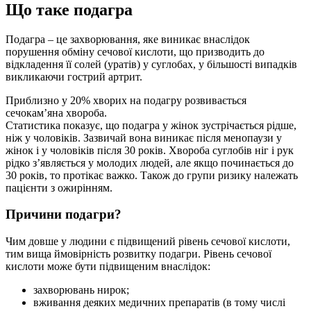
Що таке подагра
Подагра – це захворювання, яке виникає внаслідок
порушення обміну сечової кислоти, що призводить до
відкладення її солей (уратів) у суглобах, у більшості випадків
викликаючи гострий артрит.
Приблизно у 20% хворих на подагру розвивається
сечокам’яна хвороба.
Статистика показує, що подагра у жінок зустрічається рідше,
ніж у чоловіків. Зазвичай вона виникає після менопаузи у
жінок і у чоловіків після 30 років. Хвороба суглобів ніг і рук
рідко з’являється у молодих людей, але якщо починається до
30 років, то протікає важко. Також до групи ризику належать
пацієнти з ожирінням.
Причини подагри?
Чим довше у людини є підвищений рівень сечової кислоти,
тим вища ймовірність розвитку подагри. Рівень сечової
кислоти може бути підвищеним внаслідок:
захворювань нирок;
вживання деяких медичних препаратів (в тому числі