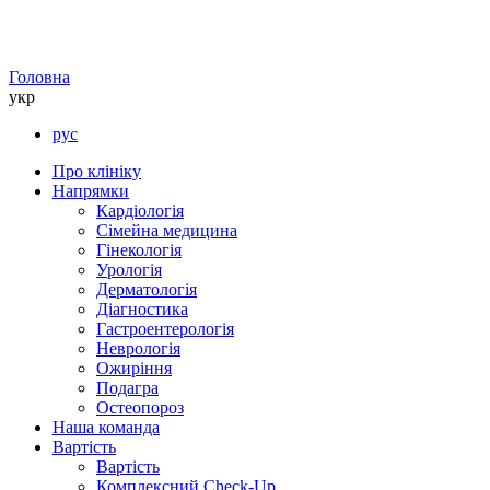
Головна
укр
рус
Про клініку
Напрямки
Кардіологія
Сімейна медицина
Гінекологія
Урологія
Дерматологія
Діагностика
Гастроентерологія
Неврологія
Ожиріння
Подагра
Остеопороз
Наша команда
Вартість
Вартість
Комплексний Check-Up