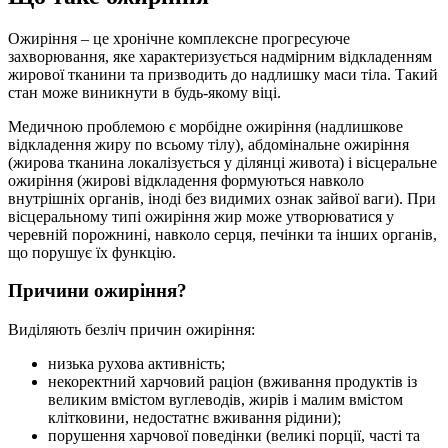
Ожиріння – це хронічне комплексне прогресуюче
захворювання, яке характеризується надмірним відкладенням
жирової тканини та призводить до надлишку маси тіла. Такий
стан може виникнути в будь-якому віці.
Медичною проблемою є морбідне ожиріння (надлишкове
відкладення жиру по всьому тілу), абдомінальне ожиріння
(жирова тканина локалізується у ділянці живота) і вісцеральне
ожиріння (жирові відкладення формуються навколо
внутрішніх органів, іноді без видимих ​​ознак зайвої ваги). При
вісцеральному типі ожиріння жир може утворюватися у
черевній порожнині, навколо серця, печінки та інших органів,
що порушує їх функцію.
Причини ожиріння?
Виділяють безліч причин ожиріння:
низька рухова активність;
некоректний харчовий раціон (вживання продуктів із
великим вмістом вуглеводів, жирів і малим вмістом
клітковини, недостатнє вживання рідини);
порушення харчової поведінки (великі порції, часті та