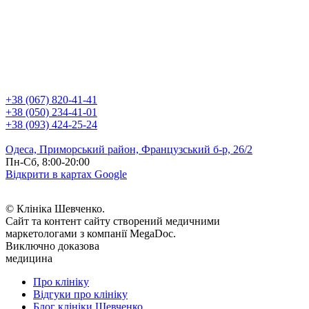
+38 (067) 820-41-41
+38 (050) 234-41-01
+38 (093) 424-25-24
Одеса, Приморський район, Французський б-р, 26/2
Пн-Сб, 8:00-20:00
Відкрити в картах Google
© Клініка Шевченко.
Сайт та контент сайту створений медичними
маркетологами з компанії MegaDoc.
Виключно доказова
медицина
Про клініку
Відгуки про клініку
Блог клініки Шевченко