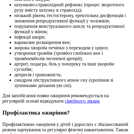
шлунково-стравохідний рефлюкс (процес зворотного
руху вмісту шлунку в стравохід);
низький рівень тестостерону, еректильна дисфункція і
зниження репродуктивної функції у чоловіків;
порушення менструального циклу та репродуктивної
функції у жінок;
інфекції шкіри;
варикозне розширення вен;
жирова хвороба печінки з переходом у цироз;
утворення тромбів (тромбоз глибоких вен і
тромбоемболія легеневої артерії);
артрит, подагра, біль у попереку та інші хвороби
суглобів;
депресія і тривожність;
синдром обструктивного апное сну (хропіння зі
зупинками дихання уві сні).
Для запобігання появи ожиріння рекомендується на
регулярній основі відвідувати
сімейного лікаря
.
Профілактика ожиріння?
Профілактикою ожиріння у дітей і дорослих є збалансований
режим харчування та регулярні фізичні навантаження. Також