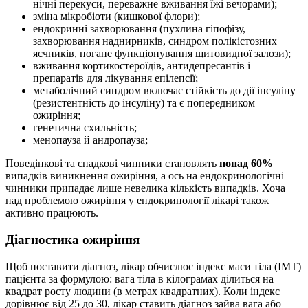
нічні перекуси, переважне вживання їжі вечорами);
зміна мікробіоти (кишкової флори);
ендокринні захворювання (пухлина гіпофізу,
захворювання наднирників, синдром полікістозних
яєчників, погане функціонування щитовидної залози);
вживання кортикостероїдів, антидепресантів і
препаратів для лікування епілепсії;
метаболічний синдром включає стійкість до дії інсуліну
(резистентність до інсуліну) та є попередником
ожиріння;
генетична схильність;
менопауза й андропауза;
Поведінкові та спадкові чинники становлять
понад 60%
випадків виникнення ожиріння, а ось на ендокринологічні
чинники припадає лише невелика кількість випадків. Хоча
над проблемою ожиріння у ендокринології лікарі також
активно працюють.
Діагностика ожиріння
Щоб поставити діагноз, лікар обчислює індекс маси тіла (ІМТ)
пацієнта за формулою: вага тіла в кілограмах ділиться на
квадрат росту людини (в метрах квадратних). Коли індекс
дорівнює від 25 до 30, лікар ставить діагноз зайва вага або