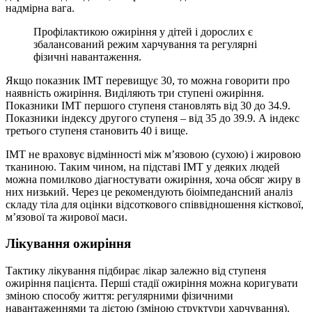
надмірна вага.
Профілактикою ожиріння у дітей і дорослих є
збалансований режим харчування та регулярні
фізичні навантаження.
Якщо показник ІМТ перевищує 30, то можна говорити про
наявність ожиріння. Виділяють три ступені ожиріння.
Показники ІМТ першого ступеня становлять від 30 до 34.9.
Показники індексу другого ступеня – від 35 до 39.9. А індекс
третього ступеня становить 40 і вище.
ІМТ не враховує відмінності між м’язовою (сухою) і жировою
тканиною. Таким чином, на підставі ІМТ у деяких людей
можна помилково діагностувати ожиріння, хоча обсяг жиру в
них низький. Через це рекомендують біоімпедансний аналіз
складу тіла для оцінки відсоткового співвідношення кісткової,
м’язової та жирової маси.
Лікування ожиріння
Тактику лікування підбирає лікар залежно від ступеня
ожиріння пацієнта. Перші стадії ожиріння можна коригувати
зміною способу життя: регулярними фізичними
навантаженнями та дієтою (зміною структури харчування).