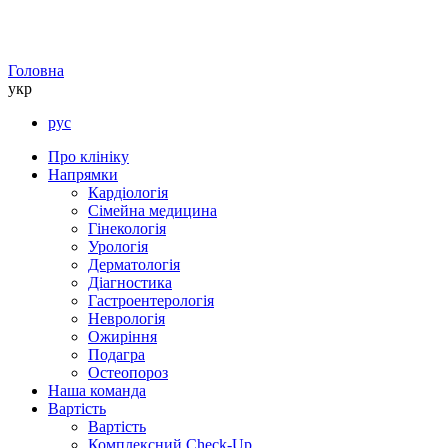
Головна
укр
рус
Про клініку
Напрямки
Кардіологія
Сімейна медицина
Гінекологія
Урологія
Дерматологія
Діагностика
Гастроентерологія
Неврологія
Ожиріння
Подагра
Остеопороз
Наша команда
Вартість
Вартість
Комплексний Check-Up