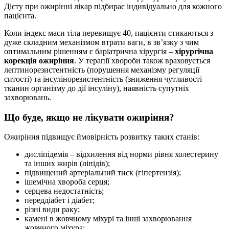
Дієту при ожирінні лікар підбирає індивідуально для кожного
пацієнта.
Коли індекс маси тіла перевищує 40, пацієнти стикаються з
дуже складним механізмом втрати ваги, в зв’язку з чим
оптимальним рішенням є баріатрична хірургія –
хірургічна
корекція ожиріння
. У терапії хвороби також враховується
лептинорезистентність (порушення механізму регуляції
ситості) та інсулінорезистентність (зниження чутливості
тканин організму до дії інсуліну), наявність супутніх
захворювань.
Що буде, якщо не лікувати ожиріння?
Ожиріння підвищує ймовірність розвитку таких станів:
дисліпідемія – відхилення від норми рівня холестерину
та інших жирів (ліпідів);
підвищений артеріальний тиск (гіпертензія);
ішемічна хвороба серця;
серцева недостатність;
переддіабет і діабет;
різні види раку;
камені в жовчному міхурі та інші захворювання
жовчного міхура;