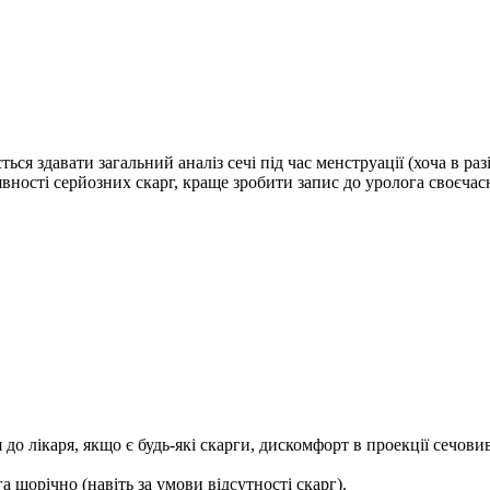
 здавати загальний аналіз сечі під час менструації (хоча в разі 
явності серйозних скарг, краще зробити запис до уролога своєч
 до лікаря, якщо є будь-які скарги, дискомфорт в проекції сечовив
 щорічно (навіть за умови відсутності скарг).