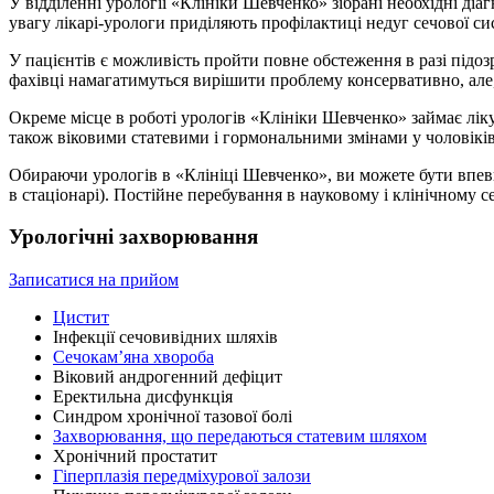
У відділенні урології «Клініки Шевченко» зібрані необхідні ді
увагу лікарі-урологи приділяють профілактиці недуг сечової си
У пацієнтів є можливість пройти повне обстеження в разі підоз
фахівці намагатимуться вирішити проблему консервативно, але, 
Окреме місце в роботі урологів «Клініки Шевченко» займає лік
також віковими статевими і гормональними змінами у чоловіків
Обираючи урологів в «Клініці Шевченко», ви можете бути впевн
в стаціонарі). Постійне перебування в науковому і клінічному с
Урологічні захворювання
Записатися на прийом
Цистит
Інфекції сечовивідних шляхів
Сечокам’яна хвороба
Віковий андрогенний дефіцит
Еректильна дисфункція
Синдром хронічної тазової болі
Захворювання, що передаються статевим шляхом
Хронічний простатит
Гіперплазія передміхурової залози