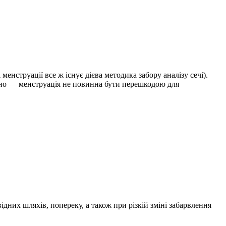
менструації все ж існує дієва методика забору аналізу сечі).
асно — менструація не повинна бути перешкодою для
ідних шляхів, попереку, а також при різкій зміні забарвлення