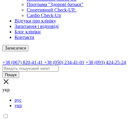
Програма "Здорові батьки"
Спортивний Check-UP..
Cardio Check-Up
Відгуки про клініку
Запитання і відповіді
Блог клініки
Контакти
Записатися
+38 (067) 820-41-41
+38 (050) 234-41-01
+38 (093) 424-25-24
Пошук
укр
рус
укр