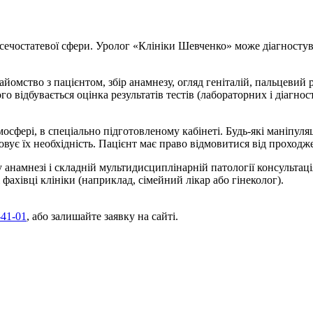
я сечостатевої сфери. Уролог «Клініки Шевченко» може діагносту
йомство з пацієнтом, збір анамнезу, огляд геніталій, пальцевий р
ого відбувається оцінка результатів тестів (лабораторних і діаг
осфері, в спеціально підготовленому кабінеті. Будь-які маніпуля
товує їх необхідність. Пацієнт має право відмовитися від проход
 анамнезі і складній мультидисциплінарній патології консультац
 фахівці клініки (наприклад, сімейний лікар або гінеколог).
-41-01
, або залишайте заявку на сайті.