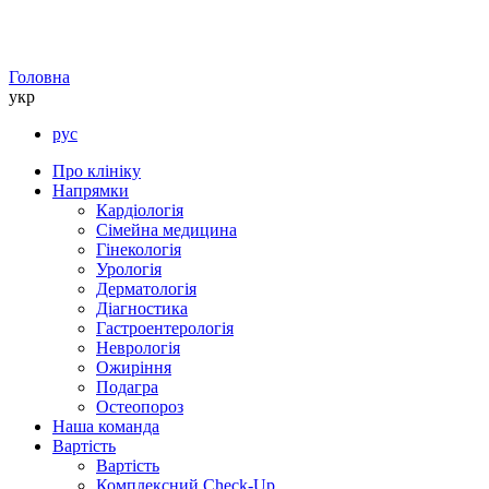
Головна
укр
рус
Про клініку
Напрямки
Кардіологія
Сімейна медицина
Гінекологія
Урологія
Дерматологія
Діагностика
Гастроентерологія
Неврологія
Ожиріння
Подагра
Остеопороз
Наша команда
Вартість
Вартість
Комплексний Check-Up