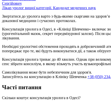
Сергійович
Лікар уролог вищої категорії. Кандидат медичних наук
Звертатися до уролога варто з будь-якими скаргами на здоров’
доказової медицини і сучасних протоколах.
Консультація уролога в Одесі, в «Клініці Шевченко» включає зна
(урогенітальний мазок, секрет передміхурової залози). Після ць
лікування.
Необхідні урологічні обстеження проходять в доброзичливій атм
попереджає про те, які будуть виконуватися дії, а також обґрун
Консультація уролога триває до 40 хвилин. Однак при великому
сенс зібрати консиліум, в якому візьмуть участь вузькопрофільні
Самолікування може бути небезпечним для здоров'я.
Записуйтесь на консультацію в Клініку Шевченка
+38 (050) 234
Часті питання
Скільки коштує консультація уролога в Одесі?