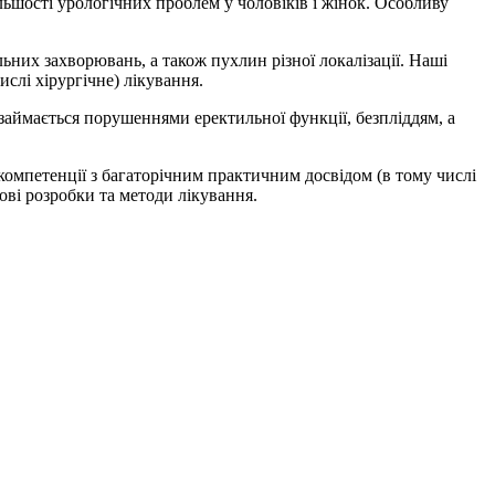
ільшості урологічних проблем у чоловіків і жінок. Особливу
ьних захворювань, а також пухлин різної локалізації. Наші
слі хірургічне) лікування.
 займається порушеннями еректильної функції, безпліддям, а
омпетенції з багаторічним практичним досвідом (в тому числі
ові розробки та методи лікування.