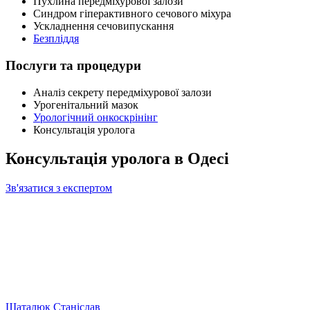
Пухлина передміхурової залози
Синдром гіперактивного сечового міхура
Ускладнення сечовипускання
Безпліддя
Послуги та процедури
Аналіз секрету передміхурової залози
Урогенітальний мазок
Урологічний онкоскрінінг
Консультація уролога
Консультація уролога в Одесі
Зв'язатися з експертом
Шаталюк Станіслав