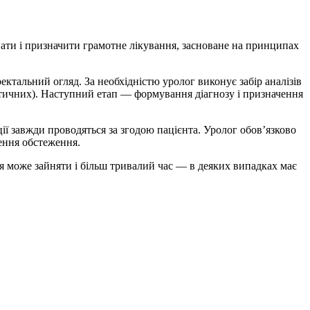
вати і призначити грамотне лікування, засноване на принципах
ектальний огляд. За необхідністю уролог виконує забір аналізів
ностичних). Наступний етап — формування діагнозу і призначення
ції завжди проводяться за згодою пацієнта. Уролог обов’язково
ження обстеження.
ія може зайняти і більш тривалий час — в деяких випадках має