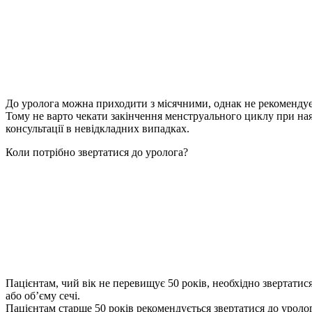
До уролога можна приходити з місячними, однак не рекомендується
Тому не варто чекати закінчення менструального циклу при на
консультації в невідкладних випадках.
Коли потрібно звертатися до уролога?
Пацієнтам, чий вік не перевищує 50 років, необхідно звертатися
або об’єму сечі.
Пацієнтам старше 50 років рекомендується звертатися до уролога