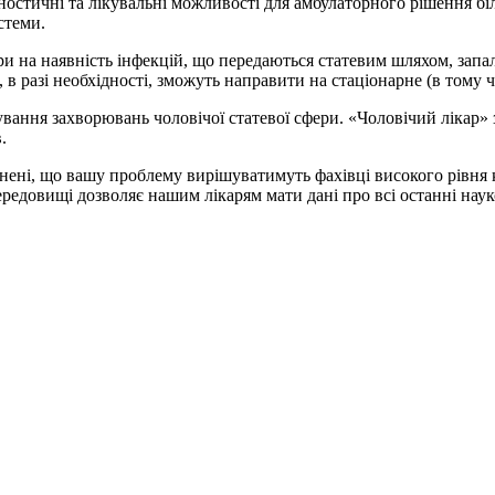
агностичні та лікувальні можливості для амбулаторного рішення б
стеми.
ри на наявність інфекцій, що передаються статевим шляхом, запал
в разі необхідності, зможуть направити на стаціонарне (в тому чи
ування захворювань чоловічої статевої сфери. «Чоловічий лікар»
.
ені, що вашу проблему вирішуватимуть фахівці високого рівня к
ередовищі дозволяє нашим лікарям мати дані про всі останні наук