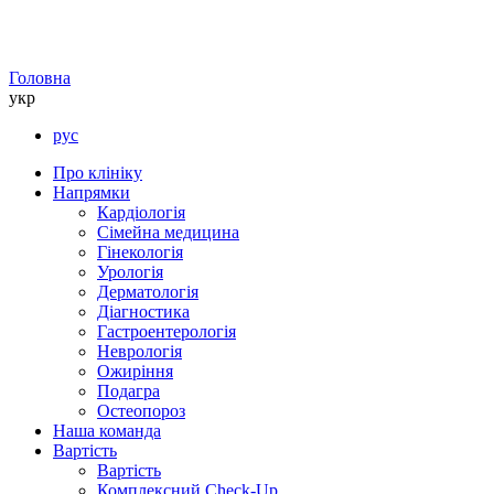
Головна
укр
рус
Про клініку
Напрямки
Кардіологія
Сімейна медицина
Гінекологія
Урологія
Дерматологія
Діагностика
Гастроентерологія
Неврологія
Ожиріння
Подагра
Остеопороз
Наша команда
Вартість
Вартість
Комплексний Check-Up