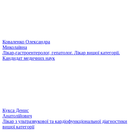
Коваленко Олександра
Миколаївна
Лікар-гастроентеролог, гепатолог. Лікар вищої категорії.
Кандидат медичних наук
Кукса Денис
Анатолійович
Лікар з ультразвукової та кардіофункціональної діагностики
вищої категорії