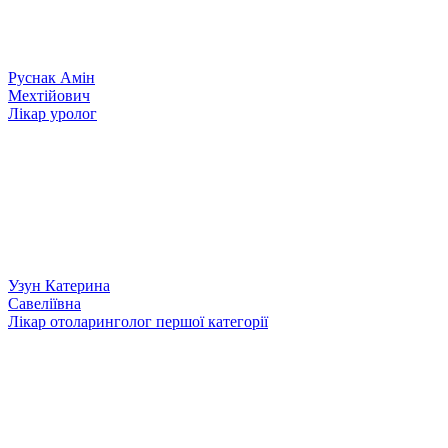
Руснак Амін
Мехтійович
Лікар уролог
Узун Катерина
Савеліївна
Лікар отоларинголог першої категорії