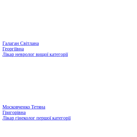
Галаган Світлана
Георгіївна
Лікар невролог вищої категорії
Московченко Тетяна
Григорівна
Лікар гінеколог першої категорії