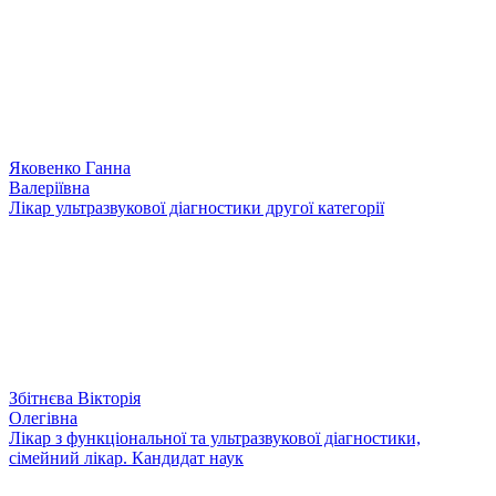
Яковенко Ганна
Валеріївна
Лікар ультразвукової діагностики другої категорії
Збітнєва Вікторія
Олегівна
Лікар з функціональної та ультразвукової діагностики,
сімейний лікар. Кандидат наук