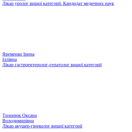
Лікар уролог вищої категорії. Кандидат медичних наук
Яременко Ірина
Іллівна
Лікар гастроентеролог-гепатолог вищої категорії
Тихонюк Оксана
Володимирівна
Лікар акушер-гінеколог вищої категорії