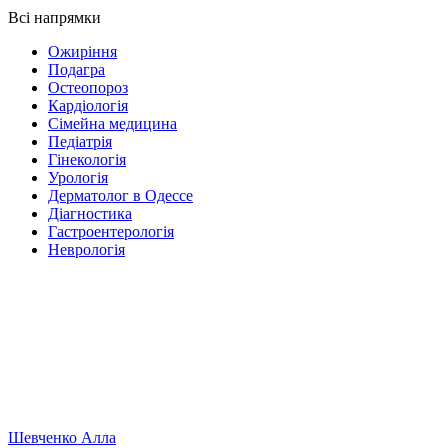
Всі напрямки
Ожиріння
Подагра
Остеопороз
Кардіологія
Сімейна медицина
Педіатрія
Гінекологія
Урологія
Дерматолог в Одессе
Діагностика
Гастроентерологія
Неврологія
Шевченко Алла