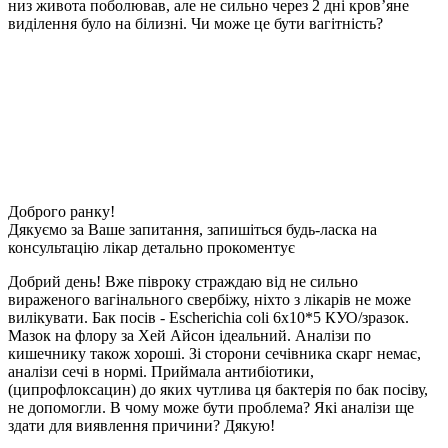
низ живота поболював, але не сильно через 2 дні кровʼяне
виділення було на білизні. Чи може це бути вагітність?
Доброго ранку!
Дякуємо за Ваше запитання, запишіться будь-ласка на
консультацію лікар детально прокоментує
Добрий день! Вже півроку страждаю від не сильно
вираженого вагінального свербіжу, ніхто з лікарів не може
вилікувати. Бак посів - Escherichia coli 6х10*5 КУО/зразок.
Мазок на флору за Хей Айсон ідеальний. Аналізи по
кишечнику також хороші. Зі сторони сечівника скарг немає,
аналізи сечі в нормі. Приймала антибіотики,
(ципрофлоксацин) до яких чутлива ця бактерія по бак посіву,
не допомогли. В чому може бути проблема? Які аналізи ще
здати для виявлення причини? Дякую!