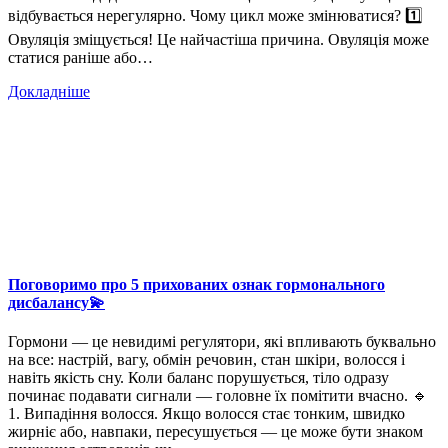
відбувається нерегулярно. Чому цикл може змінюватися? 1️⃣
Овуляція зміщується! Це найчастіша причина. Овуляція може
статися раніше або…
Докладніше
Поговоримо про 5 прихованих ознак гормонального
дисбалансу💫
Гормони — це невидимі регулятори, які впливають буквально
на все: настрій, вагу, обмін речовин, стан шкіри, волосся і
навіть якість сну. Коли баланс порушується, тіло одразу
починає подавати сигнали — головне їх помітити вчасно. 🔹
1. Випадіння волосся. Якщо волосся стає тонким, швидко
жирніє або, навпаки, пересушується — це може бути знаком