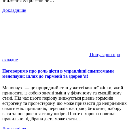
зниження естрогенів чи…
Докладніше
Популярно про
складне
Поговоримо про роль дієти в управлінні симптомами
менопаузи: шлях до гармонії та здоров’я!
Менопауза — це природний етап у житті кожної жінки, який
приносить із собою значні зміни у фізичному та емоційному
стані. Під час цього періоду знижується рівень гормонів
естрогену та прогестерону, що може призвести до неприємних
симптомів: припливів, перепадів настрою, безсоння, набору
ваги та погіршення стану шкіри. Проте є хороша новина:
правильно підібрана дієта може стати…
Докладніше