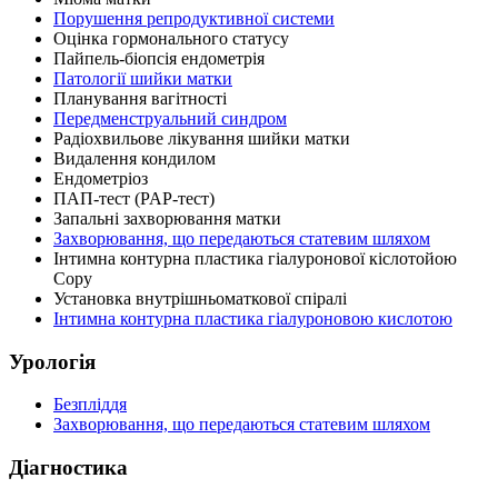
Порушення репродуктивної системи
Оцінка гормонального статусу
Пайпель-біопсія ендометрія
Патології шийки матки
Планування вагітності
Передменструальний синдром
Радіохвильове лікування шийки матки
Видалення кондилом
Ендометріоз
ПАП-тест (PAP-тест)
Запальні захворювання матки
Захворювання, що передаються статевим шляхом
Інтимна контурна пластика гіалуронової кіслотойою
Copy
Установка внутрішньоматкової спіралі
Інтимна контурна пластика гіалуроновою кислотою
Урологія
Безпліддя
Захворювання, що передаються статевим шляхом
Діагностика