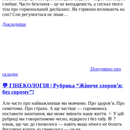
глибше. Часто безсоння – це не випадковість, а сигнал твого
тіла про гормональний дисбаланс. Як гормони впливають на
сон? Сон регулюється не лише…
Докладніше
Популярно про
складне
💬 ГІНЕКОЛОГІЯ | Рубрика “Жіноче здоров’я:
без сорому”!
Але часто про найважливіше ми мовчимо. Про здоров’я. Про
симптоми. Про страхи. А ще частіше — соромимось
поставити запитання, яке може змінити наше життя. ✨ У цій
рубриці ми говоритимемо чесно, відкрито і без табу. 🌸 7
ознак, що час до гінеколога — навіть якщо нічого не болить
Регулярні візити до гінеколога — це не…