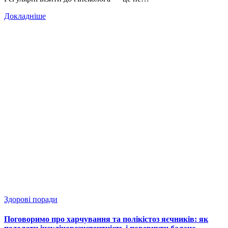
Докладніше
Здорові поради
Поговоримо про харчування та полікістоз яєчників: як