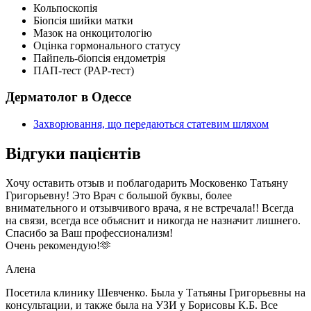
Кольпоскопія
Біопсія шийки матки
Мазок на онкоцитологiю
Оцінка гормонального статусу
Пайпель-біопсія ендометрія
ПАП-тест (PAP-тест)
Дерматолог в Одессе
Захворювання, що передаються статевим шляхом
Відгуки пацієнтів
Хочу оставить отзыв и поблагодарить Московенко Татьяну
Григорьевну! Это Врач с большой буквы, более
внимательного и отзывчивого врача, я не встречала!! Всегда
на связи, всегда все объяснит и никогда не назначит лишнего.
Спасибо за Ваш профессионализм!
Очень рекомендую!🫶
Алена
Посетила клинику Шевченко. Была у Татьяны Григорьевны на
консультации, и также была на УЗИ у Борисовы К.Б. Все