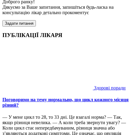
Доброго ранку!
Дякуємо за Ваше запитання, запишіться будь-ласка на
консультацію лікар детально прокоментує
Задати питання
ПУБЛІКАЦІЇ ЛІКАРЯ
Здорові поради
Поговоримо на тему нормально, що цикл кожного місяця
різний?
— У мене цикл то 28, то 33 дні. Це взагалі норма? — Так,
якщо різниця невелика. — А коли треба звернути увагу? —
Коли цикл стає непередбачуваним, різниця значна або
з’являються додаткові симптоми. Це означає, що овуляція