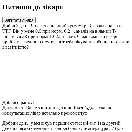
Питання до лікаря
Запитати лікаря
Добрий день. Я вагітна перший триместр. Здавала аналіз на
ТТГ. Він у мене 0,6 при нормі 0,2-4, аналіз на вільний Т4
виявився 23 при нормі 12-22, ніяких Симптомів та історії
проблем з железою немає, чи треба лікування або це пов’язано
з вагітністю?
Доброго ранку!
Дякуємо за Ваше запитання, запишіться будь-ласка на
консультацію лікар детально прокоментує
Добрий день, у мене був перший статевий акт, і на другий
день після акту нудило, і голова боліла, температура 37 була