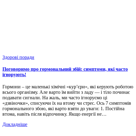
Здорові поради
Поговоримо про гормональний збій: симптоми, які часто
ігнорують!
Гормони – це маленькі хімічні «курʼєри», які керують роботою
всього організму. Але варто їм вийти з ладу — і тіло починає
подавати сигнали. На жаль, ми часто ігноруємо ці
«дзвіночки», списуючи їх на втому чи стрес. Ось 7 симптомів
гормонального збою, які варто взяти до уваги: 1. Постійна
втома, навіть після відпочинку. Якщо енергії не…
Докладніше