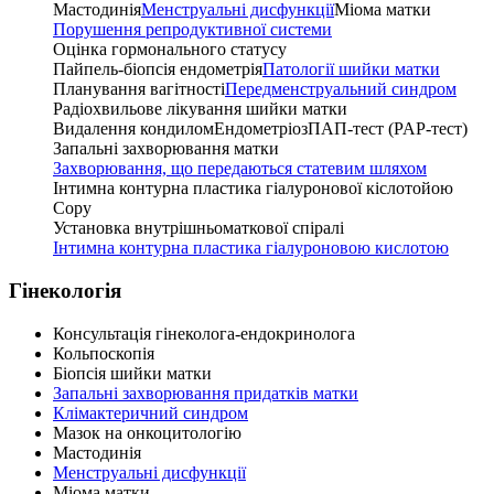
Мастодинія
Менструальні дисфункції
Міома матки
Порушення репродуктивної системи
Оцінка гормонального статусу
Пайпель-біопсія ендометрія
Патології шийки матки
Планування вагітності
Передменструальний синдром
Радіохвильове лікування шийки матки
Видалення кондилом
Ендометріоз
ПАП-тест (PAP-тест)
Запальні захворювання матки
Захворювання, що передаються статевим шляхом
Інтимна контурна пластика гіалуронової кіслотойою
Copy
Установка внутрішньоматкової спіралі
Інтимна контурна пластика гіалуроновою кислотою
Гінекологія
Консультація гінеколога-ендокринолога
Кольпоскопія
Біопсія шийки матки
Запальні захворювання придатків матки
Клімактеричний синдром
Мазок на онкоцитологiю
Мастодинія
Менструальні дисфункції
Міома матки