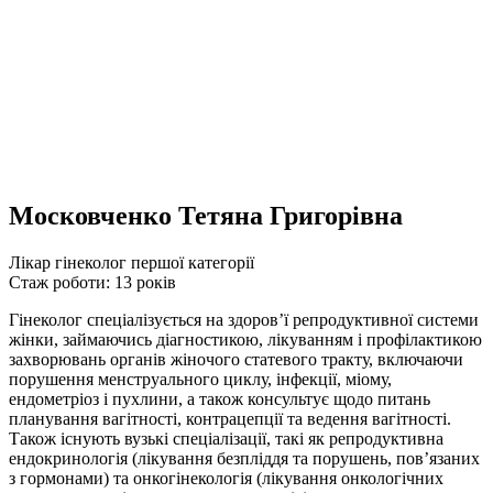
Московченко Тетяна Григорівна
Лікар гінеколог першої категорії
Стаж роботи: 13 років
Гінеколог спеціалізується на здоров’ї репродуктивної системи
жінки, займаючись діагностикою, лікуванням і профілактикою
захворювань органів жіночого статевого тракту, включаючи
порушення менструального циклу, інфекції, міому,
ендометріоз і пухлини, а також консультує щодо питань
планування вагітності, контрацепції та ведення вагітності.
Також існують вузькі спеціалізації, такі як репродуктивна
ендокринологія (лікування безпліддя та порушень, пов’язаних
з гормонами) та онкогінекологія (лікування онкологічних