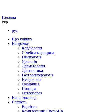
Головна
укр
рус
Про клініку
Напрямки
Кардіологія
Сімейна медицина
Гінекологія
Урологія
Дерматологія
Діагностика
Гастроентерологія
Неврологія
Ожиріння
Подагра
Остеопороз
Наша команда
Вартість
Вартість
Комплексний Check-Up