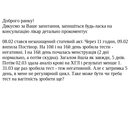
Доброго ранку!
Дякуємо за Ваше запитання, запишіться будь-ласка на
консультацію лікар детально прокоментує
08.02 стався незахищений статевий акт. Через 11 годин, 09.02
випила Постінор. На 10й і на 16й день зробила тести -
негативні. І на 16й день почалась менструація (2 дні
нормально, а потім скудна). Загалом йшла як завжди, 5 днів.
Потім 02.03 здала аналіз крові на ХГЛ і результат менше 1.
31.03 ще раз зробила тест - теж негативний. Але є затримка 5
день, в мене не регулярний цикл. Таке може бути чи треба
тест на вагітність зробити ще?