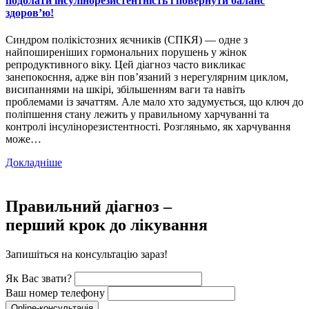
подолати інсулінорезистентність і повернути баланс
здоров’ю!
Синдром полікістозних яєчників (СПКЯ) — одне з
найпоширеніших гормональних порушень у жінок
репродуктивного віку. Цей діагноз часто викликає
занепокоєння, адже він пов’язаний з нерегулярним циклом,
висипаннями на шкірі, збільшенням ваги та навіть
проблемами із зачаттям. Але мало хто задумується, що ключ до
поліпшення стану лежить у правильному харчуванні та
контролі інсулінорезистентності. Розгляньмо, як харчування
може…
Докладніше
Правильний діагноз –
перший крок до лікування
Запишіться на консультацію зараз!
Як Вас звати?
Ваш номер телефону
Online-консультація