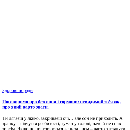
Здорові поради
Поговоримо про безсоння і гормони: невидимий зв’язок,
про який варто знати.
Ти лягаєш у ліжко, закриваєш очі… але сон не приходить. А
зранку – відчуття розбитості, туман у голові, наче й не спав
зовсім. Якщо це повторюється день за днем – варто заглянути