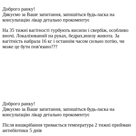
Доброго ранку!
Дякуємо за Ваше запитання, запишіться будь-ласка на
консультацію лікар детально прокоментує
На 35 тижні вагітності турбують висипи і свербіж, особливо
вночі. Локалізований на руках, бедрах,внизу живота. За
вагітність набрала 16 кг і останнім часом сильно потію, чи
може це бути пов'язано???
Доброго ранку!
Дякуємо за Ваше запитання, запишіться будь-ласка на
консультацію лікар детально прокоментує
Після вишкрібання тримається температура 2 тижні приймаю
антибіотики 5 днів