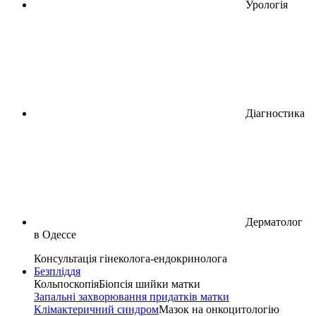
Урологія
Діагностика
Дерматолог
в Одессе
Консультація гінеколога-ендокринолога
Безпліддя
Кольпоскопія
Біопсія шийки матки
Запальні захворювання придатків матки
Клімактеричний синдром
Мазок на онкоцитологiю