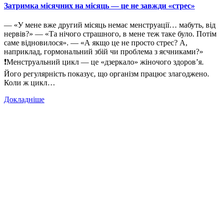
Затримка місячних на місяць — це не завжди «стрес»
— «У мене вже другий місяць немає менструації… мабуть, від
нервів?» — «Та нічого страшного, в мене теж таке було. Потім
саме відновилося». — «А якщо це не просто стрес? А,
наприклад, гормональний збій чи проблема з яєчниками?»
❗️Менструальний цикл — це «дзеркало» жіночого здоров’я.
Його регулярність показує, що організм працює злагоджено.
Коли ж цикл…
Докладніше