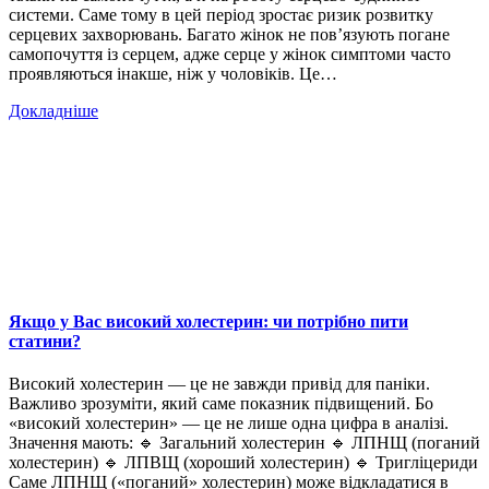
системи. Саме тому в цей період зростає ризик розвитку
серцевих захворювань. Багато жінок не пов’язують погане
самопочуття із серцем, адже серце у жінок симптоми часто
проявляються інакше, ніж у чоловіків. Це…
Докладніше
Якщо у Вас високий холестерин: чи потрібно пити
статини?
Високий холестерин — це не завжди привід для паніки.
Важливо зрозуміти, який саме показник підвищений. Бо
«високий холестерин» — це не лише одна цифра в аналізі.
Значення мають: 🔹 Загальний холестерин 🔹 ЛПНЩ (поганий
холестерин) 🔹 ЛПВЩ (хороший холестерин) 🔹 Тригліцериди
Саме ЛПНЩ («поганий» холестерин) може відкладатися в