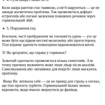
Коли шкіра раптом стає тьмяною, а нігті шаруються — це не
завжди косметична проблема. Так проявляється дефіцит
естрогенів або погане засвоєння поживних речовин через
гормональний збій.
🔹
5. Порушення сну.
Безсоння, часті пробудження чи сонливість удень — усе це
може бути наслідком нестачі мелатоніну або прогестерону.
Тіло втрачає здатність повноцінно відновлюватися вночі.
💡
Як зрозуміти, що справа у гормонах?
Зазвичай одночасно проявляється кілька симптомів. Але
точну причину визначити може лише лікар після аналізів.
Самолікування або «вітамінки для енергії» лише маскують
проблему.
Якщо Ви
впізнала себе — це не привід для страху, а сигнал,
що тіло просить турботи. Гормональний баланс можна
відновити, якщо вчасно звернутися до фахівця.