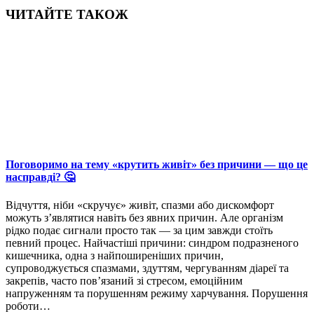
ЧИТАЙТЕ ТАКОЖ
Поговоримо на тему «крутить живіт» без причини — що це
насправді? 🤔
Відчуття, ніби «скручує» живіт, спазми або дискомфорт
можуть з’являтися навіть без явних причин. Але організм
рідко подає сигнали просто так — за цим завжди стоїть
певний процес. Найчастіші причини: синдром подразненого
кишечника, одна з найпоширеніших причин,
супроводжується спазмами, здуттям, чергуванням діареї та
закрепів, часто пов’язаний зі стресом, емоційним
напруженням та порушенням режиму харчування. Порушення
роботи…