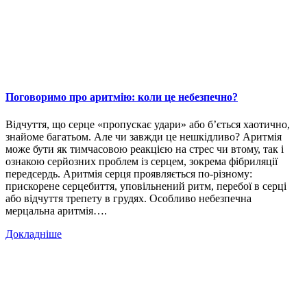
Поговоримо про аритмію: коли це небезпечно?
Відчуття, що серце «пропускає удари» або б’ється хаотично,
знайоме багатьом. Але чи завжди це нешкідливо? Аритмія
може бути як тимчасовою реакцією на стрес чи втому, так і
ознакою серйозних проблем із серцем, зокрема фібриляції
передсердь. Аритмія серця проявляється по-різному:
прискорене серцебиття, уповільнений ритм, перебої в серці
або відчуття трепету в грудях. Особливо небезпечна
мерцальна аритмія….
Докладніше