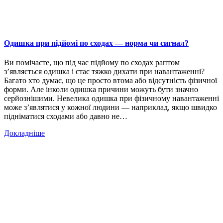
Одишка при підйомі по сходах — норма чи сигнал?
Ви помічаєте, що під час підйому по сходах раптом
з’являється одишка і стає тяжко дихати при навантаженні?
Багато хто думає, що це просто втома або відсутність фізичної
форми. Але інколи одишка причини можуть бути значно
серйознішими. Невелика одишка при фізичному навантаженні
може з’являтися у кожної людини — наприклад, якщо швидко
підніматися сходами або давно не…
Докладніше