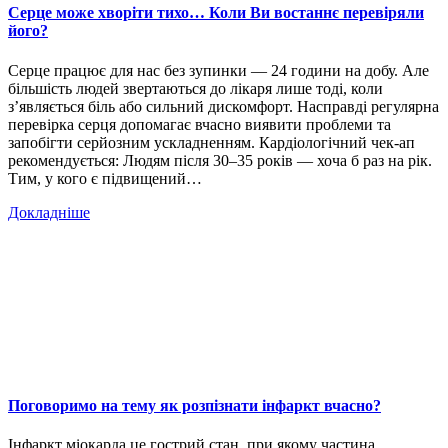
Серце може хворіти тихо… Коли Ви востаннє перевіряли
його?
Серце працює для нас без зупинки — 24 години на добу. Але
більшість людей звертаються до лікаря лише тоді, коли
з’являється біль або сильний дискомфорт. Насправді регулярна
перевірка серця допомагає вчасно виявити проблеми та
запобігти серйозним ускладненням. Кардіологічний чек-ап
рекомендується: Людям після 30–35 років — хоча б раз на рік.
Тим, у кого є підвищений…
Докладніше
Поговоримо на тему як розпізнати інфаркт вчасно?
Інфаркт міокарда це гострий стан, при якому частина