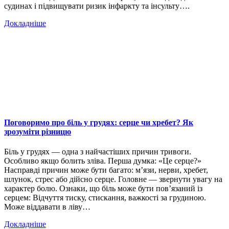
судинах і підвищувати ризик інфаркту та інсульту….
Докладніше
Поговоримо про біль у грудях: серце чи хребет? Як
зрозуміти різницю
Біль у грудях — одна з найчастіших причин тривоги.
Особливо якщо болить зліва. Перша думка: «Це серце?»
Насправді причин може бути багато: м’язи, нерви, хребет,
шлунок, стрес або дійсно серце. Головне — звернути увагу на
характер болю. Ознаки, що біль може бути пов’язаний із
серцем: Відчуття тиску, стискання, важкості за грудиною.
Може віддавати в ліву…
Докладніше