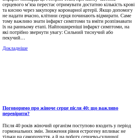
серцевого м’яза перестає отримувати достатню кількість крові
та кисню через закупорку коронарної артерії. Якщо допомогу
не надати вчасно, клітини серця починають відмирати. Саме
тому важливо знати інфаркт симптоми та вміти розпізнавати
їх на ранньому етапі. Найпоширеніші інфаркт симптоми, на
які потрібно звернути увагу: Сильний тиснучий або
пекучий…
Докладніше
Поговоримо про жіноче серце після 40: що важливо
перевірити?
Після 40 років жіночий організм поступово входить у період
гормональних змін. Зниження рівня естрогену впливає не
тільки на самопочуття, а й на роботу серцево-судинної