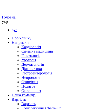
Головна
укр
рус
Про клініку
Напрямки
Кардіологія
Сімейна медицина
Гінекологія
Урологія
Дерматологія
Діагностика
Гастроентерологія
Неврологія
Ожиріння
Подагра
Остеопороз
Наша команда
Вартість
Вартість
Комплексний Check-Up