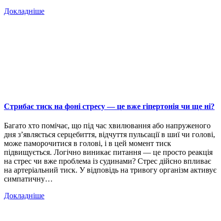
Докладніше
Стрибає тиск на фоні стресу — це вже гіпертонія чи ще ні?
Багато хто помічає, що під час хвилювання або напруженого
дня з’являється серцебиття, відчуття пульсації в шиї чи голові,
може паморочитися в голові, і в цей момент тиск
підвищується. Логічно виникає питання — це просто реакція
на стрес чи вже проблема із судинами? Стрес дійсно впливає
на артеріальний тиск. У відповідь на тривогу організм активує
симпатичну…
Докладніше