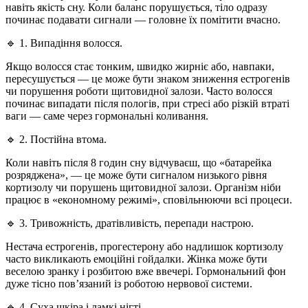
навіть якість сну. Коли баланс порушується, тіло одразу
починає подавати сигнали — головне їх помітити вчасно.
🔹
1. Випадіння волосся.
Якщо волосся стає тонким, швидко жирніє або, навпаки,
пересушується — це може бути знаком зниження естрогенів
чи порушення роботи щитовидної залози. Часто волосся
починає випадати після пологів, при стресі або різкій втраті
ваги — саме через гормональні коливання.
🔹
2. Постійна втома.
Коли навіть після 8 годин сну відчуваєш, що «батарейка
розряджена», — це може бути сигналом низького рівня
кортизолу чи порушень щитовидної залози. Організм ніби
працює в «економному режимі», сповільнюючи всі процеси.
🔹
3. Тривожність, дратівливість, перепади настрою.
Нестача естрогенів, прогестерону або надлишок кортизолу
часто викликають емоційні гойдалки. Жінка може бути
веселою зранку і розбитою вже ввечері. Гормональний фон
дуже тісно пов’язаний із роботою нервової системи.
🔹
4. Суха шкіра і ламкі нігті.