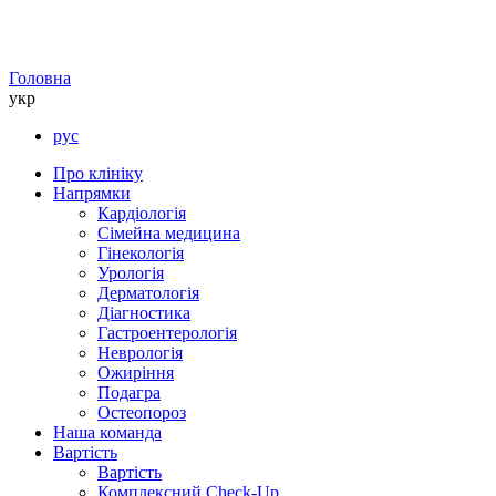
Головна
укр
рус
Про клініку
Напрямки
Кардіологія
Сімейна медицина
Гінекологія
Урологія
Дерматологія
Діагностика
Гастроентерологія
Неврологія
Ожиріння
Подагра
Остеопороз
Наша команда
Вартість
Вартість
Комплексний Check-Up