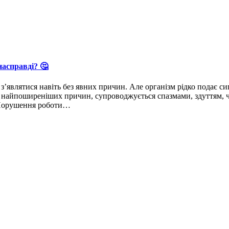
асправді? 🤔
з’являтися навіть без явних причин. Але організм рідко подає с
айпоширеніших причин, супроводжується спазмами, здуттям, черг
 Порушення роботи…