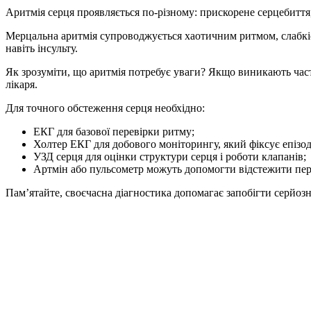
Аритмія серця проявляється по-різному: прискорене серцебиття,
Мерцальна аритмія супроводжується хаотичним ритмом, слабкіс
навіть інсульту.
Як зрозуміти, що аритмія потребує уваги? Якщо виникають часті
лікаря.
Для точного обстеження серця необхідно:
ЕКГ для базової перевірки ритму;
Холтер ЕКГ для добового моніторингу, який фіксує епізод
УЗД серця для оцінки структури серця і роботи клапанів;
Артмін або пульсометр можуть допомогти відстежити пер
Пам’ятайте, своєчасна діагностика допомагає запобігти серйо