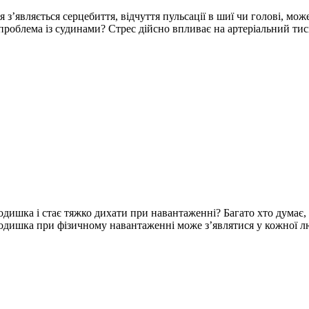
з’являється серцебиття, відчуття пульсації в шиї чи голові, мож
проблема із судинами? Стрес дійсно впливає на артеріальний ти
 одишка і стає тяжко дихати при навантаженні? Багато хто думає,
дишка при фізичному навантаженні може з’являтися у кожної л