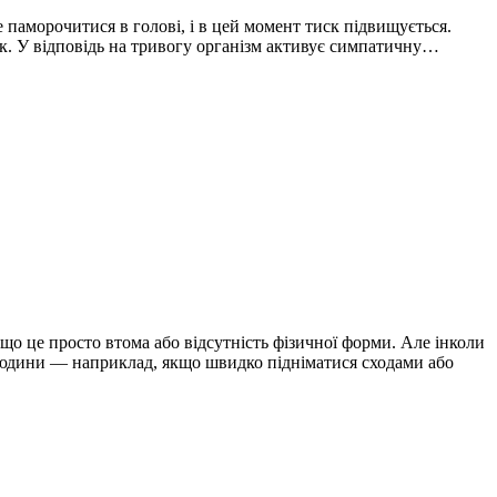
е паморочитися в голові, і в цей момент тиск підвищується.
ск. У відповідь на тривогу організм активує симпатичну…
 що це просто втома або відсутність фізичної форми. Але інколи
юдини — наприклад, якщо швидко підніматися сходами або