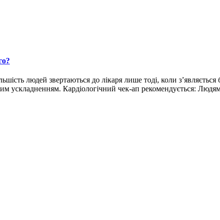
го?
ьшість людей звертаються до лікаря лише тоді, коли з’являється
м ускладненням. Кардіологічний чек-ап рекомендується: Людям пі