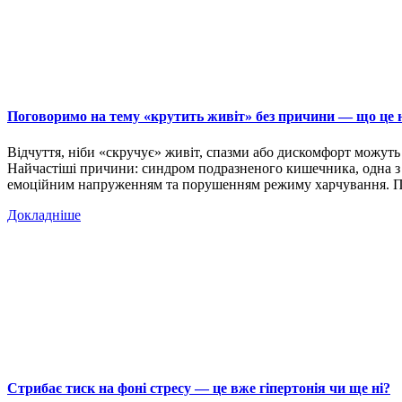
Поговоримо на тему «крутить живіт» без причини — що це н
Відчуття, ніби «скручує» живіт, спазми або дискомфорт можуть 
Найчастіші причини: синдром подразненого кишечника, одна з н
емоційним напруженням та порушенням режиму харчування.
Докладніше
Стрибає тиск на фоні стресу — це вже гіпертонія чи ще ні?