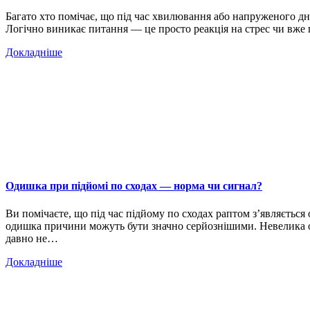
Багато хто помічає, що під час хвилювання або напруженого дня 
Логічно виникає питання — це просто реакція на стрес чи вже 
Докладніше
Одишка при підйомі по сходах — норма чи сигнал?
Ви помічаєте, що під час підйому по сходах раптом з’являється
одишка причини можуть бути значно серйознішими. Невелика о
давно не…
Докладніше