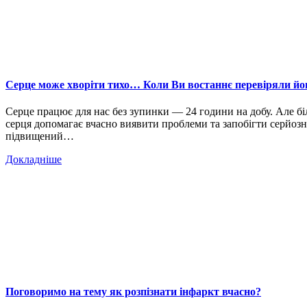
Серце може хворіти тихо… Коли Ви востаннє перевіряли йо
Серце працює для нас без зупинки — 24 години на добу. Але біл
серця допомагає вчасно виявити проблеми та запобігти серйозни
підвищений…
Докладніше
Поговоримо на тему як розпізнати інфаркт вчасно?