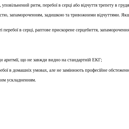
 уповільнений ритм, перебої в серці або відчуття трепету в гру
тю, запамороченням, задишкою та тривожними відчуттями. Якщо 
 перебої в серці, раптове прискорене серцебиття, запаморочення,
и аритмії, що не завжди видно на стандартній ЕКГ;
ебої в домашніх умовах, але не замінюють професійне обстеженн
зним ускладненням.