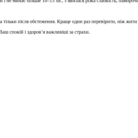
 і не минає більше 10–15 хв., з’явилася різка слабкість, памороч
 тільки після обстеження. Краще один раз перевірити, ніж жити 
Ваш спокій і здоров’я важливіші за страхи.