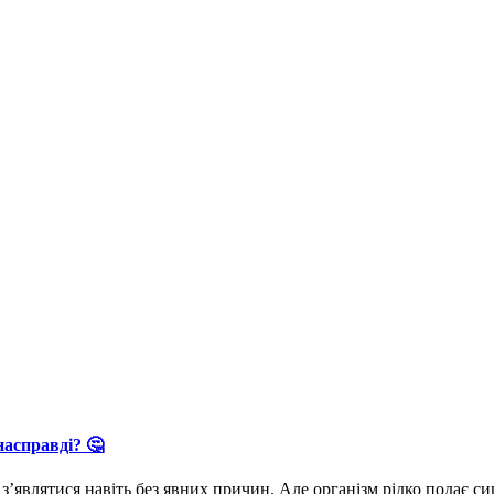
асправді? 🤔
з’являтися навіть без явних причин. Але організм рідко подає с