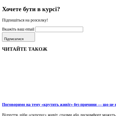
Хочете бути в курсі?
Підпишіться на розсилку!
Вкажіть ваш email
Підписатися
ЧИТАЙТЕ ТАКОЖ
Поговоримо на тему «крутить живіт» без причини — що це н
Відчуття, ніби «скручує» живіт, спазми або дискомфорт можуть 