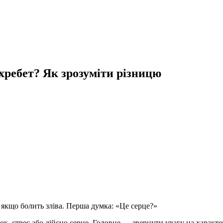
 хребет? Як зрозуміти різницю
 якщо болить зліва. Перша думка: «Це серце?»
ок, стрес або дійсно серце. Головне — звернути увагу на характе