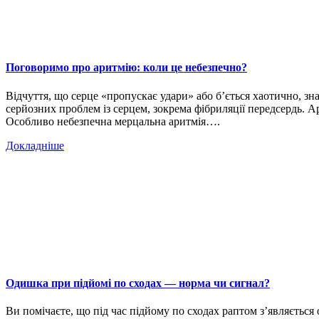
Поговоримо про аритмію: коли це небезпечно?
Відчуття, що серце «пропускає удари» або б’ється хаотично, з
серйозних проблем із серцем, зокрема фібриляції передсердь. Ар
Особливо небезпечна мерцальна аритмія….
Докладніше
Одишка при підйомі по сходах — норма чи сигнал?
Ви помічаєте, що під час підйому по сходах раптом з’являється