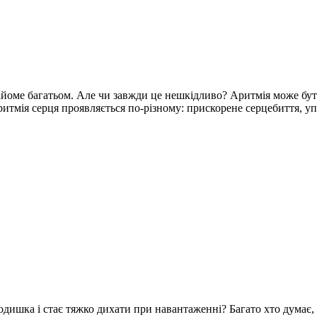
найоме багатьом. Але чи завжди це нешкідливо? Аритмія може бут
итмія серця проявляється по-різному: прискорене серцебиття, упо
 одишка і стає тяжко дихати при навантаженні? Багато хто думає,