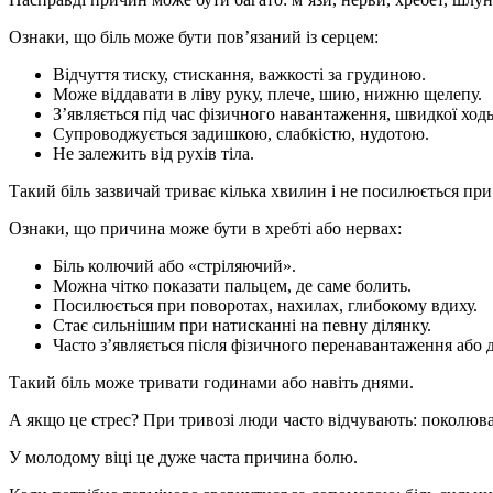
Ознаки, що біль може бути пов’язаний із серцем:
Відчуття тиску, стискання, важкості за грудиною.
Може віддавати в ліву руку, плече, шию, нижню щелепу.
З’являється під час фізичного навантаження, швидкої ходь
Супроводжується задишкою, слабкістю, нудотою.
Не залежить від рухів тіла.
Такий біль зазвичай триває кілька хвилин і не посилюється при
Ознаки, що причина може бути в хребті або нервах:
Біль колючий або «стріляючий».
Можна чітко показати пальцем, де саме болить.
Посилюється при поворотах, нахилах, глибокому вдиху.
Стає сильнішим при натисканні на певну ділянку.
Часто з’являється після фізичного перенавантаження або 
Такий біль може тривати годинами або навіть днями.
А якщо це стрес? При тривозі люди часто відчувають: поколюванн
У молодому віці це дуже часта причина болю.