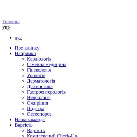
Головна
укр
рус
Про клініку
Напрямки
Кардіологія
Сімейна медицина
Гінекологія
Урологія
Дерматологія
Діагностика
Гастроентерологія
Неврологія
Ожиріння
Подагра
Остеопороз
Наша команда
Вартість
Вартість
Комплексний Check-Up