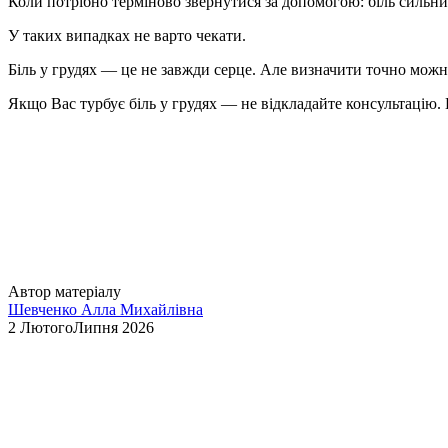
Коли потрібно терміново звернутися за допомогою:
біль сильний
У таких випадках не варто чекати.
Біль у грудях — це не завжди серце. Але визначити точно можна
Якщо Вас турбує біль у грудях — не відкладайте консультацію. 
Автор матеріалу
Шевченко Алла Михайлівна
2 ЛютогоЛипня 2026