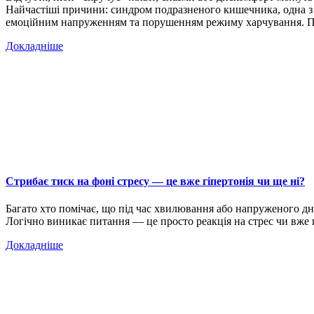
Найчастіші причини: синдром подразненого кишечника, одна з н
емоційним напруженням та порушенням режиму харчування.
Докладніше
Стрибає тиск на фоні стресу — це вже гіпертонія чи ще ні?
Багато хто помічає, що під час хвилювання або напруженого дня 
Логічно виникає питання — це просто реакція на стрес чи вже 
Докладніше