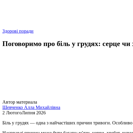
Здорові поради
Поговоримо про біль у грудях: серце чи
Автор материала
Шевченко Алла Михайлівна
2 ЛютогоЛипня 2026
Біль у грудях — одна з найчастіших причин тривоги. Особливо
Насправді причин може бути багато: м’язи, нерви, хребет, шлун