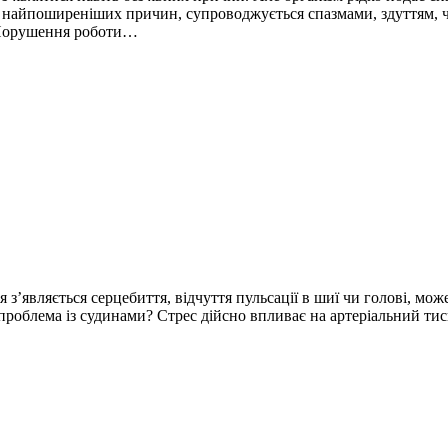
айпоширеніших причин, супроводжується спазмами, здуттям, черг
 Порушення роботи…
з’являється серцебиття, відчуття пульсації в шиї чи голові, мож
проблема із судинами? Стрес дійсно впливає на артеріальний ти