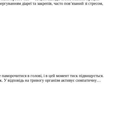
уванням діареї та закрепів, часто пов’язаний зі стресом,
е паморочитися в голові, і в цей момент тиск підвищується.
ск. У відповідь на тривогу організм активує симпатичну…