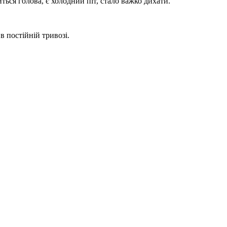
иться голова, є холодний піт, стало важко дихати.
в постійній тривозі.