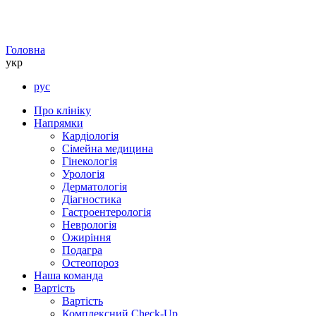
Головна
укр
рус
Про клініку
Напрямки
Кардіологія
Сімейна медицина
Гінекологія
Урологія
Дерматологія
Діагностика
Гастроентерологія
Неврологія
Ожиріння
Подагра
Остеопороз
Наша команда
Вартість
Вартість
Комплексний Check-Up