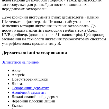
новоутворень (за кольором і формою). Також дерматоскопія
застосовується для ранньої діагностики злоякісних і
передракових захворювань.
Дуже корисний інструмент в руках дерматологів «Клініки
Шевченко» — фототерапія. Це одна з найсучасніших і
безпечних методик лікування шкірних захворювань. До
послуг наших пацієнтів також один з небагатьох в Одесі
UVB-гребінець (довжина хвилі 311 нанометрів). Цей прилад
заснований на технології лікування вузькосмуговим спектром
ультрафіолетових променів типу В.
Дерматологічні захворювання
Записатися на прийом
Акне
Алергія
Новоутворення шкіри
Ліпома
Себорейний дерматит
Атопічний дерматит
Локалізований нейродерміт
Червоний плоский лишай
Екзема