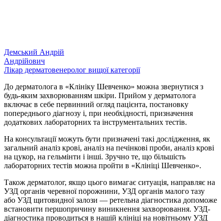
Демський Андрій
Андрійович
Лікар дерматовенеролог вищої категорії
До дерматолога в «Клініку Шевченко» можна звернутися з
будь-яким захворюванням шкіри. Прийом у дерматолога
включає в себе первинний огляд пацієнта, постановку
попереднього діагнозу і, при необхідності, призначення
додаткових лабораторних та інструментальних тестів.
На консультації можуть бути призначені такі дослідження, як
загальний аналіз крові, аналіз на печінкові проби, аналіз крові
на цукор, на гельмінти і інші. Зручно те, що більшість
лабораторних тестів можна пройти в «Клініці Шевченко».
Також дерматолог, якщо цього вимагає ситуація, направляє на
УЗД органів черевної порожнини, УЗД органів малого тазу
або УЗД щитовидної залози — ретельна діагностика допоможе
встановити першопричину виникнення захворювання. УЗД-
діагностика проводиться в нашій клініці на новітньому УЗД