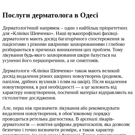
Послуги дерматолога в Одесі
Дерматологічний напрямок – один з найбільш пріоритетних
для «Клініки Шевченко». Наші вузькопрофільні фахівці-
дерматологи мають досвід багаторічного спостереження за
пацієнтами з різними шкірними захворюваннями і глибоко
розбираються в причинах виникнення цих проблем. Тому
лікування будь-якого захворювання шкіри базується на
усуненні його першопричини, а не симптомів.
Дерматологи «Клініки Шевченко» також мають великий
досвід видалення різних шкірних новоутворень (родимок,
папілом, дрібних вузликів і плям на шкірі). Після видалення
новоутворення, в разі необхідності — а це залежить від
характеру новоутворення, посічений матеріал відправляють на
гістологічне дослідження.
Але, перш ніж призначити лікування або рекомендувати
видалення новоутворення, в обов’язковому порядку
проводиться ретельна діагностика. В арсеналі лікарів-
дерматологів — новітня цифрова дерматоскопія, яка дозволяє
безпечно і точно визначити розміри, а також характер