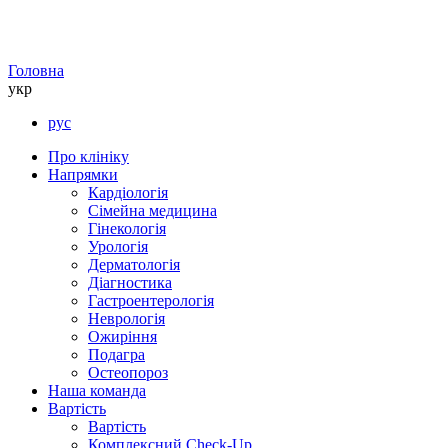
Головна
укр
рус
Про клініку
Напрямки
Кардіологія
Сімейна медицина
Гінекологія
Урологія
Дерматологія
Діагностика
Гастроентерологія
Неврологія
Ожиріння
Подагра
Остеопороз
Наша команда
Вартість
Вартість
Комплексний Check-Up