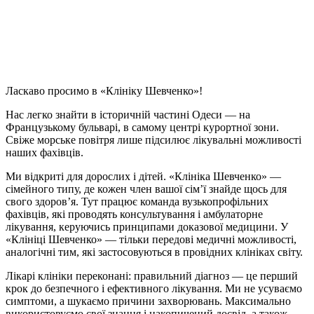
Ласкаво просимо в «Клініку Шевченко»!
Нас легко знайти в історичній частині Одеси — на
Французькому бульварі, в самому центрі курортної зони.
Свіже морське повітря лише підсилює лікувальні можливості
наших фахівців.
Ми відкриті для дорослих і дітей. «Клініка Шевченко» —
сімейного типу, де кожен член вашої сім’ї знайде щось для
свого здоров’я. Тут працює команда вузькопрофільних
фахівців, які проводять консультування і амбулаторне
лікування, керуючись принципами доказової медицини. У
«Клініці Шевченко» — тільки передові медичні можливості,
аналогічні тим, які застосовуються в провідних клініках світу.
Лікарі клініки переконані: правильний діагноз — це перший
крок до безпечного і ефективного лікування. Ми не усуваємо
симптоми, а шукаємо причини захворювань. Максимально
використовуємо свої знання і накопичений досвід, а також