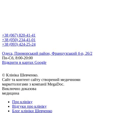
+38 (067) 820-41-41
+38 (050) 234-41-01
+38 (093) 424-25-24
Одеса, Приморський район, Французський б-р, 26/2
Пн-Сб, 8:00-20:00
Відкрити в картах Google
© Клініка Шевченко.
Сайт та контент сайту створений медичними
маркетологами з компанії MegaDoc.
Виключно доказова
медицина
Про клініку
Відгуки про клініку
Блог клініки Шевченко