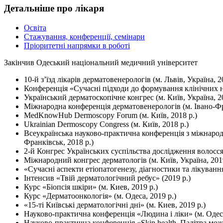
Детальніше про лікаря
Освіта
Стажування, конференції, семінари
Пріоритетні напрямки в роботі
Закінчив Одеський національний медичний університет
10-й з’їзд лікарів дерматовенерологів (м. Львів, Україна, 2
Конференція «Сучасні підходи до формування клінічних на
Український дерматоскопічне конгрес (м. Київ, Україна, 20
Міжнародна конференція дерматовенерологів (м. Івано-Фра
MedKnowHub Dermoscopy Forum (м. Київ, 2018 р.)
Ukrainian Dermoscopy Congress (м. Київ, 2018 р.)
Всеукраїнська науково-практична конференція з міжнаро
Франківськ, 2018 р.)
2-й Конгрес Українських суспільства дослідження волос
Міжнародний конгрес дерматологів (м. Київ, Україна, 2019
«Сучасні аспекти етіопатогенезу, діагностики та лікуванн
Інтенсив «Твій дерматологічний ребус» (2019 р.)
Курс «Біопсія шкіри» (м. Киев, 2019 р.)
Курс «Дерматоонкологія» (м. Одеса, 2019 р.)
«15-ті Київські дерматологічні дні» (м. Киев, 2019 р.)
Науково-практична конференція «Людина і ліки» (м. Одеса
Науково-практична конференція «Skin health. Палітра можл