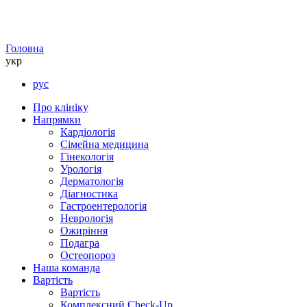
Головна
укр
рус
Про клініку
Напрямки
Кардіологія
Сімейна медицина
Гінекологія
Урологія
Дерматологія
Діагностика
Гастроентерологія
Неврологія
Ожиріння
Подагра
Остеопороз
Наша команда
Вартість
Вартість
Комплексний Check-Up