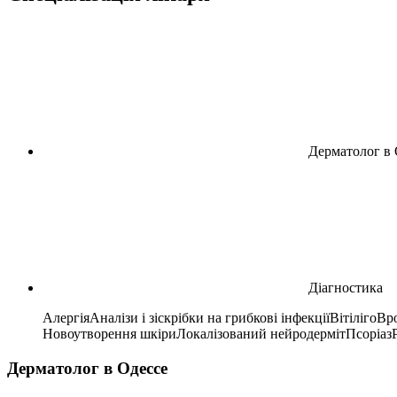
Дерматолог в 
Діагностика
Алергія
Аналізи і зіскрібки на грибкові інфекції
Вітіліго
Вро
Новоутворення шкіри
Локалізований нейродерміт
Псоріаз
Дерматолог в Одессе