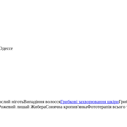
Одессе
слий ніготь
Випадіння волосся
Грибкові захворювання шкіри
Гриб
Рожевий лишай Жибера
Сонячна кропив'янка
Фототерапія всього