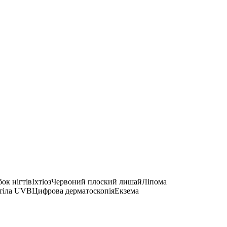
ок нігтів
Іхтіоз
Червоний плоский лишай
Ліпома
 тіла UVB
Цифрова дерматоскопія
Екзема