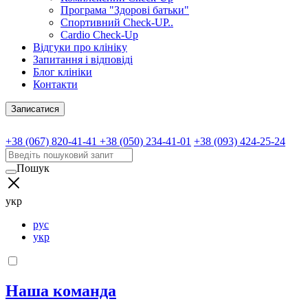
Програма "Здорові батьки"
Спортивний Check-UP..
Cardio Check-Up
Відгуки про клініку
Запитання і відповіді
Блог клініки
Контакти
Записатися
+38 (067) 820-41-41
+38 (050) 234-41-01
+38 (093) 424-25-24
Пошук
укр
рус
укр
Наша команда