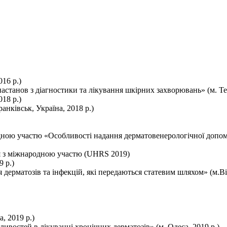
016 р.)
станов з діагностики та лікування шкірних захворювань» (м. Тер
18 р.)
нківськ, Україна, 2018 р.)
дною участю «Особливості надання дерматовенерологічної допом
ся з міжнародною участю (UHRS 2019)
 р.)
я дерматозів та інфекцій, які передаються статевим шляхом» (м.Ві
, 2019 р.)
ивостей в лікуванні хронічних дерматозів» (м. Одеса, 2019 р.)