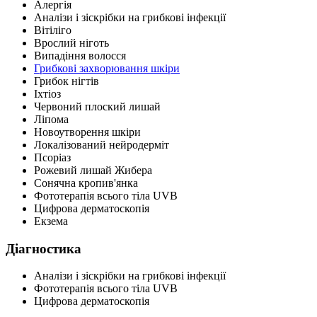
Алергія
Аналізи і зіскрібки на грибкові інфекції
Вітіліго
Врослий ніготь
Випадіння волосся
Грибкові захворювання шкіри
Грибок нігтів
Іхтіоз
Червоний плоский лишай
Ліпома
Новоутворення шкіри
Локалізований нейродерміт
Псоріаз
Рожевий лишай Жибера
Сонячна кропив'янка
Фототерапія всього тіла UVB
Цифрова дерматоскопія
Екзема
Діагностика
Аналізи і зіскрібки на грибкові інфекції
Фототерапія всього тіла UVB
Цифрова дерматоскопія