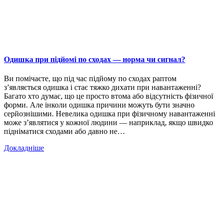
Одишка при підйомі по сходах — норма чи сигнал?
Ви помічаєте, що під час підйому по сходах раптом
з’являється одишка і стає тяжко дихати при навантаженні?
Багато хто думає, що це просто втома або відсутність фізичної
форми. Але інколи одишка причини можуть бути значно
серйознішими. Невелика одишка при фізичному навантаженні
може з’являтися у кожної людини — наприклад, якщо швидко
підніматися сходами або давно не…
Докладніше