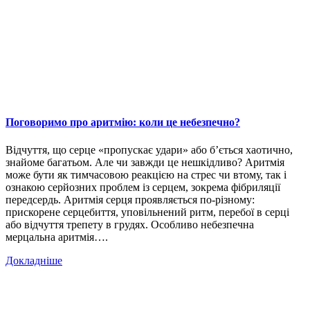
Поговоримо про аритмію: коли це небезпечно?
Відчуття, що серце «пропускає удари» або б’ється хаотично,
знайоме багатьом. Але чи завжди це нешкідливо? Аритмія
може бути як тимчасовою реакцією на стрес чи втому, так і
ознакою серйозних проблем із серцем, зокрема фібриляції
передсердь. Аритмія серця проявляється по-різному:
прискорене серцебиття, уповільнений ритм, перебої в серці
або відчуття трепету в грудях. Особливо небезпечна
мерцальна аритмія….
Докладніше