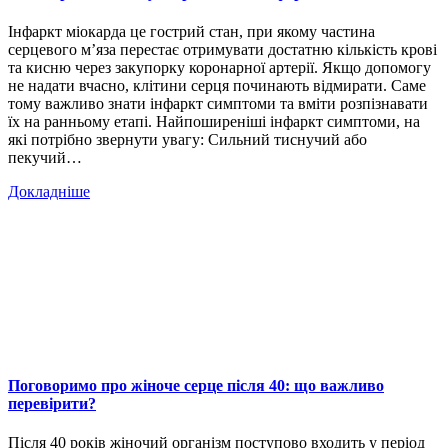
Інфаркт міокарда це гострий стан, при якому частина
серцевого м’яза перестає отримувати достатню кількість крові
та кисню через закупорку коронарної артерії. Якщо допомогу
не надати вчасно, клітини серця починають відмирати. Саме
тому важливо знати інфаркт симптоми та вміти розпізнавати
їх на ранньому етапі. Найпоширеніші інфаркт симптоми, на
які потрібно звернути увагу: Сильний тиснучий або
пекучий…
Докладніше
Поговоримо про жіноче серце після 40: що важливо
перевірити?
Після 40 років жіночий організм поступово входить у період