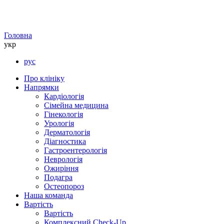
Головна
укр
рус
Про клініку
Напрямки
Кардіологія
Сімейна медицина
Гінекологія
Урологія
Дерматологія
Діагностика
Гастроентерологія
Неврологія
Ожиріння
Подагра
Остеопороз
Наша команда
Вартість
Вартість
Комплексний Check-Up