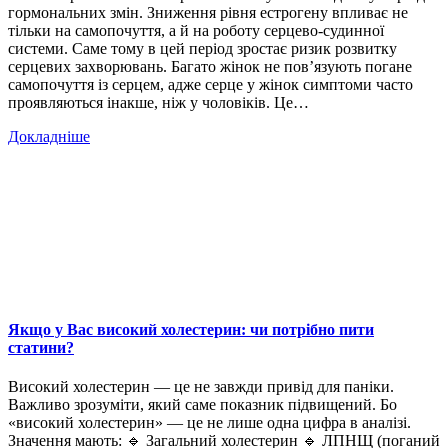
гормональних змін. Зниження рівня естрогену впливає не
тільки на самопочуття, а й на роботу серцево-судинної
системи. Саме тому в цей період зростає ризик розвитку
серцевих захворювань. Багато жінок не пов’язують погане
самопочуття із серцем, адже серце у жінок симптоми часто
проявляються інакше, ніж у чоловіків. Це…
Докладніше
Якщо у Вас високий холестерин: чи потрібно пити
статини?
Високий холестерин — це не завжди привід для паніки.
Важливо зрозуміти, який саме показник підвищений. Бо
«високий холестерин» — це не лише одна цифра в аналізі.
Значення мають: 🔹 Загальний холестерин 🔹 ЛПНЩ (поганий