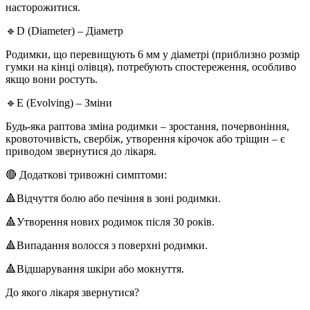
насторожитися.
🔹D (Diameter) – Діаметр
Родимки, що перевищують 6 мм у діаметрі (приблизно розмір
гумки на кінці олівця), потребують спостереження, особливо
якщо вони ростуть.
🔹E (Evolving) – Зміни
Будь-яка раптова зміна родимки – зростання, почервоніння,
кровоточивість, свербіж, утворення кірочок або тріщин – є
приводом звернутися до лікаря.
🔴 Додаткові тривожні симптоми:
🔺Відчуття болю або печіння в зоні родимки.
🔺Утворення нових родимок після 30 років.
🔺Випадання волосся з поверхні родимки.
🔺Відшарування шкіри або мокнуття.
До якого лікаря звернутися?