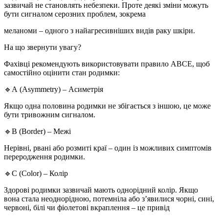
зазвичай не становлять небезпеки. Проте деякі зміни можуть
бути сигналом серозних проблем, зокрема
меланоми – одного з найагресивніших видів раку шкіри.
На що звернути увагу?
Фахівці рекомендують використовувати правило АВСЕ, щоб
самостійно оцінити стан родимки:
🔹А (Asymmetry) – Асиметрія
Якщо одна половина родимки не збігається з іншою, це може
бути тривожним сигналом.
🔹В (Border) – Межі
Нерівні, рвані або розмиті краї – один із можливих симптомів
переродження родимки.
🔹С (Color) – Колір
Здорові родимки зазвичай мають однорідний колір. Якщо
вона стала неоднорідною, потемніла або зʼявилися чорні, сині,
червоні, білі чи фіолетові вкраплення – це привід