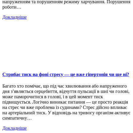
напруженням та порушенням режиму харчування. Порушення
роботи…
Докладніше
Стрибає тиск на фоні стресу — це вже гіпертонія чи ще ні?
Багато хто помічає, що під час хвилювання або напруженого
дня з’являється серцебиття, відчуття пульсації в шиї чи голові,
може паморочитися в голові, і в цей момент тиск
підвищується. Логічно виникає питання — це просто реакція
на стрес чи вже проблема із судинами? Стрес дійсно впливає
на артеріальний тиск. У відповідь на тривогу організм активує
симпатичну…
Докладніше