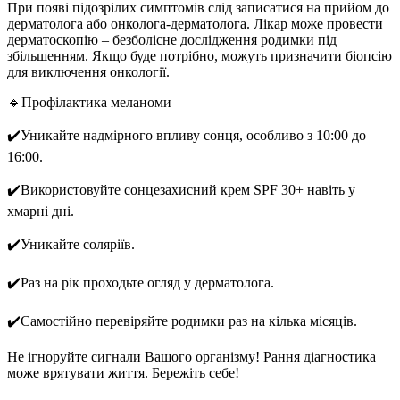
При появі підозрілих симптомів слід записатися на прийом до
дерматолога або онколога-дерматолога. Лікар може провести
дерматоскопію – безболісне дослідження родимки під
збільшенням. Якщо буде потрібно, можуть призначити біопсію
для виключення онкології.
🔹Профілактика меланоми
✔️Уникайте надмірного впливу сонця, особливо з 10:00 до
16:00.
✔️Використовуйте сонцезахисний крем SPF 30+ навіть у
хмарні дні.
✔️Уникайте соляріїв.
✔️Раз на рік проходьте огляд у дерматолога.
✔️Самостійно перевіряйте родимки раз на кілька місяців.
Не ігноруйте сигнали Вашого організму! Рання діагностика
може врятувати життя. Бережіть себе!