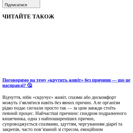
Підписатися
ЧИТАЙТЕ ТАКОЖ
Поговоримо на тему «крутить живіт» без причини — що це
насправді? 🤔
Відчуття, ніби «скручує» живіт, спазми або дискомфорт
можуть з’являтися навіть без явних причин. Але організм
рідко подає сигнали просто так — за цим завжди стоїть
певний процес. Найчастіші причини: синдром подразненого
кишечника, одна з найпоширеніших причин,
супроводжується спазмами, здуттям, чергуванням діареї та
закрепів, часто пов’язаний зі стресом, емоційним