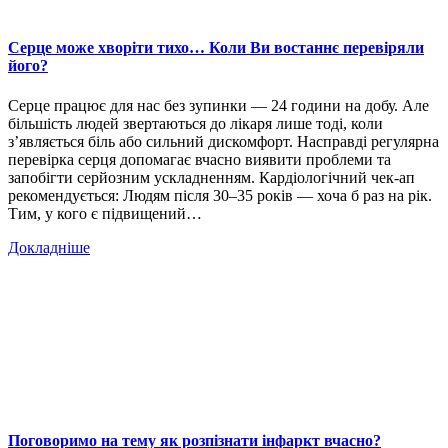
Серце може хворіти тихо… Коли Ви востаннє перевіряли
його?
Серце працює для нас без зупинки — 24 години на добу. Але
більшість людей звертаються до лікаря лише тоді, коли
з’являється біль або сильний дискомфорт. Насправді регулярна
перевірка серця допомагає вчасно виявити проблеми та
запобігти серйозним ускладненням. Кардіологічний чек-ап
рекомендується: Людям після 30–35 років — хоча б раз на рік.
Тим, у кого є підвищений…
Докладніше
Поговоримо на тему як розпізнати інфаркт вчасно?