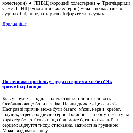
холестерин) 🔹 ЛПВЩ (хороший холестерин) 🔹 Тригліцериди
Саме ЛПНЩ («поганий» холестерин) може відкладатися в
судинах і підвищувати ризик інфаркту та інсульту….
Докладніше
Поговоримо про біль у грудях: серце чи хребет? Як
зрозуміти різницю
Біль у грудях — одна з найчастіших причин тривоги.
Особливо якщо болить зліва. Перша думка: «Це серце?»
Насправді причин може бути багато: м’язи, нерви, хребет,
шлунок, стрес або дійсно серце. Головне — звернути увагу на
характер болю. Ознаки, що біль може бути пов’язаний із
серцем: Відчуття тиску, стискання, важкості за грудиною.
Може віддавати в ліву…