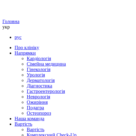
Головна
укр
рус
Про клініку
Напрямки
Кардіологія
Сімейна медицина
Гінекологія
Урологія
Дерматологія
Діагностика
Гастроентерологія
Неврологія
Ожиріння
Подагра
Остеопороз
Наша команда
Вартість
Вартість
Комплексний Check-Up