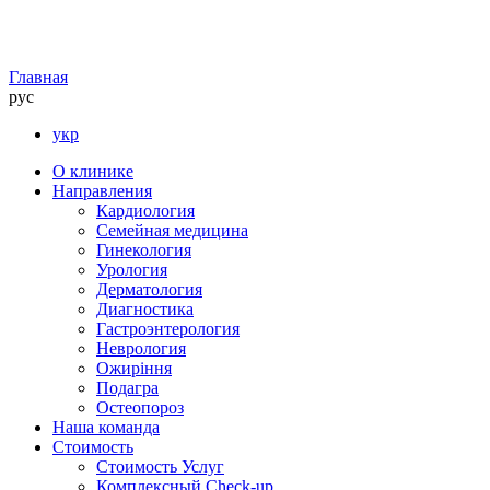
Главная
рус
укр
О клинике
Направления
Кардиология
Семейная медицина
Гинекология
Урология
Дерматология
Диагностика
Гастроэнтерология
Неврология
Ожиріння
Подагра
Остеопороз
Наша команда
Стоимость
Стоимость Услуг
Комплексный Check-up