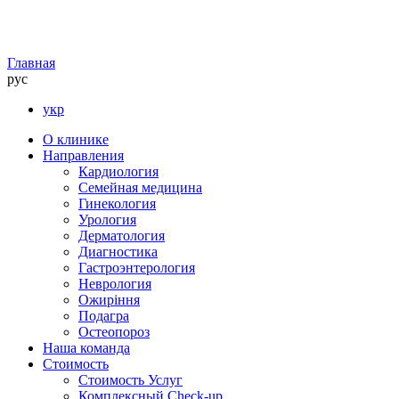
Главная
рус
укр
О клинике
Направления
Кардиология
Семейная медицина
Гинекология
Урология
Дерматология
Диагностика
Гастроэнтерология
Неврология
Ожиріння
Подагра
Остеопороз
Наша команда
Стоимость
Стоимость Услуг
Комплексный Check-up