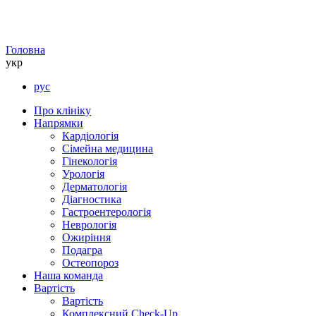
Головна
укр
рус
Про клініку
Напрямки
Кардіологія
Сімейна медицина
Гінекологія
Урологія
Дерматологія
Діагностика
Гастроентерологія
Неврологія
Ожиріння
Подагра
Остеопороз
Наша команда
Вартість
Вартість
Комплексний Check-Up