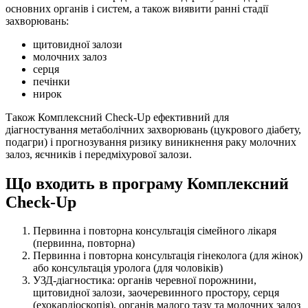
основних органів і систем, а також виявити ранні стадії
захворювань:
щитовидної залози
молочних залоз
серця
печінки
нирок
Також Комплексний Check-Up ефективний для
діагностування метаболічних захворювань (цукрового діабету,
подагри) і прогнозування ризику виникнення раку молочних
залоз, яєчників і передміхурової залози.
Що входить в програму Комплексний
Check-Up
Первинна і повторна консультація сімейного лікаря
(первинна, повторна)
Первинна і повторна консультація гінеколога (для жінок)
або консультація уролога (для чоловіків)
УЗД-діагностика: органів черевної порожнини,
щитовидної залози, заочеревинного простору, серця
(ехокардіоскопія), органів малого тазу та молочних залоз