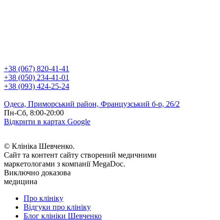
+38 (067) 820-41-41
+38 (050) 234-41-01
+38 (093) 424-25-24
Одеса, Приморський район, Французський б-р, 26/2
Пн-Сб, 8:00-20:00
Відкрити в картах Google
© Клініка Шевченко.
Сайт та контент сайту створений медичними
маркетологами з компанії MegaDoc.
Виключно доказова
медицина
Про клініку
Відгуки про клініку
Блог клініки Шевченко