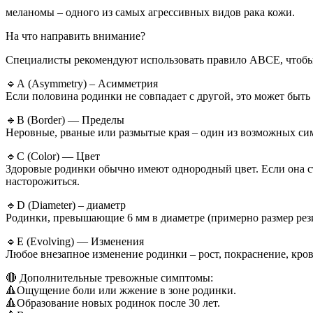
меланомы – одного из самых агрессивных видов рака кожи.
На что направить внимание?
Специалисты рекомендуют использовать правило АВСЕ, чтобы 
🔹А (Asymmetry) – Асимметрия
Если половина родинки не совпадает с другой, это может быт
🔹В (Border) — Пределы
Неровные, рваные или размытые края – один из возможных с
🔹С (Color) — Цвет
Здоровые родинки обычно имеют однородный цвет. Если она ст
насторожиться.
🔹D (Diameter) – диаметр
Родинки, превышающие 6 мм в диаметре (примерно размер рези
🔹E (Evolving) — Изменения
Любое внезапное изменение родинки – рост, покраснение, крово
🔴 Дополнительные тревожные симптомы:
🔺Ощущение боли или жжение в зоне родинки.
🔺Образование новых родинок после 30 лет.