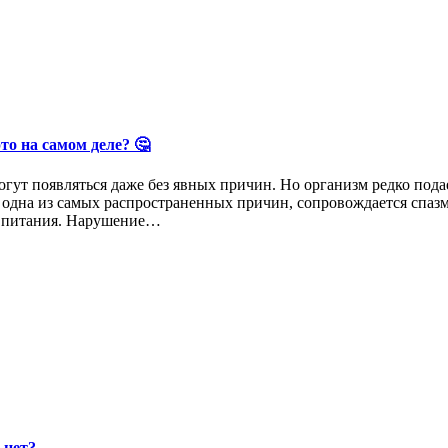
о на самом деле? 🤔
ут появляться даже без явных причин. Но организм редко подае
дна из самых распространенных причин, сопровождается спазмам
а питания. Нарушение…
 нет?