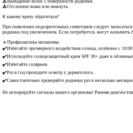
🔺Выпадение волос с поверхности родинки.
🔺Отслоение кожи или мокнуть.
К какому врачу обратиться?
При появлении подозрительных симптомов следует записаться 
родинки под увеличением. Если потребуется, могут назначить
🔹Профилактика меланомы
✔️Избегайте чрезмерного воздействия солнца, особенно с 10:00 
✔️Используйте солнцезащитный крем SPF 30+ даже в облачные
✔️Избегайте соляриев.
✔️Раз в год проходите осмотр у дерматолога.
✔️Самостоятельно проверяйте родинки раз в несколько месяцев
Не игнорируйте сигналы вашего организма! Ранняя диагностика