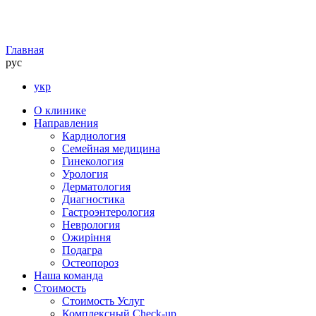
Главная
рус
укр
О клинике
Направления
Кардиология
Семейная медицина
Гинекология
Урология
Дерматология
Диагностика
Гастроэнтерология
Неврология
Ожиріння
Подагра
Остеопороз
Наша команда
Стоимость
Стоимость Услуг
Комплексный Check-up