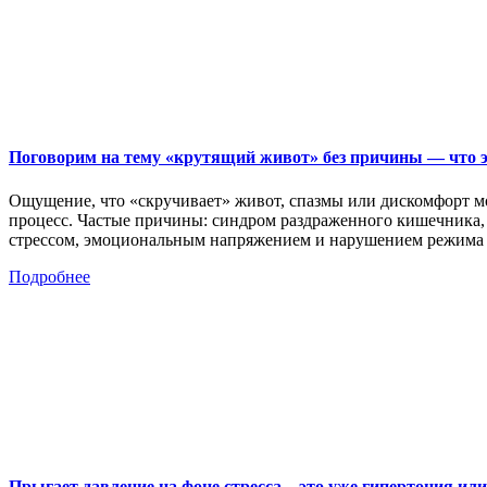
Поговорим на тему «крутящий живот» без причины — что эт
Ощущение, что «скручивает» живот, спазмы или дискомфорт мог
процесс. Частые причины: синдром раздраженного кишечника, о
стрессом, эмоциональным напряжением и нарушением режим
Подробнее
Прыгает давление на фоне стресса – это уже гипертония или