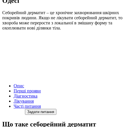
Одесі
Себорейний дерматит – це хронічне захворювання шкірних
покривів людини. Якщо не лікувати себорейний дерматит, то
хвороба може перерости з локальної в змішану форму та
охоплювати нові ділянки тіла.
Опис
Перші прояви
Діагностика
Лікування
Часті питання
Задати питання
Що таке себорейний дерматит