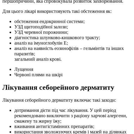
першопричини, яка спровокувала розвиток захворювання.
Для цього лікарі використовують такі обстеження як:
обстеження ендокринної системи;
УЗД щитоподібної залози;
УЗД черевної порожнини;
діагностика шлунково-кишкового тракту;
аналіз на імуноглобулін Е;
аналіз на наявність еозинофілів – гельмінтів та інших
паразитів;
загальний аналіз крові.
Лущення
Червоні плями на шкірі
Лікування себорейного дерматиту
Лікування себорейного дерматиту включає такі заходи:
дотримання дієти під час лікування. У цей період
рекомендовано виключити з раціону харчові алергени,
смажену та жирну їжу;
вживання антигістамінних препаратів;
використання зволожуючих кремів і мазей на ділянках