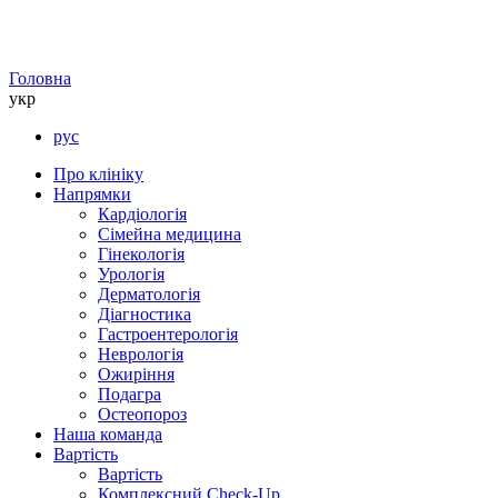
Головна
укр
рус
Про клініку
Напрямки
Кардіологія
Сімейна медицина
Гінекологія
Урологія
Дерматологія
Діагностика
Гастроентерологія
Неврологія
Ожиріння
Подагра
Остеопороз
Наша команда
Вартість
Вартість
Комплексний Check-Up