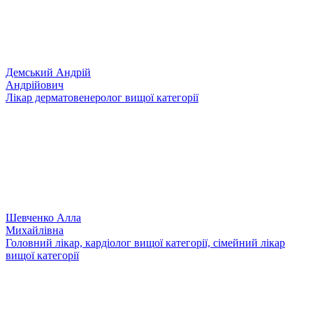
Демський Андрій
Андрійович
Лікар дерматовенеролог вищої категорії
Шевченко Алла
Михайлівна
Головний лікар, кардіолог вищої категорії, сімейний лікар
вищої категорії