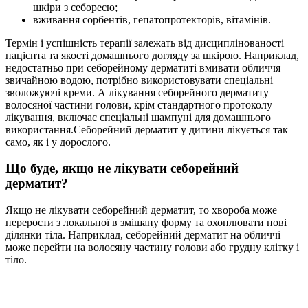
шкіри з себореєю;
вживання сорбентів, гепатопротекторів, вітамінів.
Термін і успішність терапії залежать від дисциплінованості
пацієнта та якості домашнього догляду за шкірою. Наприклад,
недостатньо при себорейному дерматиті вмивати обличчя
звичайною водою, потрібно використовувати спеціальні
зволожуючі креми. А лікування себорейного дерматиту
волосяної частини голови, крім стандартного протоколу
лікування, включає спеціальні шампуні для домашнього
використання.Себорейний дерматит у дитини лікується так
само, як і у дорослого.
Що буде, якщо не лікувати себорейний
дерматит?
Якщо не лікувати себорейний дерматит, то хвороба може
перерости з локальної в змішану форму та охоплювати нові
ділянки тіла. Наприклад, себорейний дерматит на обличчі
може перейти на волосяну частину голови або грудну клітку і
тіло.