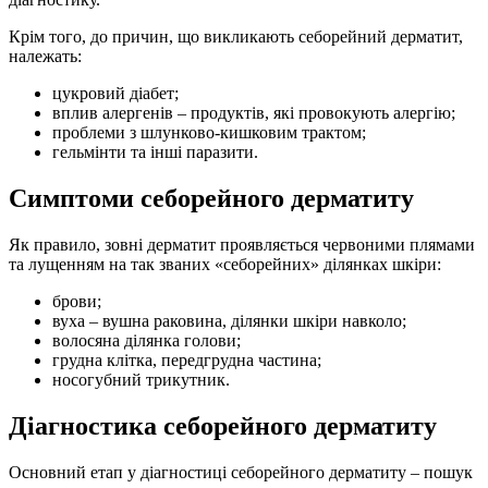
Крім того, до причин, що викликають себорейний дерматит,
належать:
цукровий діабет;
вплив алергенів – продуктів, які провокують алергію;
проблеми з шлунково-кишковим трактом;
гельмінти та інші паразити.
Симптоми себорейного дерматиту
Як правило, зовні дерматит проявляється червоними плямами
та лущенням на так званих «себорейних» ділянках шкіри:
брови;
вуха – вушна раковина, ділянки шкіри навколо;
волосяна ділянка голови;
грудна клітка, передгрудна частина;
носогубний трикутник.
Діагностика себорейного дерматиту
Основний етап у діагностиці себорейного дерматиту – пошук