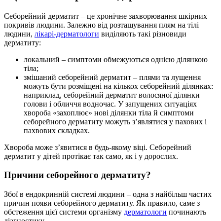
Себорейний дерматит – це хронічне захворювання шкірних
покривів людини. Залежно від розташування плям на тілі
людини,
лікарі-дерматологи
виділяють такі різновиди
дерматиту:
локальний – симптоми обмежуються однією ділянкою
тіла;
змішаний себорейний дерматит – плями та лущення
можуть бути розміщені на кількох себорейний ділянках:
наприклад, себорейний дерматит волосяної ділянки
голови і обличчя водночас. У запущених ситуаціях
хвороба «захоплює» нові ділянки тіла й симптоми
себорейного дерматиту можуть з’являтися у пахових і
пахвових складках.
Хвороба може з’явитися в будь-якому віці. Себорейний
дерматит у дітей протікає так само, як і у дорослих.
Причини себорейного дерматиту?
Збої в ендокринній системі людини – одна з найбільш частих
причин появи себорейного дерматиту. Як правило, саме з
обстеження цієї системи організму
дерматологи
починають
діагностику.