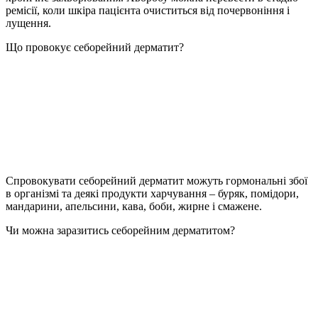
ремісії, коли шкіра пацієнта очиститься від почервоніння і
лущення.
Що провокує себорейний дерматит?
Спровокувати себорейний дерматит можуть гормональні збої
в організмі та деякі продукти харчування – буряк, помідори,
мандарини, апельсини, кава, боби, жирне і смажене.
Чи можна заразитись себорейним дерматитом?