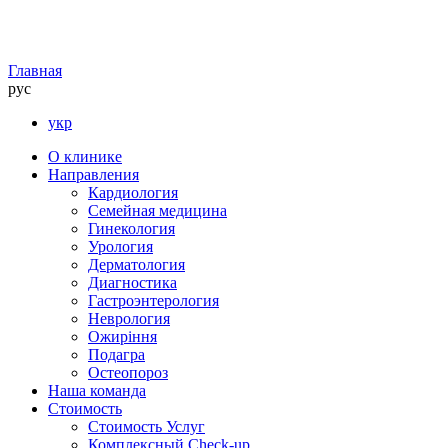
Главная
рус
укр
О клинике
Направления
Кардиология
Семейная медицина
Гинекология
Урология
Дерматология
Диагностика
Гастроэнтерология
Неврология
Ожиріння
Подагра
Остеопороз
Наша команда
Стоимость
Стоимость Услуг
Комплексный Check-up