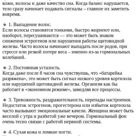
кожи, волосы и даже качество сна. Когда баланс нарушается,
тело сразу начинает подавать сигналы – главное их заметить
вовремя.
🔹 1. Выпадение волос.
Если волосы становятся тонкими, быстро жирнеют или,
наоборот, пересушиваются — это может быть знаком
снижения эстрогенов или нарушения работы щитовидной
железы. Часто волосы начинают выпадать после родов, при
стрессе или резкой потере веса – именно из-за гормональных
колебаний.
🔹 2. Постоянная усталость.
Когда даже после 8 часов сна чувствуешь, что «батарейка
разряжена», это может быть сигнал низкого уровня кортизола
или нарушений щитовидной железы. Организм как бы
работает в «экономном режиме», замедляя все процессы.
🔹 3. Тревожность, раздражительность, перепады настроения.
Недостаток эстрогенов, прогестерона или избыток кортизола
часто вызывают эмоциональные качели. Женщина может быть
веселой с утра и разбитой уже вечером. Гормональный фон
очень тесно связан с работой нервной системы.
🔹 4. Сухая кожа и ломкие ногти.