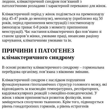
людини, клімактеричний синдром пов’язаний з
патологічними розладами і характерний переважно для жінок.
Клімактеричний період у жінок поділяється на пременопаузу
(від 45-47 років до менопоузи), менопаузу (приблизно від 50
років, період припинення менструації) і постменопаузу
(менопауза триває 6-8 років з моменту припинення
менструації). Час настання клімактеричних фаз пов’язано зі
станом здоров’я жінки, умовами праці, нюансами раціону
харчування, кліматичними умовами та ін.
ПРИЧИНИ І ПАТОГЕНЕЗ
клімактеричного синдрому
В основі розвитку клімактеричного синдрому – гормональна
перебудова організму, пов’язана з віковими змінами.
Клімактеричний синдром є наслідком порушення
функціонування гіпоталамічних структур головного мозку, які
відповідають за взаємодію температурних, респіраторних,
кардіоваскулярних реакцій з емоційно-поведенческімі. У
жінок з віком припиняється розвиток фолікулів, вони
заміщуються сполучною тканиною. Крім того, підвищується
рівень гонадотропних гормонів, а рівень естрогенів