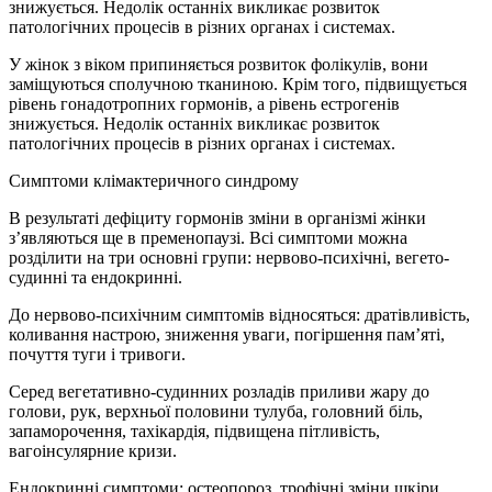
знижується. Недолік останніх викликає розвиток
патологічних процесів в різних органах і системах.
У жінок з віком припиняється розвиток фолікулів, вони
заміщуються сполучною тканиною. Крім того, підвищується
рівень гонадотропних гормонів, а рівень естрогенів
знижується. Недолік останніх викликає розвиток
патологічних процесів в різних органах і системах.
Симптоми клімактеричного синдрому
В результаті дефіциту гормонів зміни в організмі жінки
з’являються ще в пременопаузі. Всі симптоми можна
розділити на три основні групи: нервово-психічні, вегето-
судинні та ендокринні.
До нервово-психічним симптомів відносяться: дратівливість,
коливання настрою, зниження уваги, погіршення пам’яті,
почуття туги і тривоги.
Серед вегетативно-судинних розладів приливи жару до
голови, рук, верхньої половини тулуба, головний біль,
запаморочення, тахікардія, підвищена пітливість,
вагоінсулярние кризи.
Ендокринні симптоми: остеопороз, трофічні зміни шкіри,