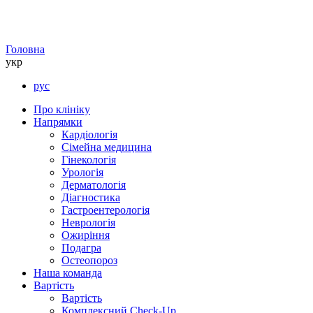
Головна
укр
рус
Про клініку
Напрямки
Кардіологія
Сімейна медицина
Гінекологія
Урологія
Дерматологія
Діагностика
Гастроентерологія
Неврологія
Ожиріння
Подагра
Остеопороз
Наша команда
Вартість
Вартість
Комплексний Check-Up