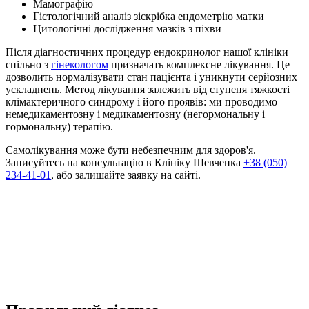
Мамографію
Гістологічний аналіз зіскрібка ендометрію матки
Цитологічні дослідження мазків з піхви
Після діагностичних процедур ендокринолог нашої клініки
спільно з
гінекологом
призначать комплексне лікування. Це
дозволить нормалізувати стан пацієнта і уникнути серйозних
ускладнень. Метод лікування залежить від ступеня тяжкості
клімактеричного синдрому і його проявів: ми проводимо
немедикаментозну і медикаментозну (негормональну і
гормональну) терапію.
Самолікування може бути небезпечним для здоров'я.
Записуйтесь на консультацію в Клініку Шевченка
+38 (050)
234-41-01
, або залишайте заявку на сайті.