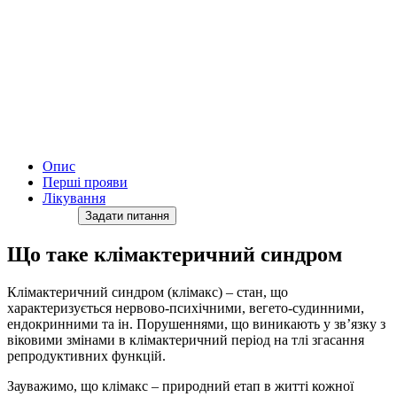
Опис
Перші прояви
Лікування
Задати питання
Що таке клімактеричний синдром
Клімактеричний синдром (клімакс) – стан, що
характеризується нервово-психічними, вегето-судинними,
ендокринними та ін. Порушеннями, що виникають у зв’язку з
віковими змінами в клімактеричний період на тлі згасання
репродуктивних функцій.
Зауважимо, що клімакс – природний етап в житті кожної