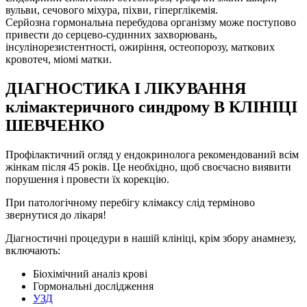
вульви, сечового міхура, піхви, гіперглікемія.
Серйозна гормональна перебудова організму може поступово
привести до серцево-судинних захворювань,
інсулінорезистентності, ожиріння, остеопорозу, маткових
кровотеч, міомі матки.
ДІАГНОСТИКА І ЛІКУВАННЯ
клімактеричного синдрому В КЛІНІЦІ
ШЕВЧЕНКО
Профілактичний огляд у ендокринолога рекомендований всім
жінкам після 45 років. Це необхідно, щоб своєчасно виявити
порушення і провести їх корекцію.
При патологічному перебігу клімаксу слід терміново
звернутися до лікаря!
Діагностичні процедури в нашій клініці, крім збору анамнезу,
включають:
Біохімічний аналіз крові
Гормональні дослідження
УЗД