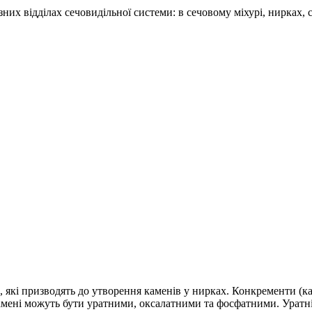
зних відділах сечовидільної системи: в сечовому міхурі, нирках
 які призводять до утворення каменів у нирках. Конкременти (ка
камені можуть бути уратними, оксалатними та фосфатними. Урат