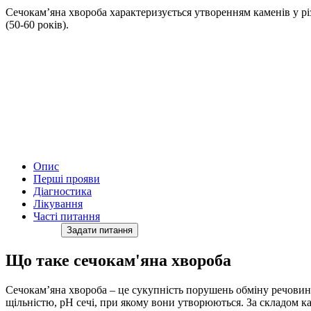
Сечокам’яна хвороба характеризується утворенням каменів у рі
(50-60 років).
Опис
Перші прояви
Діагностика
Лікування
Часті питання
Задати питання
Що таке сечокам'яна хвороба
Сечокам’яна хвороба – це сукупність порушень обміну речовин,
щільністю, рН сечі, при якому вони утворюються. За складом 