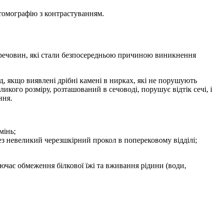
 томографію з контрастуванням.
 речовин, які стали безпосередньою причиною виникнення
, якщо виявлені дрібні камені в нирках, які не порушують
ликого розміру, розташований в сечоводі, порушує відтік сечі, і
ння.
мінь;
ез невеликий черезшкірний прокол в поперековому відділі;
ючає обмеження білкової їжі та вживання рідини (води,