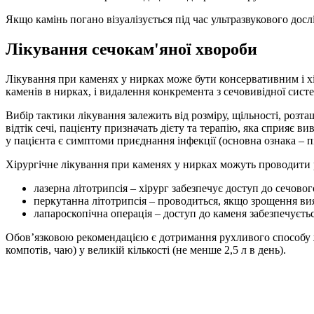
Якщо камінь погано візуалізується під час ультразвукового дос
Лікування сечокам'яної хвороби
Лікування при каменях у нирках може бути консервативним і х
каменів в нирках, і видалення конкремента з сечовивідної сист
Вибір тактики лікування залежить від розміру, щільності, розт
відтік сечі, пацієнту призначать дієту та терапію, яка сприяє 
у пацієнта є симптоми приєднання інфекції (основна ознака – п
Хірургічне лікування при каменях у нирках можуть проводити
лазерна літотрипсія – хірург забезпечує доступ до сечовог
перкутанна літотрипсія – проводиться, якщо зрощення ви
лапароскопічна операція – доступ до каменя забезпечуєть
Обов’язковою рекомендацією є дотримання рухливого способу жи
компотів, чаю) у великій кількості (не менше 2,5 л в день).