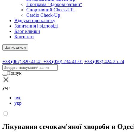
Програма "Здорові батьки"
Спортивний Check-UP..
Cardio Check-Up
Відгуки про клініку
Запитання і відповіді
Блог клініки
Контакти
Записатися
+38 (067) 820-41-41
+38 (050) 234-41-01
+38 (093) 424-25-24
Пошук
укр
рус
укр
Лікування сечокам'яної хвороби в Одес