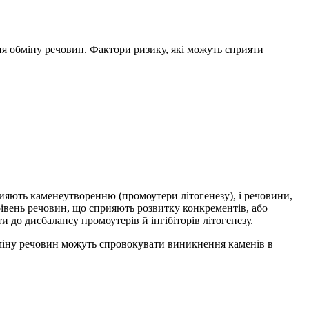
ня обміну речовин. Фактори ризику, які можуть сприяти
прияють каменеутворенню (промоутери літогенезу), і речовини,
я рівень речовин, що сприяють розвитку конкрементів, або
 до дисбалансу промоутерів й інгібіторів літогенезу.
бміну речовин можуть спровокувати виникнення каменів в