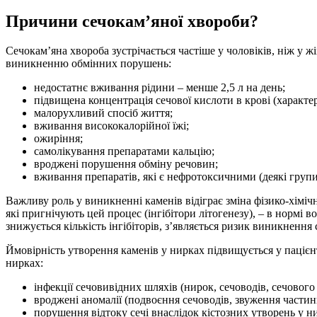
Причини сечокам’яної хвороби?
Сечокам’яна хвороба зустрічається частіше у чоловіків, ніж у
виникненню обмінних порушень:
недостатнє вживання рідини – менше 2,5 л на день;
підвищена концентрація сечової кислоти в крові (характе
малорухливий спосіб життя;
вживання висококалорійної їжі;
ожиріння;
самолікування препаратами кальцію;
вроджені порушення обміну речовин;
вживання препаратів, які є нефротоксичними (деякі групи
Важливу роль у виникненні каменів відіграє зміна фізико-хіміч
які пригнічують цей процес (інгібітори літогенезу), – в нормі 
знижується кількість інгібіторів, з’являється ризик виникненн
Ймовірність утворення каменів у нирках підвищується у паціє
нирках:
інфекції сечовивідних шляхів (нирок, сечоводів, сечового
вроджені аномалії (подвоєння сечоводів, звуження частини
порушення відтоку сечі внаслідок кістозних утворень у н