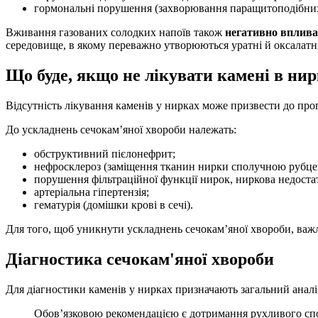
гормональні порушення (захворювання паращитоподібних
Вживання газованих солодких напоїв також
негативно вплива
середовище, в якому переважно утворюються уратні й оксалатні
Що буде, якщо не лікувати камені в ни
Відсутність лікування каменів у нирках може призвести до про
До ускладнень сечокам’яної хвороби належать:
обструктивний пієлонефрит;
нефросклероз (заміщення тканин нирки сполучною рубцев
порушення фільтраційної функції нирок, ниркова недостат
артеріальна гіпертензія;
гематурія (домішки крові в сечі).
Для того, щоб уникнути ускладнень сечокам’яної хвороби, важ
Діагностика сечокам'яної хвороби
Для діагностики каменів у нирках призначають загальний аналіз с
Обов’язковою рекомендацією є дотримання рухливого спос