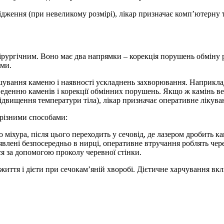
лідження (при невеликому розмірі), лікар призначає комп’ютерну
ірургічним. Воно має два напрямки – корекція порушень обміну
еми.
ашування каменю і наявності ускладнень захворювання. Наприклад
виведенню каменів і корекції обмінних порушень. Якщо ж камінь ве
ідвищення температури тіла), лікар призначає оперативне лікува
 різними способами:
о міхура, після цього переходить у сечовід, де лазером дробить ка
явлені безпосередньо в нирці, оперативне втручання роблять чер
ся за допомогою проколу черевної стінки.
ття і дієти при сечокам’яній хворобі. Дієтичне харчування вкл