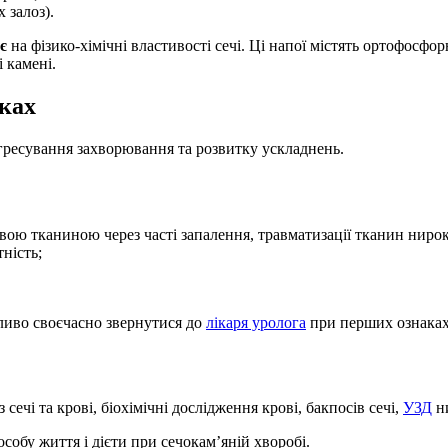
 залоз).
є
на фізико-хімічні властивості сечі. Ці напої містять ортофосфор
 камені.
рках
гресування захворювання та розвитку ускладнень.
ою тканиною через часті запалення, травматизації тканин нирок
ність;
ливо своєчасно звернутися до
лікаря уролога
при перших ознаках 
ечі та крові, біохімічні дослідження крові, бакпосів сечі,
УЗД
ни
обу життя і дієти при сечокам’яній хворобі.