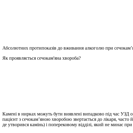
Абсолютних протипоказів до вживання алкоголю при сечокам’я
Як проявляється сечокам'яна хвороба?
Камені в нирках можуть бути виявлені випадково під час УЗД ор
пацієнт з сечокам’яною хворобою звертається до лікаря, часто 
де утворився камінь) і поперековому відділі, який не минає при