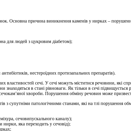
 жінок. Основна причина виникнення каменів у нирках – порушен
рна для людей з цукровим діабетом);
 антибіотиків, нестероїдних протизапальних препаратів).
них властивостей сечі. У сечі можуть міститися речовини, які с
вони знаходяться в стані рівноваги. Як тільки в сечі підвищуєтьс
я сечокам’яної хвороби. Порушення обміну речовин може призвести
нтів з супутніми патологічними станами, які на тлі порушення о
 міхура, сечовипускального каналу);
 нирки, яка переходить у сечовід);
ирках;