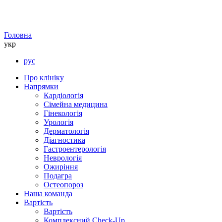
Головна
укр
рус
Про клініку
Напрямки
Кардіологія
Сімейна медицина
Гінекологія
Урологія
Дерматологія
Діагностика
Гастроентерологія
Неврологія
Ожиріння
Подагра
Остеопороз
Наша команда
Вартість
Вартість
Комплексний Check-Up