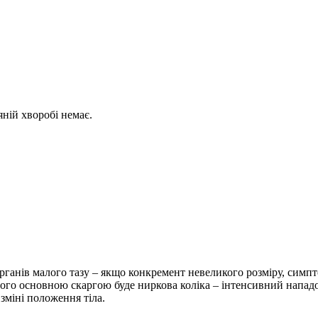
ній хворобі немає.
ганів малого тазу – якщо конкремент невеликого розміру, симпто
його основною скаргою буде ниркова коліка – інтенсивний нападоп
 зміні положення тіла.