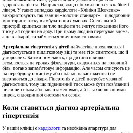
здоров’я пацієнта. Наприклад, якщо він хвилюється в кабінеті
лікаря. У таких випадках кардіологи «Клініки Шевченко»
використовують так званий «золотий стандарт» – цілодобовий
моніторинг тиску в амбулаторних умовах. Спеціальний
пристрій кріпиться на тіло пацієнта та зчитує показники його
тиску 24 години на добу. При цьому людина перебуває вдома,
а не в лікарні, та займається звичними справами.
Артеріальна гіпертензія у дітей
найчастіше проявляється і
діагностується в підлітковому віці та має ті ж симптоми, що й
у дорослих. Батьки помічають, що дитина швидко
втомлюється на уроках фізкультури, скаржиться на головний
біль, погано запам’ятовує інформацію. Але часом списують це
на перебудову організму або шкільні навантаження і не
звертаються до лікаря. Гіпертонія у дітей потребує уважної
діагностики, тому що підвищений тиск може бути пов’язаний
не лише з віком або навантаженнями, а й із захворюваннями
нирок, ендокринної системи чи серця.
Коли ставиться діагноз артеріальна
гіпертензія
У нашій клініці є
кардіологи
та необхідна апаратура для