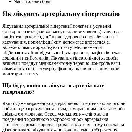
Часті головні болі
Як лікують артеріальну гіпертензію
Лікування артеріальної гіпертензії полягає в усуненні
факторів ризику (зайвої ваги, шкідливих звичок). Лікар дає
пацієнтові рекомендації щодо здорового способу життя і
харчування, нормалізації сну, допомагає впоратися зі
залежностями, нормалізувати вагу. Медикаменти
підбираються індивідуально. І, як правило, пацієнтів чекає
довічний прийом ліків. Лікування гіпертонічної хвороби
зазвичай поєднує медикаментозну терапію, контроль ваги,
обмеження солі, регулярну фізичну активність і домашній
моніторинг тиску.
Що буде, якщо не лікувати артеріальну
гіпертензію?
Якщо з уже вираженою артеріальною гіпертензією нічого не
робити, це загрожує ішемічним, геморагічним інсультом або
інфарктом міокарда. Серед ускладнень – сліпота, а в
поєднанні з хронічною хворобою нирок артеріальна
гіпертензія різко скорочує тривалість життя. Тому своєчасна
діагностика та лікування – це головна умова збереження