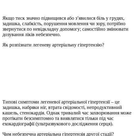
Якщо тиск значно підвищився або з’явилися біль у грудях,
задишка, слабкість, порушення мовлення чи зору, потрібно
звернутися по невідкладну допомогу; самостійно змінювати
дозування ліків небезпечно.
Як розпізнати легеневу артеріальну гіпертензію?
Типові симптоми легеневої артеріальної гіпертензії – це
задишка, набряки ніг, втрата свідомості, непродуктивний
кашель, стенокардія. Однак тривалий час захворювання може
протікати безсимптомно та виявлятися тільки під час
ехокардіографії (ультразвукового дослідження серця).
Чим небезпечна артеріальна гіпертензія другої стадії?