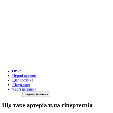
Опис
Перші прояви
Діагностика
Лікування
Часті питання
Задати питання
Що таке артеріальна гіпертензія