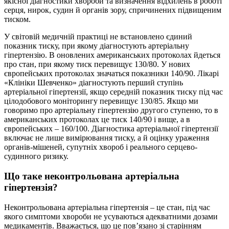
якісної діагностики хвороби та визначення відхилень в роботі
серця, нирок, судин й органів зору, спричинених підвищеним
тиском.
У світовій медичній практиці не встановлено єдиний
показник тиску, при якому діагностують артеріальну
гіпертензію. В оновлених американських протоколах йдеться
про стан, при якому тиск перевищує 130/80. У нових
європейських протоколах значаться показники 140/90. Лікарі
«Клініки Шевченко» діагностують перший ступінь
артеріальної гіпертензії, якщо середній показник тиску під час
цілодобового моніторингу перевищує 130/85. Якщо ми
говоримо про артеріальну гіпертензію другого ступеню, то в
американських протоколах це тиск 140/90 і вище, а в
європейських – 160/100. Діагностика артеріальної гіпертензії
включає не лише вимірювання тиску, а й оцінку ураження
органів-мішеней, супутніх хвороб і реального серцево-
судинного ризику.
Що таке неконтрольована артеріальна
гіпертензія?
Неконтрольована артеріальна гіпертензія – це стан, під час
якого симптоми хвороби не усуваються адекватними дозами
медикаментів. Вважається, що це пов’язано зі старінням