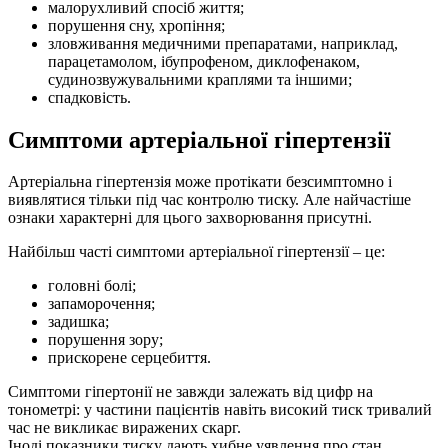
малорухливий спосіб життя;
порушення сну, хропіння;
зловживання медичними препаратами, наприклад,
парацетамолом, ібупрофеном, диклофенаком,
судинозвужувальними краплями та іншими;
спадковість.
Симптоми артеріальної гіпертензії
Артеріальна гіпертензія може протікати безсимптомно і
виявлятися тільки під час контролю тиску. Але найчастіше
ознаки характерні для цього захворювання присутні.
Найбільш часті симптоми артеріальної гіпертензії – це:
головні болі;
запаморочення;
задишка;
порушення зору;
прискорене серцебиття.
Симптоми гіпертонії не завжди залежать від цифр на
тонометрі: у частини пацієнтів навіть високий тиск тривалий
час не викликає виражених скарг.
Іноді показники тиску дають хибне уявлення про стан