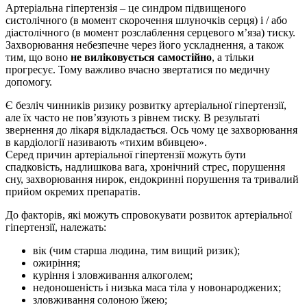
Артеріальна гіпертензія – це синдром підвищеного
систолічного (в момент скорочення шлуночків серця) і / або
діастолічного (в момент розслаблення серцевого м’яза) тиску.
Захворювання небезпечне через його ускладнення, а також
тим, що воно
не виліковується самостійно
, а тільки
прогресує. Тому важливо вчасно звертатися по медичну
допомогу.
Є безліч чинників ризику розвитку артеріальної гіпертензії,
але їх часто не пов’язують з рівнем тиску. В результаті
звернення до лікаря відкладається. Ось чому це захворювання
в кардіології називають «тихим вбивцею».
Серед причин артеріальної гіпертензії можуть бути
спадковість, надлишкова вага, хронічний стрес, порушення
сну, захворювання нирок, ендокринні порушення та тривалий
прийом окремих препаратів.
До факторів, які можуть спровокувати розвиток артеріальної
гіпертензії, належать:
вік (чим старша людина, тим вищий ризик);
ожиріння;
куріння і зловживання алкоголем;
недоношеність і низька маса тіла у новонароджених;
зловживання солоною їжею;