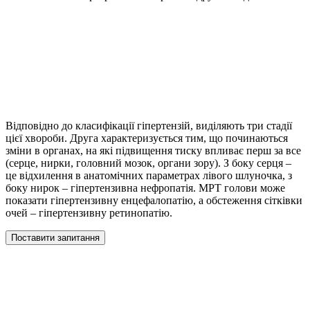
Відповідно до класифікації гіпертензій, виділяють три стадії
цієї хвороби. Друга характеризується тим, що починаються
зміни в органах, на які підвищення тиску впливає перш за все
(серце, нирки, головний мозок, органи зору). З боку серця –
це відхилення в анатомічних параметрах лівого шлуночка, з
боку нирок – гіпертензивна нефропатія. МРТ голови може
показати гіпертензивну енцефалопатію, а обстеження сітківки
очей – гіпертензивну ретинопатію.
Поставити запитання