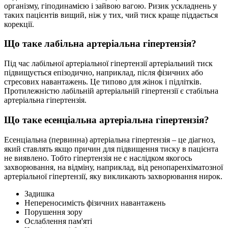
організму, гіподинамією і зайвою вагою. Ризик ускладнень у
таких пацієнтів вищий, ніж у тих, чий тиск краще піддається
корекції.
Що таке лабільна артеріальна гіпертензія?
Під час лабільної артеріальної гіпертензії артеріальний тиск
підвищується епізодично, наприклад, після фізичних або
стресових навантажень. Це типово для жінок і підлітків.
Протилежністю лабільній артеріальній гіпертензії є стабільна
артеріальна гіпертензія.
Що таке есенціальна артеріальна гіпертензія?
Есенціальна (первинна) артеріальна гіпертензія – це діагноз,
який ставлять якщо причин для підвищення тиску в пацієнта
не виявлено. Тобто гіпертензія не є наслідком якогось
захворювання, на відміну, наприклад, від ренопаренхіматозної
артеріальної гіпертензії, яку викликають захворювання нирок.
Задишка
Непереносимість фізичних навантажень
Порушення зору
Ослаблення пам'яті