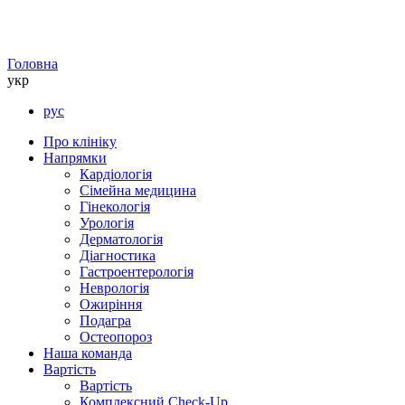
Головна
укр
рус
Про клініку
Напрямки
Кардіологія
Сімейна медицина
Гінекологія
Урологія
Дерматологія
Діагностика
Гастроентерологія
Неврологія
Ожиріння
Подагра
Остеопороз
Наша команда
Вартість
Вартість
Комплексний Check-Up