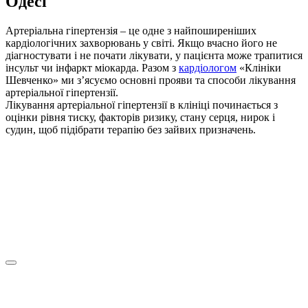
Одесі
Артеріальна гіпертензія – це одне з найпоширеніших
кардіологічних захворювань у світі. Якщо вчасно його не
діагностувати і не почати лікувати, у пацієнта може трапитися
інсульт чи інфаркт міокарда. Разом з
кардіологом
«Клініки
Шевченко» ми з’ясуємо основні прояви та способи лікування
артеріальної гіпертензії.
Лікування артеріальної гіпертензії в клініці починається з
оцінки рівня тиску, факторів ризику, стану серця, нирок і
судин, щоб підібрати терапію без зайвих призначень.