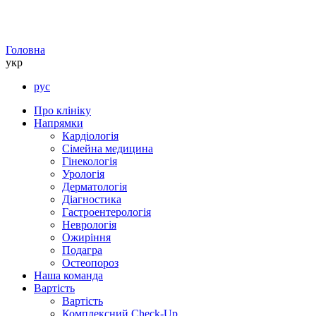
Головна
укр
рус
Про клініку
Напрямки
Кардіологія
Сімейна медицина
Гінекологія
Урологія
Дерматологія
Діагностика
Гастроентерологія
Неврологія
Ожиріння
Подагра
Остеопороз
Наша команда
Вартість
Вартість
Комплексний Check-Up