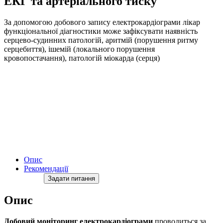
ЕКГ та артеріального тиску
За допомогою добового запису електрокардіограми лікар
функціональної діагностики може зафіксувати наявність
серцево-судинних патологій, аритмій (порушення ритму
серцебиття), ішемій (локального порушення
кровопостачання), патологій міокарда (серця)
Опис
Рекомендації
Задати питання
Опис
Добовий моніторинг електрокардіограми
проводиться за