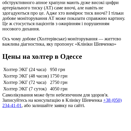
обструктивного апное храпуни мають дуже високі цифри
артеріального тиску (АТ) саме вночі, але навіть не
здогадуються про це. Адже хто вимірює тиск вночі? І тільки
добове моніторування АТ може показати справжню картину.
Це ж стосується пацієнтів з ожирінням і порушенням
носового дихання.
Ось чому добове (Холтерівське) моніторування — життєво
важлива діагностика, яку пропонує «Клініки Шевченко»
Цены на холтер в Одессе
Холтер ЭКГ (24 часа)
950 грн
Холтер ЭКГ (48 часов)
1750 грн
Холтер ЭКГ (72 часа)
2750 грн
Холтер ЭКГ (7 суток)
4050 грн
Самолікування може бути небезпечним для здоров'я.
Записуйтесь на консультацію в Клініку Шевченка
+38 (050)
234-41-01
, або залишайте заявку на сайті.