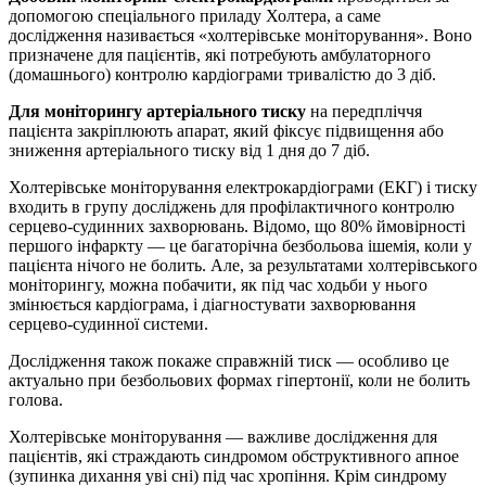
допомогою спеціального приладу Холтера, а саме
дослідження називається «холтерівське моніторування». Воно
призначене для пацієнтів, які потребують амбулаторного
(домашнього) контролю кардіограми тривалістю до 3 діб.
Для моніторингу артеріального тиску
на передпліччя
пацієнта закріплюють апарат, який фіксує підвищення або
зниження артеріального тиску від 1 дня до 7 діб.
Холтерівське моніторування електрокардіограми (ЕКГ) і тиску
входить в групу досліджень для профілактичного контролю
серцево-судинних захворювань. Відомо, що 80% ймовірності
першого інфаркту — це багаторічна безбольова ішемія, коли у
пацієнта нічого не болить. Але, за результатами холтерівського
моніторингу, можна побачити, як під час ходьби у нього
змінюється кардіограма, і діагностувати захворювання
серцево-судинної системи.
Дослідження також покаже справжній тиск — особливо це
актуально при безбольових формах гіпертонії, коли не болить
голова.
Холтерівське моніторування — важливе дослідження для
пацієнтів, які страждають синдромом обструктивного апное
(зупинка дихання уві сні) під час хропіння. Крім синдрому