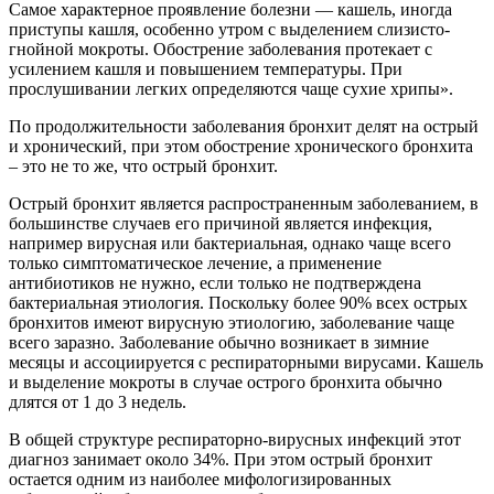
Самое характерное проявление болезни — кашель, иногда
приступы кашля, особенно утром с выделением слизисто-
гнойной мокроты. Обострение заболевания протекает с
усилением кашля и повышением температуры. При
прослушивании легких определяются чаще сухие хрипы».
По продолжительности заболевания бронхит делят на острый
и хронический, при этом обострение хронического бронхита
– это не то же, что острый бронхит.
Острый бронхит является распространенным заболеванием, в
большинстве случаев его причиной является инфекция,
например вирусная или бактериальная, однако чаще всего
только симптоматическое лечение, а применение
антибиотиков не нужно, если только не подтверждена
бактериальная этиология. Поскольку более 90% всех острых
бронхитов имеют вирусную этиологию, заболевание чаще
всего заразно. Заболевание обычно возникает в зимние
месяцы и ассоциируется с респираторными вирусами. Кашель
и выделение мокроты в случае острого бронхита обычно
длятся от 1 до 3 недель.
В общей структуре респираторно-вирусных инфекций этот
диагноз занимает около 34%. При этом острый бронхит
остается одним из наиболее мифологизированных