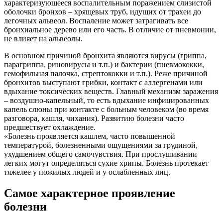
характеризующееся воспалительным поражением слизистой
оболочки бронхов – хрящевых труб, идущих от трахеи до
легочных альвеол. Воспаление может затрагивать все
бронхиальное дерево или его часть. В отличие от пневмонии,
не влияет на альвеолы.
В основном причиной бронхита являются вирусы (гриппа,
парагриппа, риновирусы и т.п.) и бактерии (пневмококки,
гемофильная палочка, стрептококки и т.п.). Реже причиной
бронхитов выступают грибки, контакт с аллергенами или
вдыхание токсических веществ. Главный механизм заражения
– воздушно-капельный, то есть вдыхание инфицированных
капель слюны при контакте с больным человеком (во время
разговора, кашля, чихания). Развитию болезни часто
предшествует охлаждение.
«Болезнь проявляется кашлем, часто повышенной
температурой, болезненными ощущениями за грудиной,
ухудшением общего самочувствия. При прослушивании
легких могут определяться сухие хрипы. Болезнь протекает
тяжелее у пожилых людей и у ослабленных лиц.
Самое характерное проявление
болезни