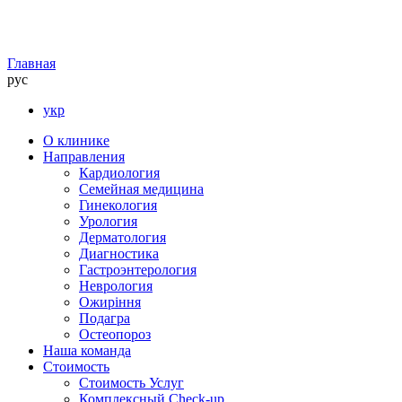
Главная
рус
укр
О клинике
Направления
Кардиология
Семейная медицина
Гинекология
Урология
Дерматология
Диагностика
Гастроэнтерология
Неврология
Ожиріння
Подагра
Остеопороз
Наша команда
Стоимость
Стоимость Услуг
Комплексный Check-up