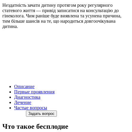
Нездатність зачати дитину протягом року регулярного
статевого життя — привід записатися на консультацію до
гінеколога. Чим раніше буде виявлена та усунена причина,
тим більше шансів на те, що народиться довгоочікувана
дитина.
Описание
Первые проявления
Диагностика
Лечение
Частые вопросы
Задать вопрос
Что такое бесплодие