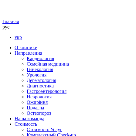
Главная
рус
укр
О клинике
Направления
Кардиология
Семейная медицина
Гинекология
Урология
Дерматология
Диагностика
Гастроэнтерология
Неврология
Ожиріння
Подагра
Остеопороз
Наша команда
Стоимость
Стоимость Услуг
Комплексный Check-up