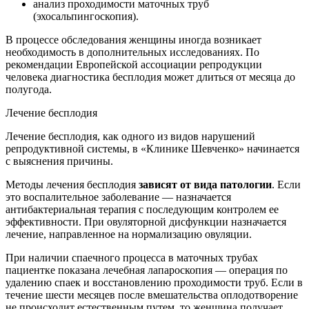
анализ проходимости маточных труб
(эхосальпингоскопия).
В процессе обследования женщины иногда возникает
необходимость в дополнительных исследованиях. По
рекомендации Европейской ассоциации репродукции
человека диагностика бесплодия может длиться от месяца до
полугода.
Лечение бесплодия
Лечение бесплодия, как одного из видов нарушений
репродуктивной системы, в «Клинике Шевченко» начинается
с выяснения причины.
Методы лечения бесплодия
зависят от вида патологии
. Если
это воспалительное заболевание — назначается
антибактериальная терапия с последующим контролем ее
эффективности. При овуляторной дисфункции назначается
лечение, направленное на нормализацию овуляции.
При наличии спаечного процесса в маточных трубах
пациентке показана лечебная лапароскопия — операция по
удалению спаек и восстановлению проходимости труб. Если в
течение шести месяцев после вмешательства оплодотворение
не происходит естественным путем, то женщина получает