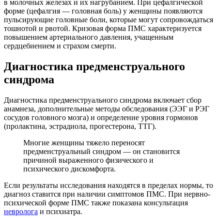
в молочных железах и их нагрубанием. При цефалгической
форме (цефалгия — головная боль) у женщины появляются
пульсирующие головные боли, которые могут сопровождаться
тошнотой и рвотой. Кризовая форма ПМС характеризуется
повышением артериального давления, учащенным
сердцебиением и страхом смерти.
Диагностика предменструального
синдрома
Диагностика предменструального синдрома включает сбор
анамнеза, дополнительные методы обследования (ЭЭГ и РЭГ
сосудов головного мозга) и определение уровня гормонов
(пролактина, эстрадиола, прогестерона, ТТГ).
Многие женщины тяжело переносят
предменструальный синдром — он становится
причиной выраженного физического и
психического дискомфорта.
Если результаты исследования находятся в пределах нормы, то
диагноз ставится при наличии симптомов ПМС. При нервно-
психической форме ПМС также показана консультация
невролога
и психиатра.