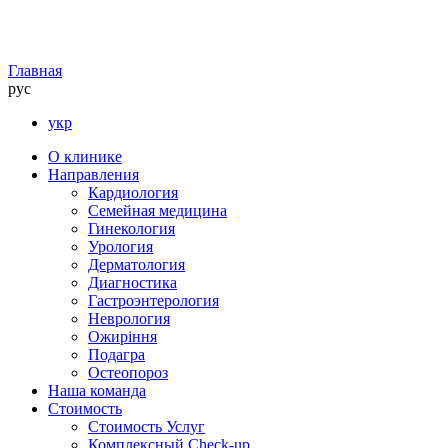
Главная
рус
укр
О клинике
Направления
Кардиология
Семейная медицина
Гинекология
Урология
Дерматология
Диагностика
Гастроэнтерология
Неврология
Ожиріння
Подагра
Остеопороз
Наша команда
Стоимость
Стоимость Услуг
Комплексный Check-up