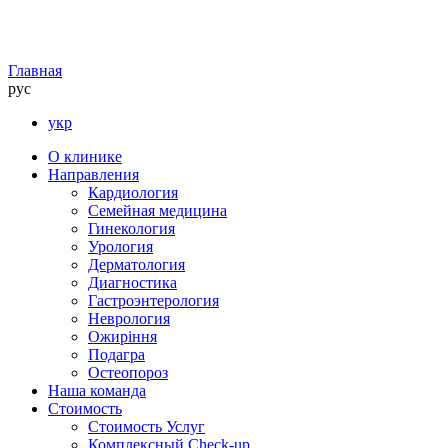
Главная
рус
укр
О клинике
Направления
Кардиология
Семейная медицина
Гинекология
Урология
Дерматология
Диагностика
Гастроэнтерология
Неврология
Ожиріння
Подагра
Остеопороз
Наша команда
Стоимость
Стоимость Услуг
Комплексный Check-up