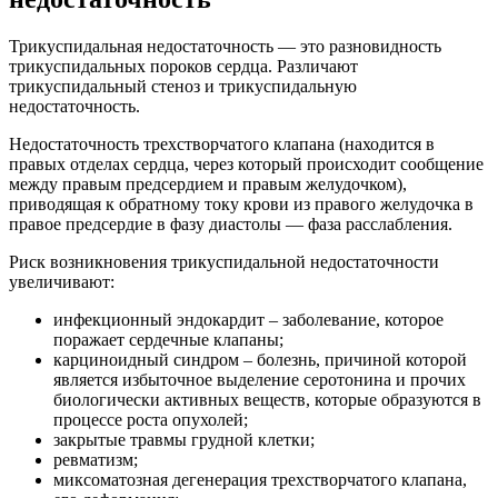
Трикуспидальная недостаточность — это разновидность
трикуспидальных пороков сердца. Различают
трикуспидальный стеноз и трикуспидальную
недостаточность.
Недостаточность трехстворчатого клапана (находится в
правых отделах сердца, через который происходит сообщение
между правым предсердием и правым желудочком),
приводящая к обратному току крови из правого желудочка в
правое предсердие в фазу диастолы — фаза расслабления.
Риск возникновения трикуспидальной недостаточности
увеличивают:
инфекционный эндокардит – заболевание, которое
поражает сердечные клапаны;
карциноидный синдром – болезнь, причиной которой
является избыточное выделение серотонина и прочих
биологически активных веществ, которые образуются в
процессе роста опухолей;
закрытые травмы грудной клетки;
ревматизм;
миксоматозная дегенерация трехстворчатого клапана,