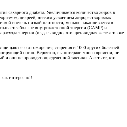
тия сахарного диабета. Увеличивается количество жиров в
теоризмом, диареей, низким усвоением жирорастворимых
изкой и очень низкой плотности, меньше накапливается в
батывается больше внутриклеточной энергии (CAMP) и
 расхода энергии (и здесь видно, что щитовидная железа также
 защищают его от ожирения, старения и 1000 других болезней.
ионирующий орган. Вероятно, вы потеряли много времени, не
й и они не проводят определенной тактики. А есть те, кто
 как интересно!!