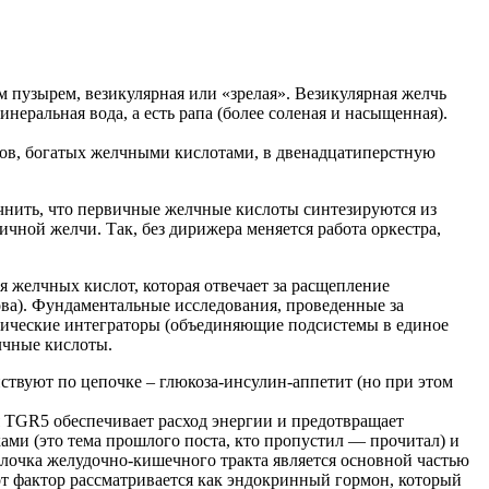
 пузырем, везикулярная или «зрелая». Везикулярная желчь
неральная вода, а есть рапа (более соленая и насыщенная).
ов, богатых желчными кислотами, в двенадцатиперстную
очнить, что первичные желчные кислоты синтезируются из
ной желчи. Так, без дирижера меняется работа оркестра,
 желчных кислот, которая отвечает за расщепление
ова). Фундаментальные исследования, проведенные за
лические интеграторы (объединяющие подсистемы в единое
лчные кислоты.
твуют по цепочке – глюкоза-инсулин-аппетит (но при этом
TGR5 обеспечивает расход энергии и предотвращает
и (это тема прошлого поста, кто пропустил — прочитал) и
олочка желудочно-кишечного тракта является основной частью
от фактор рассматривается как эндокринный гормон, который