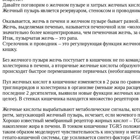
Давайте поговорим о желчном пузыре и хитрых желчных кисло
Желчный пузырь является резервуаром, стеноксом и проводни
Оказывается, желчь в печени и желчном пузыре бывает разной.
Желчь, выделяемая печенью, называется печеночной или «молод
значительно более концентрирована, чем печеночная желчь, за с
Итак, пузырчатая желчь – это рапа.
Стрелочник и проводник – это регулирующая функция желчног
кишку.
Без желчного пузыря желчь поступает в кишечник не по коман
холестерина в печени, а вторичные желчные кислоты образуют
происходит быстрое перемешивание первичных (необогащенны
Пул желчных кислот в кишечнике изменяется в 2 раза по сравн
триглицеридов и холестерина в организме (меньше жира расщеп
последние 2 десятилетия, выявили новые функции желчных ки
целое). В стенках кишечника находится множество рецепторов
Желчные кислоты вырабатывают метаболические сигналы, котор
ритм, запускающий желчный пузырь, исчезает, если мочевого п
Хорошо известный мембранный рецептор жирных кислот – TGR
накопление жира в печени. В тонком кишечнике TGR5 положит
таким образом моделирует чувствительность к инсулину и мета
гепато-кишечной системы, где усиливается синтез фактора (FG