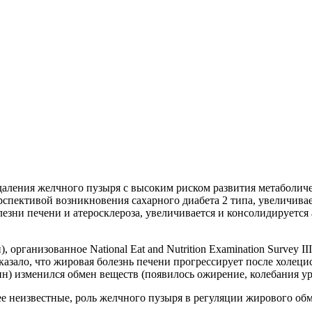
даления желчного пузыря с высоким риском развития метаболичес
рспективой возникновения сахарного диабета 2 типа, увеличивае
езни печени и атеросклероза, увеличивается и консолидируется
ганизованное National Eat and Nutrition Examination Survey III 
ло, что жировая болезнь печени прогрессирует после холецистэ
н) изменился обмен веществ (появилось ожирение, колебания у
е неизвестные, роль желчного пузыря в регуляции жирового обм