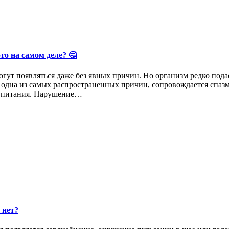
о на самом деле? 🤔
ут появляться даже без явных причин. Но организм редко подае
дна из самых распространенных причин, сопровождается спазмам
а питания. Нарушение…
 нет?