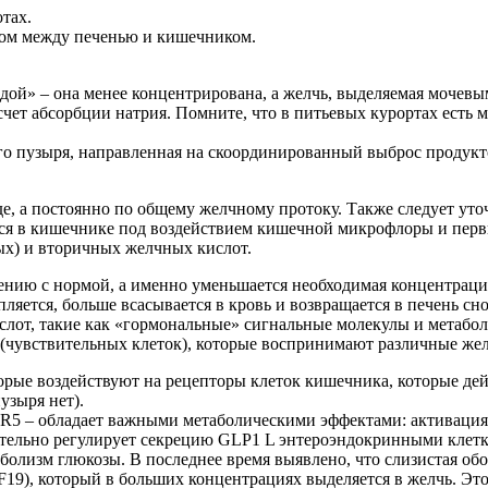
тах.
ком между печенью и кишечником.
ой» – она менее концентрирована, а желчь, выделяемая мочевым
чет абсорбции натрия. Помните, что в питьевых курортах есть ми
о пузыря, направленная на скоординированный выброс продукт
де, а постоянно по общему желчному протоку. Также следует ут
ся в кишечнике под воздействием кишечной микрофлоры и первич
х) и вторичных желчных кислот.
ению с нормой, а именно уменьшается необходимая концентрация
ляется, больше всасывается в кровь и возвращается в печень сн
слот, такие как «гормональные» сигнальные молекулы и метабо
 (чувствительных клеток), которые воспринимают различные же
ые воздействуют на рецепторы клеток кишечника, которые дейс
узыря нет).
5 – обладает важными метаболическими эффектами: активация 
ельно регулирует секрецию GLP1 L энтероэндокринными клеткам
болизм глюкозы. В последнее время выявлено, что слизистая об
F19), который в больших концентрациях выделяется в желчь. Эт