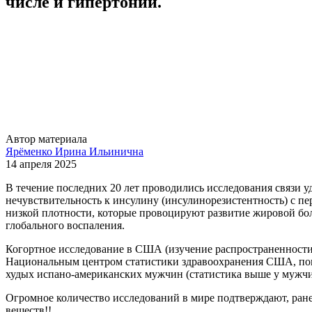
числе и гипертонии.
Автор материала
Ярёменко Ирина Ильинична
14 апреля 2025
В течение последних 20 лет проводились исследования связи у
нечувствительность к инсулину (инсулинорезистентность) с пе
низкой плотности, которые провоцируют развитие жировой бол
глобального воспаления.
Когортное исследование в США (изучение распространенности), ор
Национальным центром статистики здравоохранения США, показа
худых испано-американских мужчин (статистика выше у мужчи
Огромное количество исследований в мире подтверждают, ране
веществ!!