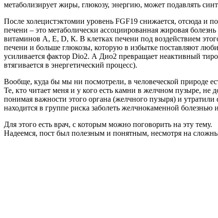
метаболизирует жиры, глюкозу, энергию, может подавлять синт
После холецистэктомии уровень FGF19 снижается, отсюда и пов
печени – это метаболически ассоциированная жировая болезнь
витаминов А, Е, D, К. В клетках печени под воздействием это
печени и больше глюкозы, которую в избытке поставляют люб
усиливается фактор Dio2. А Дио2 превращает неактивный тирокс
втягивается в энергетический процесс).
Вообще, куда бы мы ни посмотрели, в человеческой природе ест
Те, кто читает меня и у кого есть камни в желчном пузыре, н
понимая важности этого органа (желчного пузыря) и утратили ф
находится в группе риска заболеть желчнокаменной болезнью и
Для этого есть врач, с которым можно поговорить на эту тему.
Надеемся, пост был полезным и понятным, несмотря на сложны