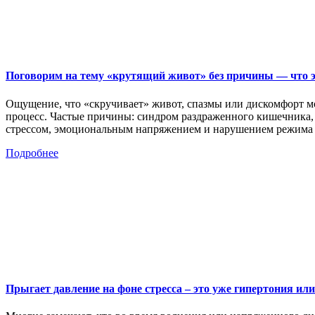
Поговорим на тему «крутящий живот» без причины — что эт
Ощущение, что «скручивает» живот, спазмы или дискомфорт мог
процесс. Частые причины: синдром раздраженного кишечника, о
стрессом, эмоциональным напряжением и нарушением режим
Подробнее
Прыгает давление на фоне стресса – это уже гипертония или