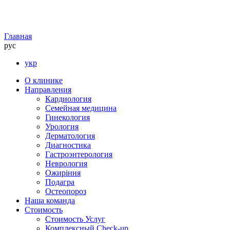
Главная
рус
укр
О клинике
Направления
Кардиология
Семейная медицина
Гинекология
Урология
Дерматология
Диагностика
Гастроэнтерология
Неврология
Ожиріння
Подагра
Остеопороз
Наша команда
Стоимость
Стоимость Услуг
Комплексный Check-up