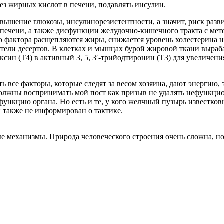
ез жирных кислот в печени, подавлять инсулин.
ышение глюкозы, инсулинорезистентности, а значит, риск разви
 печени, а также дисфункции желудочно-кишечного тракта с ме
го фактора расщепляются жиры, снижается уровень холестерина н
ители десертов. В клетках и мышцах бурой жировой ткани выра
ин (Т4) в активный 3, 5, 3′-трийодтиронин (Т3) для увеличения
ь все факторы, которые следят за весом хозяина, дают энергию,
е должны воспринимать мой пост как призыв не удалять нефункц
ункцию органа. Но есть и те, у кого желчный пузырь известковы
 также не информирован о тактике.
е механизмы. Природа человеческого строения очень сложна, но