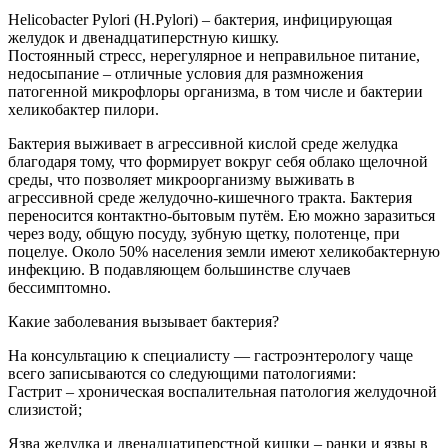
Helicobacter Pylori (H.Pylori) – бактерия, инфицирующая
желудок и двенадцатиперстную кишку.
Постоянный стресс, нерегулярное и неправильное питание,
недосыпание – отличные условия для размножения
патогенной микрофлоры организма, в том числе и бактерии
хеликобактер пилори.
Бактерия выживает в агрессивной кислой среде желудка
благодаря тому, что формирует вокруг себя облако щелочной
среды, что позволяет микроорганизму выживать в
агрессивной среде желудочно-кишечного тракта. Бактерия
переносится контактно-бытовым путём. Ею можно заразиться
через воду, общую посуду, зубную щетку, полотенце, при
поцелуе. Около 50% населения земли имеют хеликобактерную
инфекцию. В подавляющем большинстве случаев
бессимптомно.
Какие заболевания вызывает бактерия?
На консультацию к специалисту — гастроэнтерологу чаще
всего записываются со следующими патологиями:
Гастрит – хроническая воспалительная патология желудочной
слизистой;
Язва желудка и двенадцатиперстной кишки – ранки и язвы в