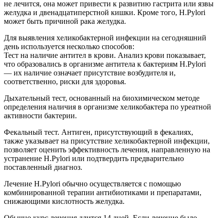
не лечится, она может привести к развитию гастрита или язвы
желудка и двенадцатиперстной кишки. Кроме того, H.Pylori
может быть причиной рака желудка.
Для выявления хеликобактерной инфекции на сегодняшний
день используется несколько способов:
Тест на наличие антител в крови. Анализ крови показывает,
что образовались в организме антитела к бактериям H.Pylori
— их наличие означает присутствие возбудителя и,
соответственно, риски для здоровья.
Дыхательный тест, основанный на биохимическом методе
определения наличия в организме хеликобактера по уреатной
активности бактерии.
Фекальный тест. Антиген, присутствующий в фекалиях,
также указывает на присутствие хеликобактерной инфекции,
позволяет оценить эффективность лечения, направленную на
устранение H.Pylori или подтвердить предварительно
поставленный диагноз.
Лечение Н.Pylori обычно осуществляется с помощью
комбинированной терапии антибиотиками и препаратами,
снижающими кислотность желудка.
Обычно курс лечения длится 14 дней. Если лечение было