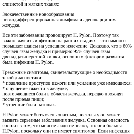
слизистой и мягких тканях;
Злокачественные новообразования –
низкодифференцированная лимфома и аденокарцинома
желудка.
Все эти заболевания провоцирует Н. Pylori. Поэтому так
важно выявить инфекцию на ранних стадиях – это намного
повышает шансы на успешное излечение. Доказано, что в 80%
случаев язвы желудка и примерно 95% случаев язвы
двенадцатиперстной кишки, основным фактором развития
была инфекция Н. Pylori.
Тревожные симптомы, свидетельствующие о необходимости
такой диагностики:
* появление приступов изжоги или усиление уже имеющихся;
* ощущение тяжести в желудке;
повторяющиеся боли в области желудка, нередко проходят
после приема пищи;
* утренние боли натощак.
H.Pylori может быть очень опасным, поскольку он может
вызвать серьезные заболевания желудка. Основная опасность
состоит в том, что многие люди не знают, что они больны
Н.Pylori, поскольку они не имеют симптомов. Если инфекция