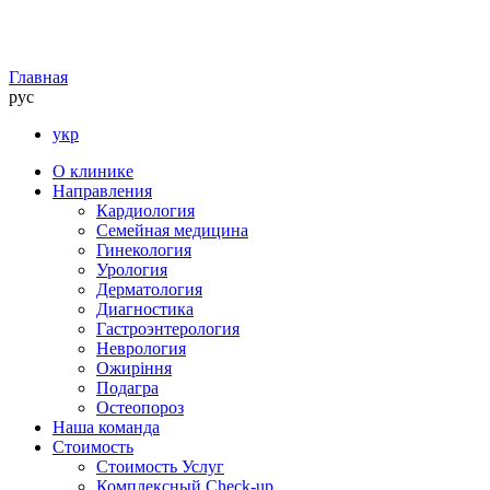
Главная
рус
укр
О клинике
Направления
Кардиология
Семейная медицина
Гинекология
Урология
Дерматология
Диагностика
Гастроэнтерология
Неврология
Ожиріння
Подагра
Остеопороз
Наша команда
Стоимость
Стоимость Услуг
Комплексный Check-up