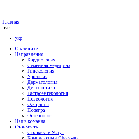
Главная
рус
укр
О клинике
Направления
Кардиология
Семейная медицина
Гинекология
Урология
Дерматология
Диагностика
Гастроэнтерология
Неврология
Ожиріння
Подагра
Остеопороз
Наша команда
Стоимость
Стоимость Услуг
Комплексный Check-up