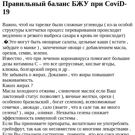
Правильный баланс БЖУ при CoviD-
19
Важно, чтоб на тарелке были сложные углеводы ( из-за особой
структуры клетчатки процесс переваривания происходит
медленно и резкого выброса сахара в кровь не происходит)
.�Это могут быть овощные салаты, цельные каши ( кстати ,
забудьте о манке ) , запеченные овощи с добавлением масла,
орехов, семян, зелени.
Известно , что при лечении коронавируса помогают большие
дозы витамина С – это все цитрусовые, кислые ягоды,
клюква, болгарский перец и др .
Не забывать о жирах. Доказано , что жиры повышают
выживаемость.
Каких жирах ?
Масла холодного отжима , сливочное масло( если Ваш
лактозный статус позволяет ), яичные желтки, орехи (
особенно бразильский , богат селеном), всевозможные
семечки , авокадо , сало (знаете , что в сале так же много
селена? ) , икра , оливки . Нехватка селена снижает
эффективность иммунной системы .
Если Вы принимаете препараты, желательно не употреблять
грейпфрут, так как он несовместим со многими лекарствами .
Если Вы страдаете гастритом , помните , что все соки нужно