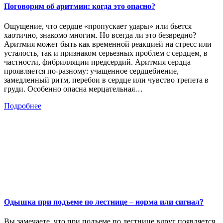
Поговорим об аритмии: когда это опасно?
Ощущение, что сердце «пропускает удары» или бьется
хаотично, знакомо многим. Но всегда ли это безвредно?
Аритмия может быть как временной реакцией на стресс или
усталость, так и признаком серьезных проблем с сердцем, в
частности, фибрилляции предсердий. Аритмия сердца
проявляется по-разному: учащенное сердцебиение,
замедленный ритм, перебои в сердце или чувство трепета в
груди. Особенно опасна мерцательная…
Подробнее
Одышка при подъеме по лестнице – норма или сигнал?
Вы замечаете, что при подъеме по лестнице вдруг появляется