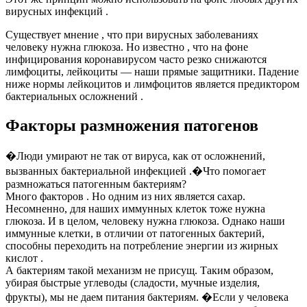
вирусных инфекций .
Существует мнение , что при вирусных заболеваниях
человеку нужна глюкоза. Но известно , что на фоне
инфицирования коронавирусом часто резко снижаются
лимфоциты, лейкоциты — наши прямые защитники. Падение
ниже нормы лейкоцитов и лимфоцитов является предиктором
бактериальных осложнений .
Факторы размножения патогенов
�Люди умирают не так от вируса, как от осложнений,
вызванных бактериальной инфекцией .�Что помогает
размножаться патогенным бактериям?
Много факторов . Но одним из них является сахар.
Несомненно, для наших иммунных клеток тоже нужна
глюкоза. И в целом, человеку нужна глюкоза. Однако наши
иммунные клетки, в отличии от патогенных бактерий,
способны переходить на потребление энергии из жирных
кислот .
А бактериям такой механизм не присущ. Таким образом,
убирая быстрые углеводы (сладости, мучные изделия,
фрукты), мы не даем питания бактериям. �Если у человека