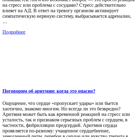
на стресс или проблема с сосудами? Стресс действительно
влияет на АД. В ответ на тревогу организм активирует
симпатическую нервную систему, выбрасывается адреналин,
…
Подробнее
Поговорим об аритмии: когда это опасно?
Ощущение, что сердце «пропускает удары» или бьется
хаотично, знакомо многим. Но всегда ли это безвредно?
Аритмия может быть как временной реакцией на стресс или
усталость, так и признаком серьезных проблем с сердцем, в
частности, фибрилляции предсердий. Аритмия сердца
проявляется по-разному: учащенное сердцебиение,
замедленный ритм, перебои в сердце или чувство трепета в