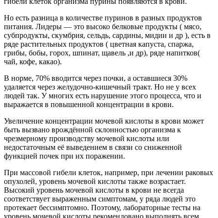
гибели клеток организма пурины появляются в крови.
Но есть разница в количестве пуринов в разных продуктов
питания. Лидеры — это высоко белковые продукты ( мясо,
субпродукты, скумбрия, сельдь, сардины, мидии и др ), есть в
ряде растительных продуктов ( цветная капуста, спаржа,
грибы, бобы, горох, шпинат, щавель ,и др), ряде напитков(
чай, кофе, какао).
В норме, 70% вводится через почки, а оставшиеся 30%
удаляется через желудочно-кишечный тракт. Но не у всех
людей так. У многих есть нарушение этого процесса, что и
выражается в повышенной концентрации в крови.
Увеличение концентрации мочевой кислоты в крови может
быть вызвано врождённой склонностью организма к
чрезмерному производству мочевой кислоты или
недостаточным её выведением в связи со сниженной
функцией почек при их поражении.
При массовой гибели клеток, например, при лечении раковых
опухолей, уровень мочевой кислоты также возрастает.
Высокий уровень мочевой кислоты в крови не всегда
соответствует выраженным симптомам, у ряда людей это
протекает бессимптомно. Поэтому, лабораторные тесты на
уровень мочевой кислоты рекомендовано выполнять всем,