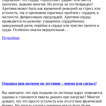
хаотично, знакомо многим. Но всегда ли это безвредно?
Аритмия может быть как временной реакцией на стресс или
усталость, так и признаком серьезных проблем с сердцем, в
частности, фибрилляции предсердий. Аритмия сердца
проявляется по-разному: учащенное сердцебиение,
замедленный ритм, перебои в сердце или чувство трепета в
груди. Особенно опасна мерцательная…
Подробнее
Одышка при подъеме по лестнице – норма или сигнал?
Вы замечаете, что при подъеме по лестнице вдруг появляется
одышка и становится тяжело дышать при нагрузке? Многие
думают, что это просто усталость или отсутствие физической
формы. Но иногда одышка причины могут быть более