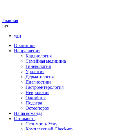
Главная
рус
укр
О клинике
Направления
Кардиология
Семейная медицина
Гинекология
Урология
Дерматология
Диагностика
Гастроэнтерология
Неврология
Ожиріння
Подагра
Остеопороз
Наша команда
Стоимость
Стоимость Услуг
Комплексный Check-up