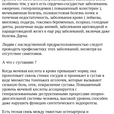
особенно тем, у кого есть сердечно-сосудистые заболевания,
ожирение, гиперлипидемия ( повышенный холестерин ),
мочекаменная болезнь, поликистозная болезнь почек и
почечная недостаточность, заболевания крови ( лейкозы,
миелома), подагра, токсикоз беременных, псориаз, голодные
диеты, различные виды анемий, заболевания щитовидной и
паращитовидной желез и еще ряд заболеваний, включая даже
болезнь Дауна.
Людям с наследственной предрасположенностью следует
проводить профилактику этих заболеваний, несмотря на
отсутствие симптомов.
А что с суставами ?
Когда мочевая кислота в крови превышает норму, она
пропотевает сквозь стенки сосудов и проникает в сустав в
виде множества тоненьких иголочек, которые вызывают
сильную боль, отек, покраснение сустава. Повышенный
уровень мочевой кислоты ассоциируется с
генерализованными деструктивными процессами опорно-
двигательной системы человека, высокий уровень способен
даже нарушить функцию синтетического эндопротеза.
Есть тесная связь между тяжестью остеоартроза и