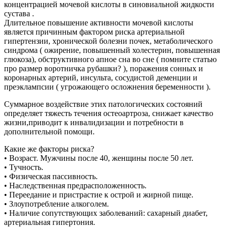
концентрацией мочевой кислоты в синовиальной жидкости
сустава .
Длительное повышение активности мочевой кислоты
является причинным фактором риска артериальной
гипертензии, хронической болезни почек, метаболического
синдрома ( ожирение, повышенный холестерин, повышенная
глюкоза), обструктивного апное сна во сне ( помните статью
про размер воротничка рубашки? ), поражения сонных и
коронарных артерий, инсульта, сосудистой деменции и
преэклампсии ( угрожающего осложнения беременности ).
Суммарное воздействие этих патологических состояний
определяет тяжесть течения остеоартроза, снижает качество
жизни,приводит к инвалидизации и потребности в
дополнительной помощи.
Какие же факторы риска?
• Возраст. Мужчины после 40, женщины после 50 лет.
• Тучность.
• Физическая пассивность.
• Наследственная предрасположенность.
• Переедание и пристрастие к острой и жирной пище.
• Злоупотребление алкоголем.
• Наличие сопутствующих заболеваний: сахарный диабет,
артериальная гипертония.