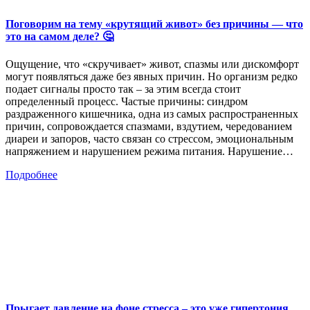
Поговорим на тему «крутящий живот» без причины — что
это на самом деле? 🤔
Ощущение, что «скручивает» живот, спазмы или дискомфорт
могут появляться даже без явных причин. Но организм редко
подает сигналы просто так – за этим всегда стоит
определенный процесс. Частые причины: синдром
раздраженного кишечника, одна из самых распространенных
причин, сопровождается спазмами, вздутием, чередованием
диареи и запоров, часто связан со стрессом, эмоциональным
напряжением и нарушением режима питания. Нарушение…
Подробнее
Прыгает давление на фоне стресса – это уже гипертония