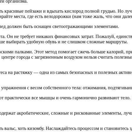
ей организма.
ь красивые пейзажи и вдыхать кислород полной грудью. Но лучше
райте места, где есть велодорожки (нам тоже жаль, что они далек
сипед должен быть оснащен светоотражающими элементами.
та. Он не требует никаких финансовых затрат. Пожалуй, единст
учше выбирать удобную обувь и не слишком сложные маршруты.
вскими палками. Этот метод помогает сжечь больше калорий, пр
 в центре города с загрязненным воздухом нельзя считать поле
еса на растяжку — одна из самых безопасных и полезных активно
 упражнения с весом собственного тела: отжимания, подтягивани
ют практически все мышцы и очень гармонично развивают тело. К
одержат акробатические, сложные и рискованные элементы, луч
ь вальс, хоть кизомбу. Наслаждайтесь процессом и становитесь з