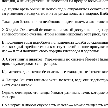
поездки, а не изнурительный велоспорт на пределе возможност
Да, нужно брать обычный велосипед и отправляться осматриват
загрязненного воздуха, но и из-за риска попасть в аварию. Выби
Также для безопасности необходимо надеть шлем, а сам вело
2.
Ходьба
. Это самый безопасный и самый доступный вид спор
голеностопного сустава. Чтобы минимизировать этот риск, л
В последние годы приобрела популярность ходьба со скандина
только ходьба требовательна к месту занятий: пешие прогулки
лес — и там получить свою порцию кислорода и здоровья.
3.
Стретчинг и пилатес
. Упражнения по системе Йозефа Пилат
проконсультироваться с тренером.
Кроме того, достаточно безопасны все стандартные физические
4.
Танцы
. Занятия танцами очень полезны, ведь они задейству
тоже очень важно.
Однако очевидно, что танцы бывают разными. Теми, которые с
тренера.
Но выбрать в любом случае есть из чего — можно танцевать хот