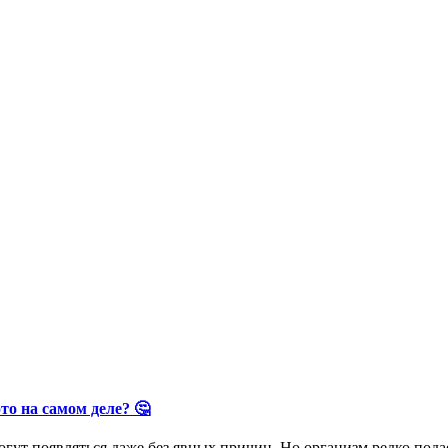
о на самом деле? 🤔
ут появляться даже без явных причин. Но организм редко подае