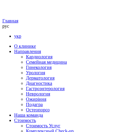
Главная
рус
укр
О клинике
Направления
Кардиология
Семейная медицина
Гинекология
Урология
Дерматология
Диагностика
Гастроэнтерология
Неврология
Ожиріння
Подагра
Остеопороз
Наша команда
Стоимость
Стоимость Услуг
Комплексный Check-up