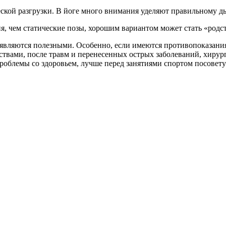
ической разгрузки. В йоге много внимания уделяют правильному 
я, чем статические позы, хорошим вариантом может стать «род
являются полезными. Особенно, если имеются противопоказания
твами, после травм и перенесенных острых заболеваний, хирург
роблемы со здоровьем, лучше перед занятиями спортом посовету