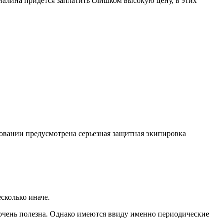
налина придется заплатить слишком высокую цену, в этих
товании предусмотрена серьезная защитная экипировка
есколько иначе.
де очень полезна. Однако имеются ввиду именно периодические