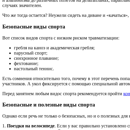
и альпинизма до различных полетов на дельтапланах, параплан
случаях значителен.
Что же тогда остается? Неужели сидеть на диване и «качаться»
Безопасные виды спорта
Вот список видов спорта с низким риском травматизации:
гребля на каноэ и академическая гребля;
парусный спорт;
синхронное плавание;
фехтование;
настольный теннис.
Есть сомнения относительно того, почему в этот перечень поп
участников. А укол фиксируется с помощью специальной автом
Перед занятием любым видос спорта рекомендуется пройти
ко
Безопасные и полезные виды спорта
Однако если речь не только о безопасных, но и о полезных для 
1.
Поездки на велосипеде
. Если у вас правильно установлено 