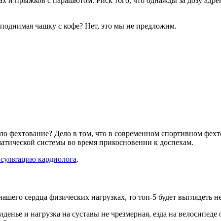
ах и прыжков с парашютом. Риск того, что однажды за дозу адре
, поднимая чашку с кофе? Нет, это мы не предложим.
ало фехтование? Дело в том, что в современном спортивном фех
атической системы во время прикосновении к доспехам.
нсультацию кардиолога
.
нашего сердца физических нагрузках, то топ-5 будет выглядеть н
сиденье и нагрузка на суставы не чрезмерная, езда на велосипе