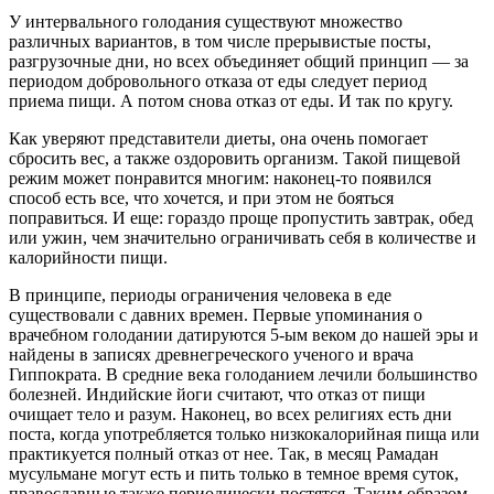
У интервального голодания существуют множество
различных вариантов, в том числе прерывистые посты,
разгрузочные дни, но всех объединяет общий принцип — за
периодом добровольного отказа от еды следует период
приема пищи. А потом снова отказ от еды. И так по кругу.
Как уверяют представители диеты, она очень помогает
сбросить вес, а также оздоровить организм. Такой пищевой
режим может понравится многим: наконец-то появился
способ есть все, что хочется, и при этом не бояться
поправиться. И еще: гораздо проще пропустить завтрак, обед
или ужин, чем значительно ограничивать себя в количестве и
калорийности пищи.
В принципе, периоды ограничения человека в еде
существовали с давних времен. Первые упоминания о
врачебном голодании датируются 5-ым веком до нашей эры и
найдены в записях древнегреческого ученого и врача
Гиппократа. В средние века голоданием лечили большинство
болезней. Индийские йоги считают, что отказ от пищи
очищает тело и разум. Наконец, во всех религиях есть дни
поста, когда употребляется только низкокалорийная пища или
практикуется полный отказ от нее. Так, в месяц Рамадан
мусульмане могут есть и пить только в темное время суток,
православные также периодически постятся. Таким образом