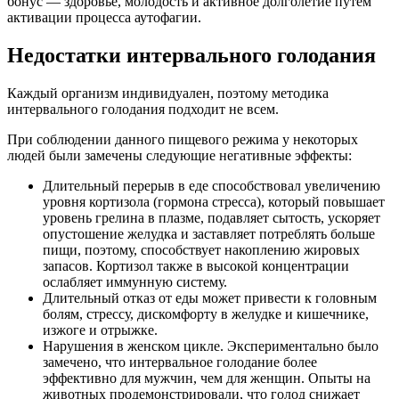
бонус — здоровье, молодость и активное долголетие путем
активации процесса аутофагии.
Недостатки интервального голодания
Каждый организм индивидуален, поэтому методика
интервального голодания подходит не всем.
При соблюдении данного пищевого режима у некоторых
людей были замечены следующие негативные эффекты:
Длительный перерыв в еде способствовал увеличению
уровня кортизола (гормона стресса), который повышает
уровень грелина в плазме, подавляет сытость, ускоряет
опустошение желудка и заставляет потреблять больше
пищи, поэтому, способствует накоплению жировых
запасов. Кортизол также в высокой концентрации
ослабляет иммунную систему.
Длительный отказ от еды может привести к головным
болям, стрессу, дискомфорту в желудке и кишечнике,
изжоге и отрыжке.
Нарушения в женском цикле. Экспериментально было
замечено, что интервальное голодание более
эффективно для мужчин, чем для женщин. Опыты на
животных продемонстрировали, что голод снижает