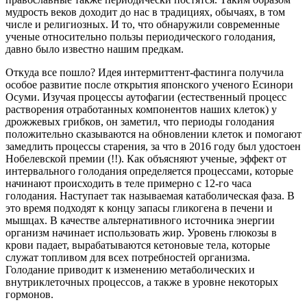
мудрость веков доходит до нас в традициях, обычаях, в том
числе и религиозных. И то, что обнаружили современные
ученые относительно пользы периодического голодания,
давно было известно нашим предкам.
Откуда все пошло? Идея интермиттент-фастинга получила
особое развитие после открытия японского ученого Есинори
Осуми. Изучая процессы аутофагии (естественный процесс
растворения отработанных компонентов наших клеток) у
дрожжевых грибков, он заметил, что периоды голодания
положительно сказываются на обновлении клеток и помогают
замедлить процессы старения, за что в 2016 году был удостоен
Нобелевской премии (!!). Как объясняют ученые, эффект от
интервального голодания определяется процессами, которые
начинают происходить в теле примерно с 12-го часа
голодания. Наступает так называемая катаболическая фаза. В
это время подходят к концу запасы гликогена в печени и
мышцах. В качестве альтернативного источника энергии
организм начинает использовать жир. Уровень глюкозы в
крови падает, вырабатываются кетоновые тела, которые
служат топливом для всех потребностей организма.
Голодание приводит к изменению метаболических и
внутриклеточных процессов, а также в уровне некоторых
гормонов.