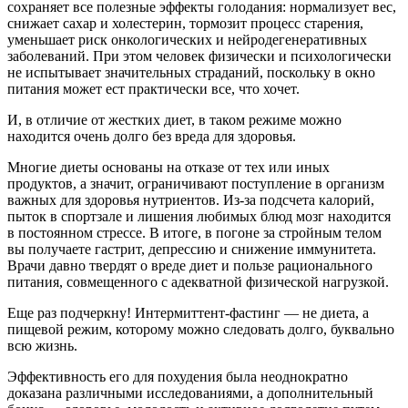
сохраняет все полезные эффекты голодания: нормализует вес,
снижает сахар и холестерин, тормозит процесс старения,
уменьшает риск онкологических и нейродегенеративных
заболеваний. При этом человек физически и психологически
не испытывает значительных страданий, поскольку в окно
питания может ест практически все, что хочет.
И, в отличие от жестких диет, в таком режиме можно
находится очень долго без вреда для здоровья.
Многие диеты основаны на отказе от тех или иных
продуктов, а значит, ограничивают поступление в организм
важных для здоровья нутриентов. Из-за подсчета калорий,
пыток в спортзале и лишения любимых блюд мозг находится
в постоянном стрессе. В итоге, в погоне за стройным телом
вы получаете гастрит, депрессию и снижение иммунитета.
Врачи давно твердят о вреде диет и пользе рационального
питания, совмещенного с адекватной физической нагрузкой.
Еще раз подчеркну! Интермиттент-фастинг — не диета, а
пищевой режим, которому можно следовать долго, буквально
всю жизнь.
Эффективность его для похудения была неоднократно
доказана различными исследованиями, а дополнительный