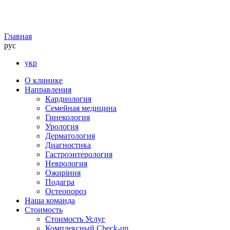
Главная
рус
укр
О клинике
Направления
Кардиология
Семейная медицина
Гинекология
Урология
Дерматология
Диагностика
Гастроэнтерология
Неврология
Ожиріння
Подагра
Остеопороз
Наша команда
Стоимость
Стоимость Услуг
Комплексный Check-up