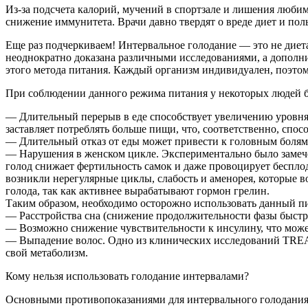
Из-за подсчета калорий, мучений в спортзале и лишения любим
снижение иммунитета. Врачи давно твердят о вреде диет и пол
Еще раз подчеркиваем! Интервальное голодание — это не диета
неоднократно доказана различными исследованиями, а дополнит
этого метода питания. Каждый организм индивидуален, поэтом
При соблюдении данного режима питания у некоторых людей 
— Длительный перерыв в еде способствует увеличению уровня к
заставляет потреблять больше пищи, что, соответственно, спо
— Длительный отказ от еды может привести к головным болям,
— Нарушения в женском цикле. Экспериментально было замече
голод снижает фертильность самок и даже провоцирует беспло
возникли нерегулярные циклы, слабость и аменорея, которые 
голода, так как активнее вырабатывают гормон грелин.
Таким образом, необходимо осторожно использовать данный п
— Расстройства сна (снижение продолжительности фазы быстро
— Возможно снижение чувствительности к инсулину, что может
— Выпадение волос. Одно из клинических исследований TREA п
свой метаболизм.
Кому нельзя использовать голодание интервалами?
Основными противопоказаниями для интервального голодания