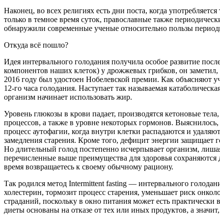
Наконец, во всех религиях есть дни поста, когда употребляетс
только в темное время суток, православные также периодически
обнаружили современные ученые относительно пользы периоди
Откуда всё пошло?
Идея интервального голодания получила особое развитие пос
компонентов наших клеток) у дрожжевых грибков, он заметил,
2016 году был удостоен Нобелевской премии. Как объясняют у
12-го часа голодания. Наступает так называемая катаболическа
организм начинает использовать жир.
Уровень глюкозы в крови падает, производятся кетоновые тел
процессов, а также в уровне некоторых гормонов. Выяснилось,
процесс аутофагии, когда внутри клетки распадаются и удаля
замедления старения. Кроме того, дефицит энергии защищает г
Но длительный голод постепенно исчерпывает организм, лишая
перечисленные выше преимущества для здоровья сохраняются да
время возвращаетесь к своему обычному рациону.
Так родился метод Intermittent fasting — интервального голод
холестерин, тормозит процесс старения, уменьшает риск онко
страданий, поскольку в окно питания может есть практически вс
диеты основаны на отказе от тех или иных продуктов, а значи