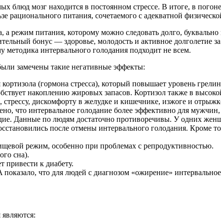
ых блюд мозг находится в постоянном стрессе. В итоге, в погоне
ьзе рационального питания, сочетаемого с адекватной физическо
, а режим питания, которому можно следовать долго, буквально
ельный бонус — здоровье, молодость и активное долголетие за 
у методика интервального голодания подходит не всем.
были замечены такие негативные эффекты:
ортизола (гормона стресса), который повышает уровень грелина
собствует накоплению жировых запасов. Кортизол также в высок
 стрессу, дискомфорту в желудке и кишечнике, изжоге и отрыжк
но, что интервальное голодание более эффективно для мужчин,
дие. Данные по людям достаточно противоречивы. У одних женщ
восстановились после отмены интервального голодания. Кроме т
ищевой режим, особенно при проблемах с репродуктивностью.
го сна).
 привести к диабету.
оказало, что для людей с диагнозом «ожирение» интервальное 
 являются: