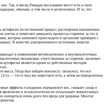
 нее. Так, в месяц Рамадан мусульмане могут есть и пить
радициях, обычаях, в том числе и религиозных. И то, что
ы аутофагии (естественный процесс растворения изношенных
и клеток и помогают замедлить процессы старения, за что в
сами, которые начинают происходить в организме примерно с
 мышцах. В качестве альтернативного источника энергии
е приводит к изменениям метаболических и внутриклеточных
риклеточные механизмы, ответственные за старение, включает
ия аутофагии является одним из действенных методов
огии.
ассу. Тогда был найден консенсус: оказалось, что все
-го — 14-го часа вы перестаете есть, а затем на определенное
лезные эффекты голодания: нормализует вес, снижает сахар и
ек физически и психологически не испытывает значительных
но находиться очень долго без вреда для здоровья. Многие
триентов.