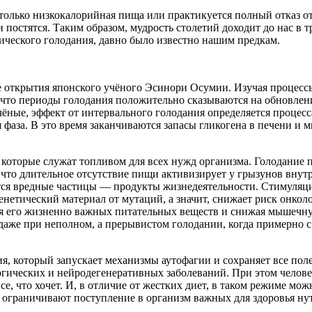
я только низкокалорийная пища или практикуется полный отказ от
 постятся. Таким образом, мудрость столетий доходит до нас в т
ческого голодания, давно было известно нашим предкам.
ле открытия японского учёного Эсинори Осумии. Изучая процесс
 что периоды голодания положительно сказываются на обновлени
чёные, эффект от интервального голодания определяется процес
я фаза. В это время заканчиваются запасы гликогена в печени и
а, которые служат топливом для всех нужд организма. Голодани
 что длительное отсутствие пищи активизирует у грызунов внут
ются вредные частицы — продукты жизнедеятельности. Стимуляц
енетический материал от мутаций, а значит, снижает риск онкол
 его жизненно важных питательных веществ и снижая мышечную м
же при неполном, а прерывистом голодании, когда примерно с 12
ания, который запускает механизмы аутофагии и сохраняет все по
логических и нейродегенеративных заболеваний. При этом челов
е, что хочет. И, в отличие от жестких диет, в таком режиме мож
т, ограничивают поступление в организм важных для здоровья ну