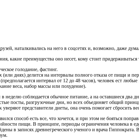
зей, наталкивались на него в соцсетях и, возможно, даже дума
ия, какие преимущества оно несет, кому стоит придерживаться 
ческое голодание, фастинг.
ах (или днях) делится на интервалы полного отказа от пищи и п
о (предполагается интервал от 12 до 48 часов), человек ест лю
ание веса, набор массы или похудение).
й в неделю соблюдается обычное питание, а на оставшиеся два д
тые посты, разгрузочные дни, но всех объединяет общий принц
к уверяют представители диеты, она очень помогает сбросить вес
ся способ есть все, что хочется, и при этом не бояться поправ
орийности пищи. В принципе, периоды ограничения человека в е
дены в записях древнегреческого ученого и врача Гиппократа. 
зум.