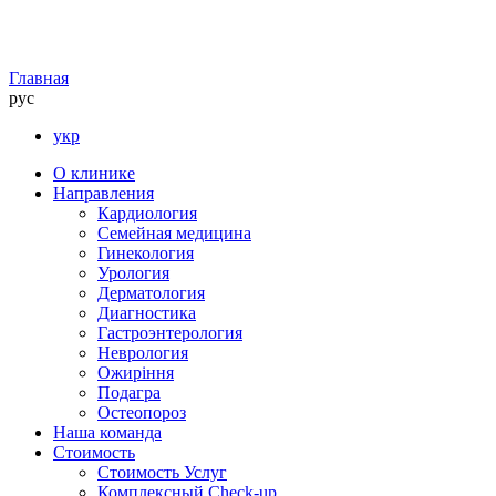
Главная
рус
укр
О клинике
Направления
Кардиология
Семейная медицина
Гинекология
Урология
Дерматология
Диагностика
Гастроэнтерология
Неврология
Ожиріння
Подагра
Остеопороз
Наша команда
Стоимость
Стоимость Услуг
Комплексный Check-up