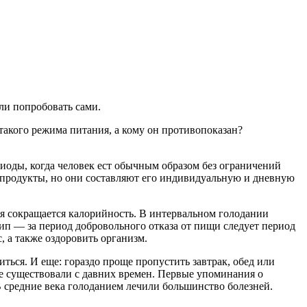
ли попробовать сами.
такого режима питания, а кому он противопоказан?
ериоды, когда человек ест обычным образом без ограничений
бые продукты, но они составляют его индивидуальную и дневную
ня сокращается калорийность. В интервальном голодании
ип — за период добровольного отказа от пищи следует период
, а также оздоровить организм.
иться. И еще: гораздо проще пропустить завтрак, обед или
де существовали с давних времен. Первые упоминания о
В средние века голоданием лечили большинство болезней.