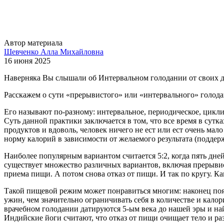
Автор материала
Шевченко Алла Михайловна
16 июня 2025
Наверняка Вы слышали об Интервальном голодании от своих дру
Расскажем о сути «прерывистого» или «интервального» голодан
Его называют по-разному: интервальное, периодическое, цикли
Суть данной практики заключается в том, что все время в сутк
продуктов и вдоволь, человек ничего не ест или ест очень мал
норму калорий в зависимости от желаемого результата (поддерж
Наиболее популярным вариантом считается 5:2, когда пять дне
существует множество различных вариантов, включая прерывис
приема пищи. А потом снова отказ от пищи. И так по кругу. Ка
Такой пищевой режим может понравиться многим: наконец появил
ужин, чем значительно ограничивать себя в количестве и кал
врачебном голодании датируются 5-ым века до нашей эры и най
Индийские йоги считают, что отказ от пищи очищает тело и ра