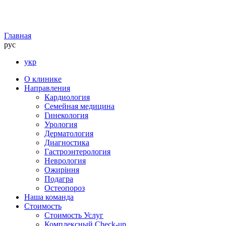
Главная
рус
укр
О клинике
Направления
Кардиология
Семейная медицина
Гинекология
Урология
Дерматология
Диагностика
Гастроэнтерология
Неврология
Ожиріння
Подагра
Остеопороз
Наша команда
Стоимость
Стоимость Услуг
Комплексный Check-up