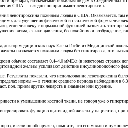
ости препарат, назначаемый пожилым людям в Соединенных Штат
еления США — ежедневно принимают левотироксин.
ачения левотироксина пожилым людям в США. Оказывается, там 
 Видимо, для улучшения физической и психической формы челов
о, если человеку с нормальной функцией назначить этот препара
ушения ритма, скачки давления, беспокойство и возбуждение, т
я, доктор медицинских наук Елена Готби из Медицинской школ
железы назначается пожилым людям без гипотиреоза, что вызыв
рови обычно составляет 0,4–4,0 мМЕ/л (в некоторых странах до
итовидной железы усиливают действие инсулиноподобного факт
рше. Результаты показали, что использование левотироксина был
 пределах нормы — в течение среднего периода наблюдения в 6,3
аст, пол, прием других лекарств в анамнезе или курение.
ивести к уменьшению костной ткани, не говоря уже о гипертир
о контролировать функцию щитовидной железы у пациентов, пр
пороз, и если он обнаружен, помните, что его можно и нужно ле