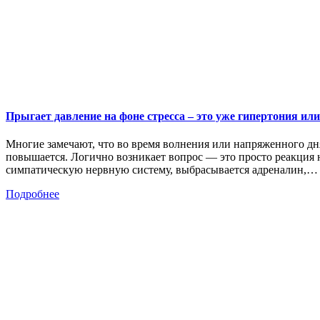
Прыгает давление на фоне стресса – это уже гипертония или
Многие замечают, что во время волнения или напряженного дня
повышается. Логично возникает вопрос — это просто реакция н
симпатическую нервную систему, выбрасывается адреналин,…
Подробнее