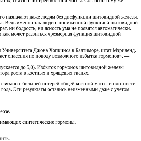
ах, связан с потерей костной массы. Согласно тому же
его назначают даже людям без дисфункции щитовидной железы.
ека. Ведь именно так люди с пониженной функцией щитовидной
т, ни бодрость, ни ясность ума не появятся автоматически.
ак как может развиться чрезмерная функция щитовидной
ы Университета Джона Хопкинса в Балтиморе, штат Мэриленд.
ает опасения по поводу возможного избытка гормонов», —
пускается до 5,0). Избыток гормонов щитовидной железы
ора роста в костных и хрящевых тканях.
о связано с большей потерей общей костной массы и плотности
 года. Эти результаты остались неизменными даже с учетом
еозе.
инимающих синтетические гормоны.
чить.