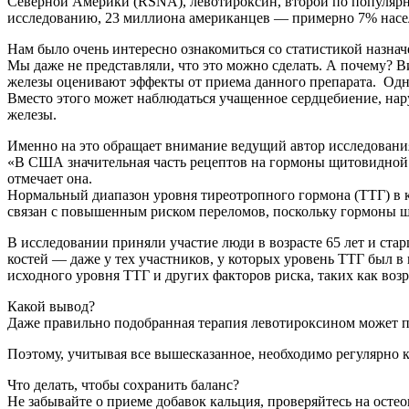
Северной Америки (RSNA), левотироксин, второй по популярн
исследованию, 23 миллиона американцев — примерно 7% нас
Нам было очень интересно ознакомиться со статистикой назн
Мы даже не представляли, что это можно сделать. А почему?
железы оценивают эффекты от приема данного препарата. Однак
Вместо этого может наблюдаться учащенное сердцебиение, нар
железы.
Именно на это обращает внимание ведущий автор исследовани
«В США значительная часть рецептов на гормоны щитовидной 
отмечает она.
Нормальный диапазон уровня тиреотропного гормона (ТТГ) в к
связан с повышенным риском переломов, поскольку гормоны щ
В исследовании приняли участие люди в возрасте 65 лет и ста
костей — даже у тех участников, у которых уровень ТТГ был в
исходного уровня ТТГ и других факторов риска, таких как возр
Какой вывод?
Даже правильно подобранная терапия левотироксином может пр
Поэтому, учитывая все вышесказанное, необходимо регулярн
Что делать, чтобы сохранить баланс?
Не забывайте о приеме добавок кальция, проверяйтесь на остео