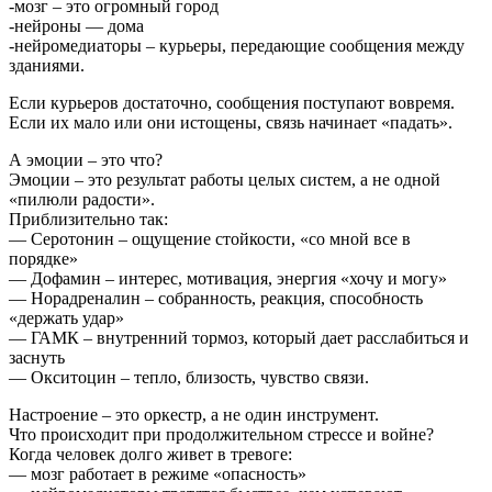
-мозг – это огромный город
-нейроны — дома
-нейромедиаторы – курьеры, передающие сообщения между
зданиями.
Если курьеров достаточно, сообщения поступают вовремя.
Если их мало или они истощены, связь начинает «падать».
А эмоции – это что?
Эмоции – это результат работы целых систем, а не одной
«пилюли радости».
Приблизительно так:
— Серотонин – ощущение стойкости, «со мной все в
порядке»
— Дофамин – интерес, мотивация, энергия «хочу и могу»
— Норадреналин – собранность, реакция, способность
«держать удар»
— ГАМК – внутренний тормоз, который дает расслабиться и
заснуть
— Окситоцин – тепло, близость, чувство связи.
Настроение – это оркестр, а не один инструмент.
Что происходит при продолжительном стрессе и войне?
Когда человек долго живет в тревоге:
— мозг работает в режиме «опасность»