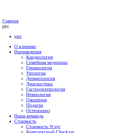
Главная
рус
укр
О клинике
Направления
Кардиология
Семейная медицина
Гинекология
Урология
Дерматология
Диагностика
Гастроэнтерология
Неврология
Ожиріння
Подагра
Остеопороз
Наша команда
Стоимость
Стоимость Услуг
Комплексный Check-up