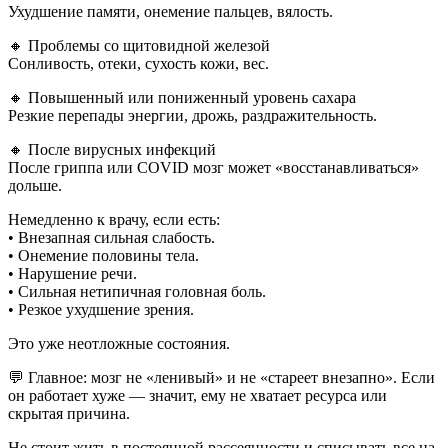
Ухудшение памяти, онемение пальцев, вялость.
🔸 Проблемы со щитовидной железой
Сонливость, отеки, сухость кожи, вес.
🔸 Повышенный или пониженный уровень сахара
Резкие перепады энергии, дрожь, раздражительность.
🔸 После вирусных инфекций
После гриппа или COVID мозг может «восстанавливаться»
дольше.
Немедленно к врачу, если есть:
• Внезапная сильная слабость.
• Онемение половины тела.
• Нарушение речи.
• Сильная нетипичная головная боль.
• Резкое ухудшение зрения.
Это уже неотложные состояния.
💬 Главное: мозг не «ленивый» и не «стареет внезапно». Если
он работает хуже — значит, ему не хватает ресурса или
скрытая причина.
Не стоит жить в постоянной рассеянности и списывать все на