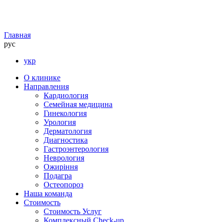
Главная
рус
укр
О клинике
Направления
Кардиология
Семейная медицина
Гинекология
Урология
Дерматология
Диагностика
Гастроэнтерология
Неврология
Ожиріння
Подагра
Остеопороз
Наша команда
Стоимость
Стоимость Услуг
Комплексный Check-up