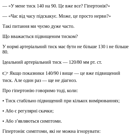
— «У мене тиск 140 на 90. Це вже все? Гіпертонія?»
— «Час від часу підскакує. Може, це просто нерви?»
Такі питання ми чуємо дуже часто.
Що вважається підвищеним тиском?
У нормі артеріальний тиск має бути
не більше 130 і не більше
80
.
Ідеальний артеріальний тиск —
120/80 мм рт. ст.
👉 Якщо показники
140/90 і вище
— це вже підвищений
тиск. Але один раз — ще не діагноз.
Про гіпертонію говоримо тоді, коли:
• Тиск стабільно підвищений при кількох вимірюваннях;
• Або є регулярні скачки;
• Або з’являються симптоми.
Гіпертонія: симптоми, які не можна ігнорувати
: