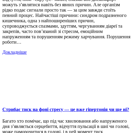
можуть з’являтися навіть без явних причин. Але організм
рідко подає сигнали просто так — за цим завжди стоїть
певний процес. Найчастіші причини: синдром подразненого
кишечника, одна з найпоширеніших причин,
супроводжується спазмами, здуттям, чергуванням діареї та
закрепів, часто пов’язаний зі стресом, емоційним
напруженням та порушенням режиму харчування. Порушення
роботи…
Докладніше
Стрибає тиск на фоні стресу — це вже гіпертонія чи ще ні?
Багато хто помічає, що під час хвилювання або напруженого
дня з’являється серцебиття, відчуття пульсації в шиї чи голові,
може паморочитися в голові, і в цей момент тиск