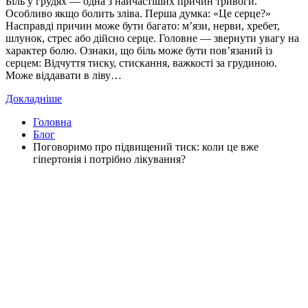
Біль у грудях — одна з найчастіших причин тривоги.
Особливо якщо болить зліва. Перша думка: «Це серце?»
Насправді причин може бути багато: м’язи, нерви, хребет,
шлунок, стрес або дійсно серце. Головне — звернути увагу на
характер болю. Ознаки, що біль може бути пов’язаний із
серцем: Відчуття тиску, стискання, важкості за грудиною.
Може віддавати в ліву…
Докладніше
Головна
Блог
Поговоримо про підвищений тиск: коли це вже
гіпертонія і потрібно лікування?