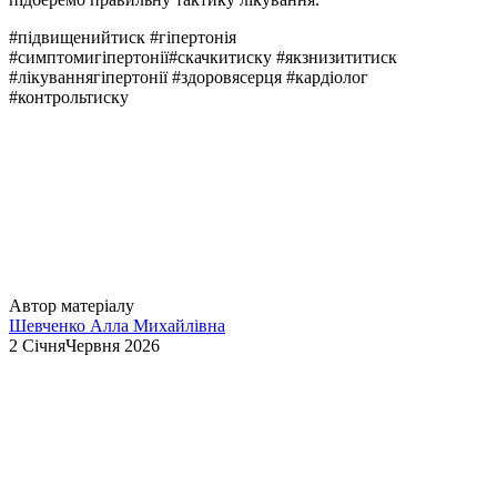
#підвищенийтиск #гіпертонія
#симптомигіпертонії#скачкитиску #якзнизититиск
#лікуваннягіпертонії #здоровясерця #кардіолог
#контрольтиску
Автор матеріалу
Шевченко Алла Михайлівна
2 СічняЧервня 2026