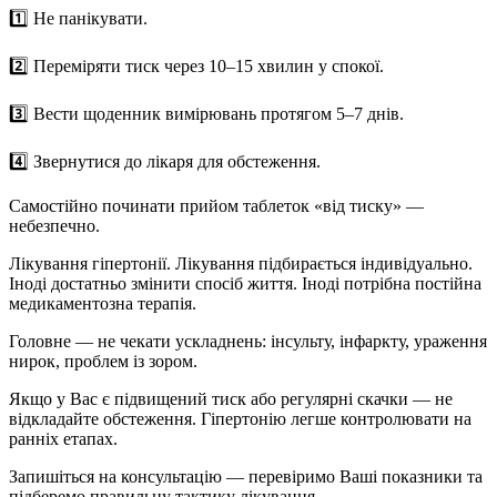
1️⃣ Не панікувати.
2️⃣ Переміряти тиск через 10–15 хвилин у спокої.
3️⃣ Вести щоденник вимірювань протягом 5–7 днів.
4️⃣ Звернутися до лікаря для обстеження.
Самостійно починати прийом таблеток «від тиску» —
небезпечно.
Лікування гіпертонії
. Лікування підбирається індивідуально.
Іноді достатньо змінити спосіб життя. Іноді потрібна постійна
медикаментозна терапія.
Головне — не чекати ускладнень: інсульту, інфаркту, ураження
нирок, проблем із зором.
Якщо у Вас є підвищений тиск або регулярні скачки — не
відкладайте обстеження. Гіпертонію легше контролювати на
ранніх етапах.
Запишіться на консультацію — перевіримо Ваші показники та
підберемо правильну тактику лікування.