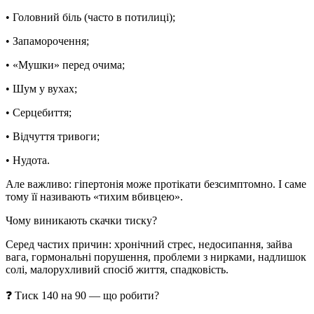
• Головний біль (часто в потилиці);
• Запаморочення;
• «Мушки» перед очима;
• Шум у вухах;
• Серцебиття;
• Відчуття тривоги;
• Нудота.
Але важливо: гіпертонія може протікати безсимптомно. І саме
тому її називають «тихим вбивцею».
Чому виникають скачки тиску?
Серед частих причин: хронічний стрес, недосипання, зайва
вага, гормональні порушення, проблеми з нирками, надлишок
солі, малорухливий спосіб життя, спадковість.
❓
Тиск 140 на 90 — що робити?