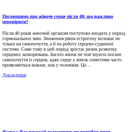
Поговоримо про жіноче серце після 40: що важливо
перевірити?
Після 40 років жіночий організм поступово входить у період
гормональних змін. Зниження рівня естрогену впливає не
тільки на самопочуття, а й на роботу серцево-судинної
системи. Саме тому в цей період зростає ризик розвитку
серцевих захворювань. Багато жінок не пов’язують погане
самопочуття із серцем, адже серце у жінок симптоми часто
проявляються інакше, ніж у чоловіків. Це…
Докладніше
Якщо у Вас високий холестерин: чи потрібно пити