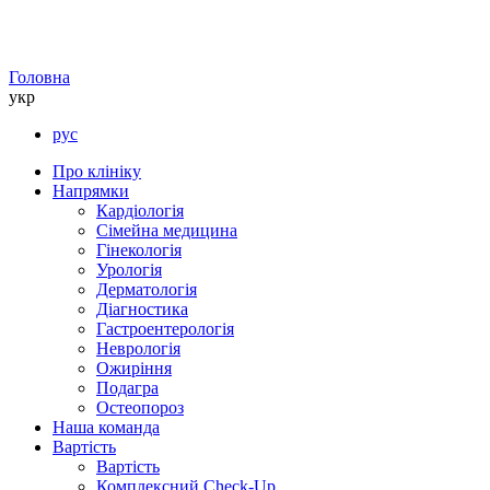
Головна
укр
рус
Про клініку
Напрямки
Кардіологія
Сімейна медицина
Гінекологія
Урологія
Дерматологія
Діагностика
Гастроентерологія
Неврологія
Ожиріння
Подагра
Остеопороз
Наша команда
Вартість
Вартість
Комплексний Check-Up