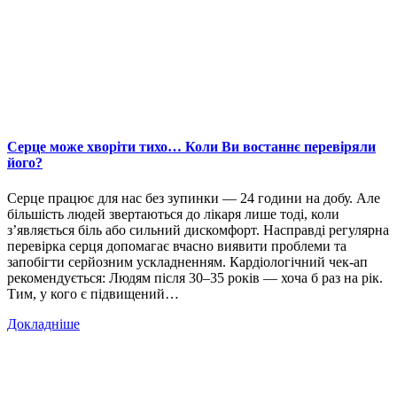
Серце може хворіти тихо… Коли Ви востаннє перевіряли
його?
Серце працює для нас без зупинки — 24 години на добу. Але
більшість людей звертаються до лікаря лише тоді, коли
з’являється біль або сильний дискомфорт. Насправді регулярна
перевірка серця допомагає вчасно виявити проблеми та
запобігти серйозним ускладненням. Кардіологічний чек-ап
рекомендується: Людям після 30–35 років — хоча б раз на рік.
Тим, у кого є підвищений…
Докладніше