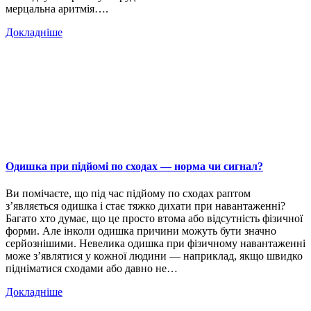
мерцальна аритмія….
Докладніше
Одишка при підйомі по сходах — норма чи сигнал?
Ви помічаєте, що під час підйому по сходах раптом
з’являється одишка і стає тяжко дихати при навантаженні?
Багато хто думає, що це просто втома або відсутність фізичної
форми. Але інколи одишка причини можуть бути значно
серйознішими. Невелика одишка при фізичному навантаженні
може з’являтися у кожної людини — наприклад, якщо швидко
підніматися сходами або давно не…
Докладніше