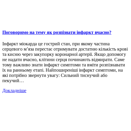
Поговоримо на тему як розпізнати інфаркт вчасно?
Інфаркт міокарда це гострий стан, при якому частина
серцевого м’яза перестає отримувати достатню кількість крові
та кисню через закупорку коронарної артерії. Якщо допомогу
не надати вчасно, клітини серця починають відмирати. Саме
тому важливо знати інфаркт симптоми та вміти розпізнавати
їх на ранньому етапі. Найпоширеніші інфаркт симптоми, на
які потрібно звернути увагу: Сильний тиснучий або
пекучий…
Докладніше