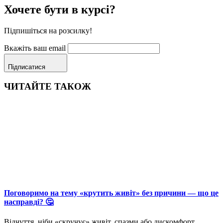
Хочете бути в курсі?
Підпишіться на розсилку!
Вкажіть ваш email
Підписатися
ЧИТАЙТЕ ТАКОЖ
Поговоримо на тему «крутить живіт» без причини — що це
насправді? 🤔
Відчуття, ніби «скручує» живіт, спазми або дискомфорт