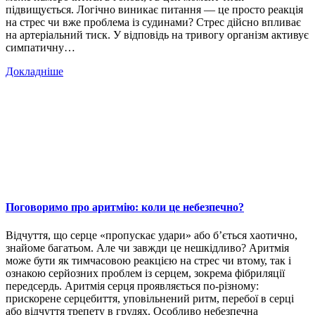
підвищується. Логічно виникає питання — це просто реакція
на стрес чи вже проблема із судинами? Стрес дійсно впливає
на артеріальний тиск. У відповідь на тривогу організм активує
симпатичну…
Докладніше
Поговоримо про аритмію: коли це небезпечно?
Відчуття, що серце «пропускає удари» або б’ється хаотично,
знайоме багатьом. Але чи завжди це нешкідливо? Аритмія
може бути як тимчасовою реакцією на стрес чи втому, так і
ознакою серйозних проблем із серцем, зокрема фібриляції
передсердь. Аритмія серця проявляється по-різному:
прискорене серцебиття, уповільнений ритм, перебої в серці
або відчуття трепету в грудях. Особливо небезпечна