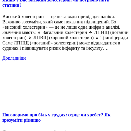
статини?
Високий холестерин — це не завжди привід для паніки.
Важливо зрозуміти, який саме показник підвищений. Бо
«високий холестерин» — це не лише одна цифра в аналізі.
Значення мають: 🔹 Загальний холестерин 🔹 ЛПНЩ (поганий
холестерин) 🔹 ЛПВЩ (хороший холестерин) 🔹 Тригліцериди
Саме ЛПНЩ («поганий» холестерин) може відкладатися в
судинах і підвищувати ризик інфаркту та інсульту….
Докладніше
Поговоримо про біль у грудях: серце чи хребет? Як
зрозуміти різницю