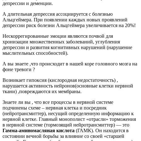
депрессии и деменции.
А длительная депрессия ассоциируется с болезнью
Альцгеймера. При появлении каждых новых проявлений
депрессии риск болезни Альцгеймера увеличивается на 20%!
Нескоррегированные эмоции являются почвой для
хронизации множественных заболеваний, углубления
депрессии и развития когнитивных нарушений (нарушение
мыслительных способностей).
А вы знаете ,что происходит в нашей коре головного мозга на
фоне тревоги ?
Возникает гипоксия (кислородная недостаточность) ,
нарушается активность нейронов(основные клетки нервной
ткани) ,повреждаются их мембраны.
Знаете ли вы , что все процессы в нервной системе
подчинены схеме – нервная клетка и посредник
(нейротрансмиттер), несущий определенную информацию к
нервной клетке. Главный монополист «отрасли» торможения
в нервной системе (тормозящий нейротрансмиттер) — это
Гамма-аминомасляная кислота
(ГАМК). Он находится в
состоянии вечной борьбы за влияние со своей «старшей