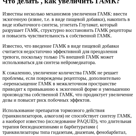
Что делать , как увеличить ГАМК?
Известны несколько механизмов увеличения ГАМК: ввести
экзогенную (извне, т.е. в виде пищевой добавки), накопить в
виде избыточного синтеза, угнетать Глутамат, который
разрушает ГАМК, структурно восстановить ГАМК рецепторы
и повысить чувствительность к собственной ГАМК.
Известно, что введение ГАМК в виде пищевой добавки
считается недостаточно эффективной для преодоления
тревоги, поскольку только 1% внешней ГАМК может
использоваться для синтеза нейромедиатора.
К сожалению, увеличение количества ГАМК не решает
проблемы, если повреждены рецепторы, дополнительно
-перенасыщение ГАМК в межклеточном пространстве
приводит к привыканию к экзогенной форме и уменьшению
производства собственной ГАМК, что продиктует увеличение
дозы и повысит риск побочных эффектов.
Использование препаратов тормозного действия
(транквилизаторов, алкоголя) не способствует синтезу ГАМК,
а наоборот известно (исследование PAQUID), что длительная
терапия бензодиазепинами и барбитуратами (
транквилизаторы типа гидазепам, диазепам, фенобарбитал,