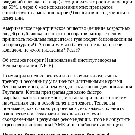
входящий в корвалол, и др.) ассоциируется с ростом деменции
на 50%, а через 6 мес использования этих препаратов
способствует нарастанию втрое (!) когнитивного дефицита и
деменции.
Американское гериатрическое общество (лечение возрастных
людей) опубликовало список препаратов, которые нельзя
принимать пожилым пациентам ( туда входят бензодиазепины
и барбитураты!). А наши мамы и бабушки не капают себе
корвалол, не жуют гидазепам? Разве?
Об этом же говорит Национальный институт здоровья
Великобритании (NICE).
Психиатры и неврологи считают плохим тоном лечить
тревогу и бессонницу у пациентов длительными курсами
бензодиазепинов, или рекомендовать алкоголь для понижения
Глутамата. К этим препаратам довольно быстро
вырабатывается зависимость, и отмена приводит к стойким
нарушениям сна и возобновлению тревоги. Теперь вы
понимаете, как сложно устроен мозг, как важно сохранить
равновесие в клетках мозга, как важно получить
своевременные и разумные рекомендации, чтоб не допустить
стрессового истощения ГАМК и не приблизить деменцию!
Не занимайтесь самолечением, посещайте врача!