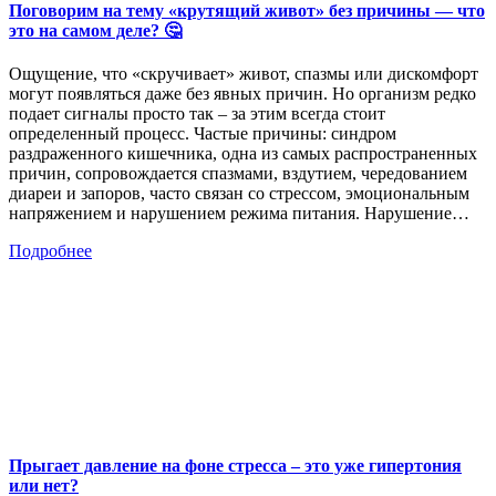
Поговорим на тему «крутящий живот» без причины — что
это на самом деле? 🤔
Ощущение, что «скручивает» живот, спазмы или дискомфорт
могут появляться даже без явных причин. Но организм редко
подает сигналы просто так – за этим всегда стоит
определенный процесс. Частые причины: синдром
раздраженного кишечника, одна из самых распространенных
причин, сопровождается спазмами, вздутием, чередованием
диареи и запоров, часто связан со стрессом, эмоциональным
напряжением и нарушением режима питания. Нарушение…
Подробнее
Прыгает давление на фоне стресса – это уже гипертония
или нет?