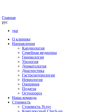
Главная
рус
укр
О клинике
Направления
Кардиология
Семейная медицина
Гинекология
Урология
Дерматология
Диагностика
Гастроэнтерология
Неврология
Ожиріння
Подагра
Остеопороз
Наша команда
Стоимость
Стоимость Услуг
Комплексный Check-up