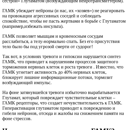
сестрой» Глутаматом (возбуждающим нейротрансмиттером).
ГАМК убеждает нейроны (и нас, их «хозяев») не реагировать
на провокации агрессивных соседей и соблюдать
спокойствие, чтобы не пасть жертвами в борьбе с Глутаматом
(например,избежать инсульта).
ГАМК позволяет мышцам и кровеносным сосудам
расслабиться, а телу-нормально спать. Без его присутствия
тело было бы под угрозой смерти от судорог!
Так вот, в условиях тревоги и гипоксии нарушается синтез
ГАМК, что приводит к нарушениям процессов защитного
торможения нервных клеток и роста тревоги . Известно, что
ГАМК угнетает активность до 40% нервных клеток,
блокирует лишние информационные потоки, тормозит
возбуждающий импульс.
На фоне затянувшейся тревоги избыточно вырабатывается
Глутамат, который повреждает чувствительные клетки –
ГАМК рецепторы, что создает нечувствительность к ГАМК.
Гиперактивация глутаматом приводит к повреждению и
гибели нейронов, отсюда и жалобы на снижением памяти на
фоне стрессов.