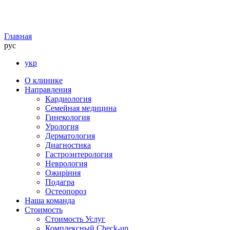
Главная
рус
укр
О клинике
Направления
Кардиология
Семейная медицина
Гинекология
Урология
Дерматология
Диагностика
Гастроэнтерология
Неврология
Ожиріння
Подагра
Остеопороз
Наша команда
Стоимость
Стоимость Услуг
Комплексный Check-up