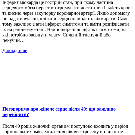
Інфаркт міокарда це гострий стан, при якому частина
серцевого м’яза перестає отримувати достатню кількість крові
та кисню через закупорку коронарної артерії. Якщо допомогу
не надати вчасно, клітини серця починають відмирати. Саме
тому важливо знати інфаркт симптоми та вміти розпізнавати
їх на ранньому етапі. Найпоширеніші інфаркт симптоми, на
які потрібно звернути увагу: Сильний тиснучий або
пекучий…
Докладніше
Поговоримо про жіноче серце після 40: що важливо
перевірити?
Після 40 років жіночий організм поступово входить у період
гормональних змін. Зниження рівня естрогену впливає не