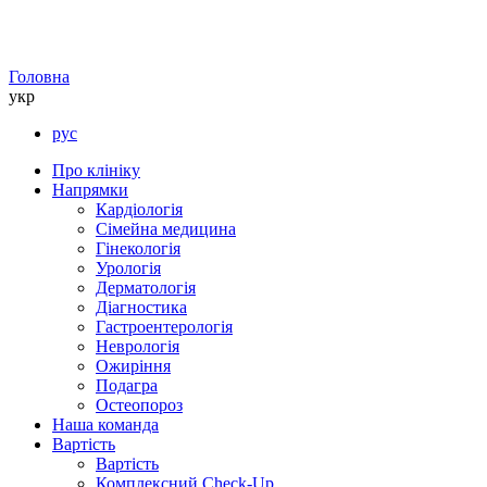
Головна
укр
рус
Про клініку
Напрямки
Кардіологія
Сімейна медицина
Гінекологія
Урологія
Дерматологія
Діагностика
Гастроентерологія
Неврологія
Ожиріння
Подагра
Остеопороз
Наша команда
Вартість
Вартість
Комплексний Check-Up