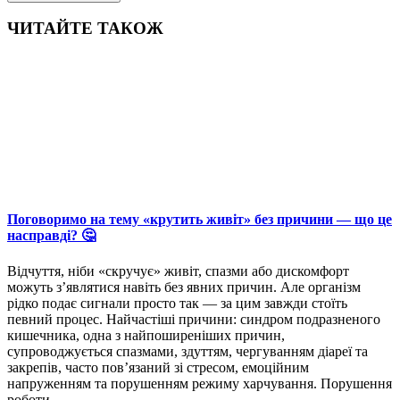
ЧИТАЙТЕ ТАКОЖ
Поговоримо на тему «крутить живіт» без причини — що це
насправді? 🤔
Відчуття, ніби «скручує» живіт, спазми або дискомфорт
можуть з’являтися навіть без явних причин. Але організм
рідко подає сигнали просто так — за цим завжди стоїть
певний процес. Найчастіші причини: синдром подразненого
кишечника, одна з найпоширеніших причин,
супроводжується спазмами, здуттям, чергуванням діареї та
закрепів, часто пов’язаний зі стресом, емоційним
напруженням та порушенням режиму харчування. Порушення
роботи…