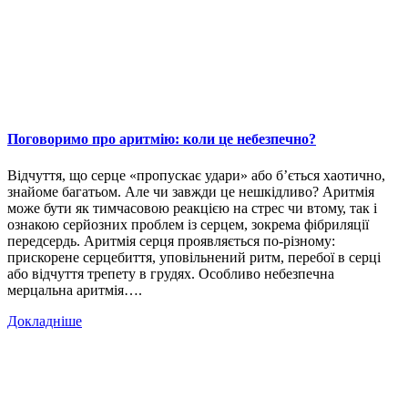
Поговоримо про аритмію: коли це небезпечно?
Відчуття, що серце «пропускає удари» або б’ється хаотично,
знайоме багатьом. Але чи завжди це нешкідливо? Аритмія
може бути як тимчасовою реакцією на стрес чи втому, так і
ознакою серйозних проблем із серцем, зокрема фібриляції
передсердь. Аритмія серця проявляється по-різному:
прискорене серцебиття, уповільнений ритм, перебої в серці
або відчуття трепету в грудях. Особливо небезпечна
мерцальна аритмія….
Докладніше