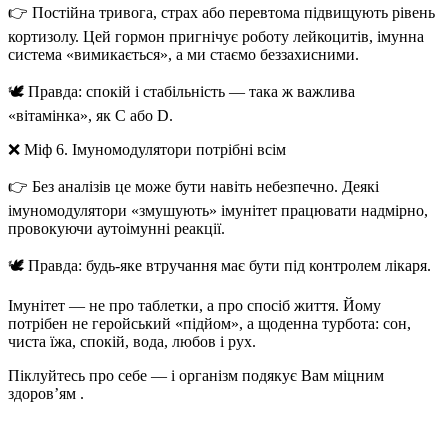
👉 Постійна тривога, страх або перевтома підвищують рівень
кортизолу
. Цей гормон пригнічує роботу лейкоцитів, імунна
система «вимикається», а ми стаємо беззахисними.
🕊️
Правда:
спокій і стабільність — така ж важлива
«вітамінка», як C або D.
❌
Міф 6. Імуномодулятори потрібні всім
👉 Без аналізів це може бути навіть небезпечно. Деякі
імуномодулятори «змушують» імунітет працювати надмірно,
провокуючи аутоімунні реакції.
🕊️
Правда:
будь-яке втручання має бути під контролем лікаря.
Імунітет — не про таблетки, а про спосіб життя.
Йому
потрібен не геройський «підйом», а щоденна турбота: сон,
чиста їжа, спокій, вода, любов і рух.
Піклуйтесь про себе — і організм подякує Вам міцним
здоров’ям .