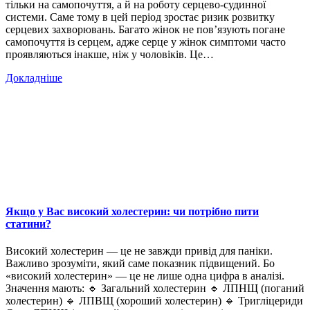
тільки на самопочуття, а й на роботу серцево-судинної
системи. Саме тому в цей період зростає ризик розвитку
серцевих захворювань. Багато жінок не пов’язують погане
самопочуття із серцем, адже серце у жінок симптоми часто
проявляються інакше, ніж у чоловіків. Це…
Докладніше
Якщо у Вас високий холестерин: чи потрібно пити
статини?
Високий холестерин — це не завжди привід для паніки.
Важливо зрозуміти, який саме показник підвищений. Бо
«високий холестерин» — це не лише одна цифра в аналізі.
Значення мають: 🔹 Загальний холестерин 🔹 ЛПНЩ (поганий
холестерин) 🔹 ЛПВЩ (хороший холестерин) 🔹 Тригліцериди