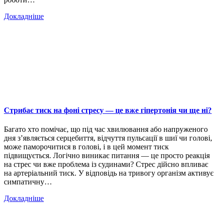
Докладніше
Стрибає тиск на фоні стресу — це вже гіпертонія чи ще ні?
Багато хто помічає, що під час хвилювання або напруженого
дня з’являється серцебиття, відчуття пульсації в шиї чи голові,
може паморочитися в голові, і в цей момент тиск
підвищується. Логічно виникає питання — це просто реакція
на стрес чи вже проблема із судинами? Стрес дійсно впливає
на артеріальний тиск. У відповідь на тривогу організм активує
симпатичну…
Докладніше