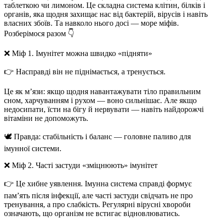
таблеткою чи лимоном. Це складна система клітин, білків і
органів, яка щодня захищає нас від бактерій, вірусів і навіть
власних збоїв. Та навколо нього досі — море міфів.
Розберімося разом 👇
❌
Міф 1. Імунітет можна швидко «підняти»
👉 Насправді він
не піднімається, а тренується
.
Це як м’язи: якщо щодня навантажувати тіло правильним
сном, харчуванням і рухом — воно сильнішає. Але якщо
недосипати, їсти на бігу й нервувати — навіть найдорожчі
вітаміни не допоможуть.
🕊️
Правда:
стабільність і баланс — головне паливо для
імунної системи.
❌
Міф 2. Часті застуди «зміцнюють» імунітет
👉 Це хибне уявлення. Імунна система справді формує
пам’ять після інфекції, але
часті застуди свідчать не про
тренування, а про слабкість
. Регулярні вірусні хвороби
означають, що організм не встигає відновлюватись.