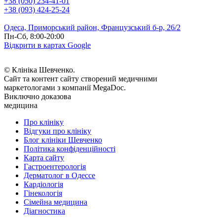
+38 (050) 234-41-01
+38 (093) 424-25-24
Одеса, Приморський район, Французський б-р, 26/2
Пн-Сб, 8:00-20:00
Відкрити в картах Google
© Клініка Шевченко.
Сайт та контент сайту створений медичними
маркетологами з компанії MegaDoc.
Виключно доказова
медицина
Про клініку
Відгуки про клініку
Блог клініки Шевченко
Політика конфіденційності
Карта сайту
Гастроентерологія
Дерматолог в Одессе
Кардіологія
Гінекологія
Сімейна медицина
Діагностика