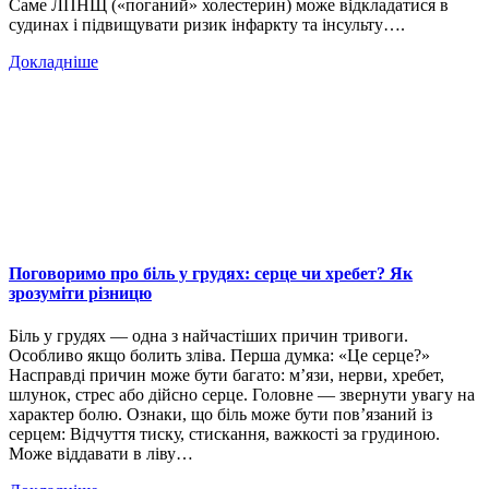
Саме ЛПНЩ («поганий» холестерин) може відкладатися в
судинах і підвищувати ризик інфаркту та інсульту….
Докладніше
Поговоримо про біль у грудях: серце чи хребет? Як
зрозуміти різницю
Біль у грудях — одна з найчастіших причин тривоги.
Особливо якщо болить зліва. Перша думка: «Це серце?»
Насправді причин може бути багато: м’язи, нерви, хребет,
шлунок, стрес або дійсно серце. Головне — звернути увагу на
характер болю. Ознаки, що біль може бути пов’язаний із
серцем: Відчуття тиску, стискання, важкості за грудиною.
Може віддавати в ліву…