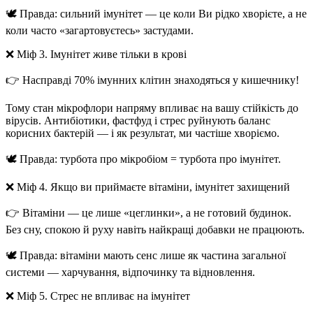
🕊️
Правда:
сильний імунітет — це коли Ви рідко хворієте, а не
коли часто «загартовуєтесь» застудами.
❌
Міф 3. Імунітет живе тільки в крові
👉 Насправді
70% імунних клітин знаходяться у кишечнику
!
Тому стан мікрофлори напряму впливає на вашу стійкість до
вірусів. Антибіотики, фастфуд і стрес руйнують баланс
корисних бактерій — і як результат, ми частіше хворіємо.
🕊️
Правда:
турбота про мікробіом = турбота про імунітет.
❌
Міф 4. Якщо ви приймаєте вітаміни, імунітет захищений
👉 Вітаміни — це лише «цеглинки», а не готовий будинок.
Без сну, спокою й руху навіть найкращі добавки не працюють.
🕊️
Правда:
вітаміни мають сенс лише як частина загальної
системи — харчування, відпочинку та відновлення.
❌
Міф 5. Стрес не впливає на імунітет