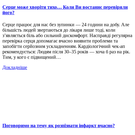
Серце може хворіти тихо… Коли Ви востаннє перевіряли
його?
Серце працює для нас без зупинки — 24 години на добу. Але
більшість людей звертаються до лікаря лише тоді, коли
з’являється біль або сильний дискомфорт. Насправді регулярна
перевірка серця допомагає вчасно виявити проблеми та
запобігти серйозним ускладненням. Кардіологічний чек-ап
рекомендується: Людям після 30–35 років — хоча б раз на рік.
Тим, у кого є підвищений…
Докладніше
Поговоримо на тему як розпізнати інфаркт вчасно?