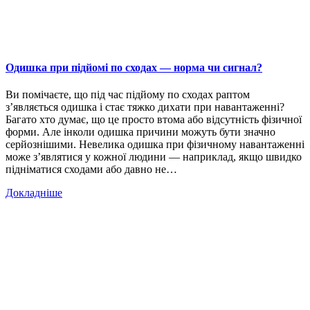
Одишка при підйомі по сходах — норма чи сигнал?
Ви помічаєте, що під час підйому по сходах раптом
з’являється одишка і стає тяжко дихати при навантаженні?
Багато хто думає, що це просто втома або відсутність фізичної
форми. Але інколи одишка причини можуть бути значно
серйознішими. Невелика одишка при фізичному навантаженні
може з’являтися у кожної людини — наприклад, якщо швидко
підніматися сходами або давно не…
Докладніше